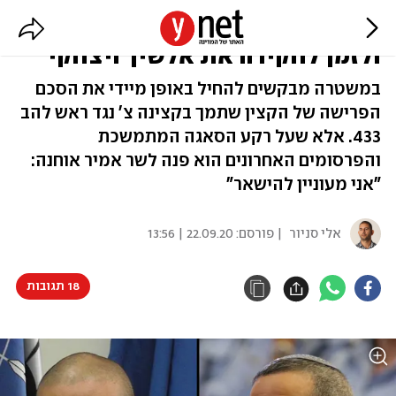
תנ"צ ניר מבקש: להישאר במשטרה
ולזמן לחקירה את אלשיך ויצחקי
במשטרה מבקשים להחיל באופן מיידי את הסכם
הפרישה של הקצין שתמך בקצינה צ' נגד ראש להב
433. אלא שעל רקע הסאגה המתמשכת
והפרסומים האחרונים הוא פנה לשר אמיר אוחנה:
"אני מעוניין להישאר"
אלי סניור
| פורסם:
22.09.20 | 13:56
18 תגובות