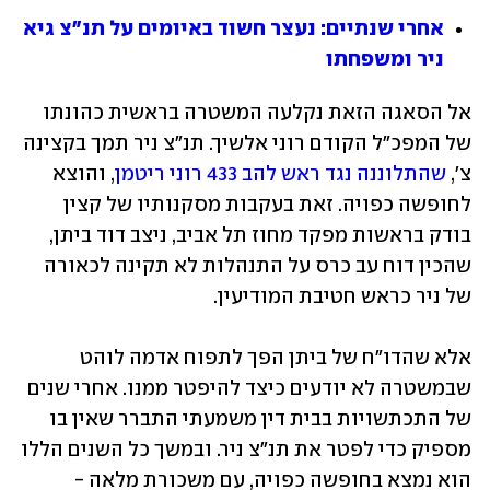
אחרי שנתיים: נעצר חשוד באיומים על תנ"צ גיא 
ניר ומשפחתו
אל הסאגה הזאת נקלעה המשטרה בראשית כהונתו 
של המפכ"ל הקודם רוני אלשיך. תנ"צ ניר תמך בקצינה 
צ', 
שהתלוננה נגד ראש להב 433 רוני ריטמן
, והוצא 
לחופשה כפויה. זאת בעקבות מסקנותיו של קצין 
בודק בראשות מפקד מחוז תל אביב, ניצב דוד ביתן, 
שהכין דוח עב כרס על התנהלות לא תקינה לכאורה 
של ניר כראש חטיבת המודיעין. 
אלא שהדו"ח של ביתן הפך לתפוח אדמה לוהט 
שבמשטרה לא יודעים כיצד להיפטר ממנו. אחרי שנים 
של התכתשויות בבית דין משמעתי התברר שאין בו 
מספיק כדי לפטר את תנ"צ ניר. ובמשך כל השנים הללו 
הוא נמצא בחופשה כפויה, עם משכורת מלאה - 