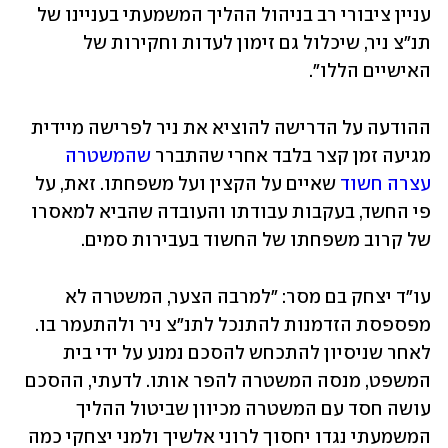
עניין ציבורי רב בניהול ההליך המשמעתי בעניינו של 
תנ"צ ניר, שיכלול גם זימון לעדות וחקירות של 
האישיים הללו".
ההודעה על הדרישה להוציא את ניר לפרישה מיידית 
מגיעה זמן קצר בלבד אחרי שהתברר 
שהמשטרה 
עצרה חשוד
 שאיים על הקצין ועל משפחתו. זאת, על 
פי החשד, בעקבות עבודתו והעובדה שהביא למאסרו 
של קרוב משפחתו של החשוד בעבירות סמים.
עו"ד יצחק בם מסר: "למרבה הצער, המשטרה לא 
מפספסת הזדמנות להתנכל לתנ"צ ניר ולהתעמר בו. 
לאחר שניסיון להתכחש להסכם נמנע על ידי בית 
המשפט, מנסה המשטרה להפר אותו. לדעתי, ההסכם 
עושה חסד עם המשטרה מכיוון שביטול ההליך 
המשמעתי נגדו יחסוך לרוני אלשיך ולמני יצחקי כמה 