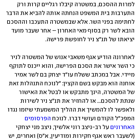
למרות ההסכם, במשטרה קיבלו רגליים קרות ורק 
התערבות בית המשפט הנחתה אותה להביא את הדבר 
לחתימה בפני השר. אלא שבמשטרה התעכבו וההסכם 
הובא לשר רק בסוף מאי האחרון – אחר שעבר מועד 
יציאתו של תנ"צ ניר לחופשת פרישה. 
לאחרונה הודיע אגף משאבי אנוש של המשטרה לניר 
כי השר אישר את הסכם הפרישה, והוא ייכנס לתוקף 
מיידי. אבל במכתב ששלח עו"ד יצחק בם לשר אמיר 
אוחנה הוא מבקש בשם הקצין: "לנוכח התנהלות זאת 
של המשטרה, הינך מתבקש או לבטל את האישור 
שנתת להסכם... או להחזיר את תנ"צ ניר לשירות 
ולאפשר לו להמשיך את ההליך המשמעתי שיזמו נגדו 
המפכ"ל הקודם ועושי דברו. לנוכח 
הפרסומים 
האחרונים
 על רב-ניצב רוני אלשיך, ניצב מני יצחקי 
(לשעבר ראש אגף חקירות ומודיעין, א"ס) ואחרים, יש 