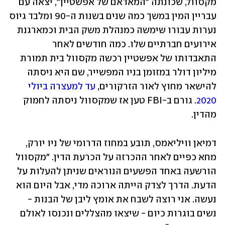
מקסוול, שכונתה "המאדאם של אפשטיין", יצאה עם 
עבריין המין במשך כמה שנים בשנות ה-90 ומלבד גיוס 
נערות עבורו שימשה כמנהלת משק הבית וכמארגנת 
אירועים חברתיים שלו. כמה חודשים לאחר 
התאבדותו של אפשטיין רכשה מקסוול בית תמורת 
מיליון דולר במזומן בניו המפשייר, שם היא ניסתה 
להישאר מחוץ לאור הזרקורים, 
עד למעצרה ביולי 
2020
. גורם ב-FBI טען אז שמקסוול ניסתה לחמוק 
מהדין.
דמיאן וויליאמס, תובע במחוז הדרומי של ניו יורק, 
מחא כפיים לאחר ההכרזה על הכרעת הדין. "מקסוול 
הורשעה באחד הפשעים הנוראים שניתן להעלות על 
הדעת. הדרך לצדק הייתה ארוכה מדי, אבל היום הוא 
נעשה. אני רוצה לשבח את אומץ ליבן של הבנות - 
נשים בוגרות כיום - שיצאו מהצללים ונכנסו לאולם 