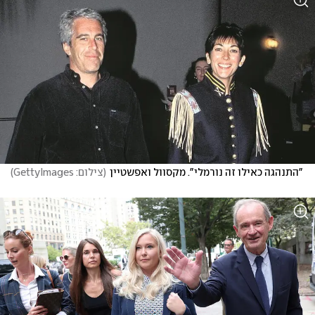
"התנהגה כאילו זה נורמלי". מקסוול ואפשטיין
(
צילום: GettyImages
)