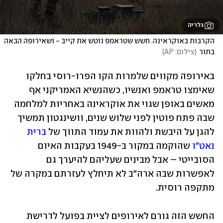
גלריה
הקרבות באוקראינה. חשש שטראמפ נוטש את קייב - ושאירופה הבאה 
בתור
(
צילום: AP
)
באירופה מקווים שלמרות הקו הפרו-רוסי בחלקו 
שאימצו טראמפ ואנשיו, כשהנשיא האמריקני אף 
מאשים באופן שגוי את אוקראינה באחריות למלחמה 
שבה פתח פוטין לפני שלוש שנים, וושינגטון תמשיך 
להגן על היבשת ולהוות את עמוד התווך של 
ברית 
נאט"ו
 שהוקמה במקור ב-1949 בעקבות האיום 
הסובייטי – אבל מבינים שעליהם להיערך גם 
לאפשרות שבה ארה"ב לא תיחלץ לעזרתם במקרה של 
מתקפה רוסית. 
החשש הזה גורם לאירופים לציית בפועל לדרישת 