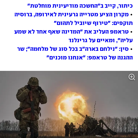
כיתור, קייב ב"החשכה מודיעינית מוחלטת"
• 
מקרון הציע מטרייה גרעינית לאירופה, ברוסיה 
תוקפים: "טירוף שיוביל לתהום"
• 
טראמפ העליב את "המדינה שאף אחד לא שמע 
עליה", ומאיים על גרינלנד
• 
סין: "נילחם בארה"ב בכל סוג של מלחמה"; שר 
ההגנה של טראמפ: "אנחנו מוכנים"