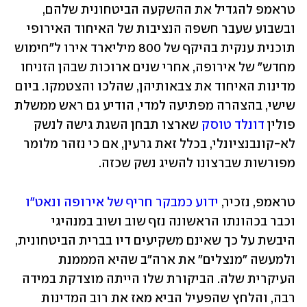
טראמפ להגדיל את ההשקעה הביטחונית שלהם, 
ובשבוע שעבר חשפה הנציבות של האיחוד האירופי 
תוכנית ענקית בהיקף של 800 מיליארד אירו ל"חימוש 
מחדש" של אירופה, אחרי שנים ארוכות שבהן הזניחו 
מדינות האיחוד את צבאותיהן, שהלכו והצטמקו. ביום 
שישי, בהצהרה מפתיעה למדי, הודיע גם ראש ממשלת 
פולין 
דונלד טוסק
 שארצו תבחן השגת גישה לנשק 
לא-קונבנציונלי, בכלל זאת גרעין, אם כי נזהר מלומר 
מפורשות שברצונו להשיג נשק שכזה.
טראמפ, נזכיר, 
ידוע כמבקר חריף של אירופה ונאט"ו
וכבר בכהונתו הראשונה נזף שוב ושוב במנהיגי 
היבשת על כך שאינם משקיעים דיו בברית הביטחונית, 
ולמעשה "מנצלים" את ארה"ב שהיא המממנת 
העיקרית שלה. הביקורת שלו הייתה מוצדקת במידה 
רבה, והלחץ שהפעיל הביא מאז את רוב המדינות 