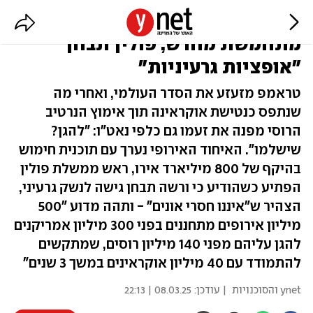
"החיסרון - פחדנות". אירופה
מתחמשת מחדש, פולין תבחן
"אופציות גרעיניות"
טראמפ מזעזע את הסדר העולמי, ואחרי מה
שנתפס כנטישת אוקראינה תוך אימוץ הנרטיב
הרוסי מפנה את זעמו גם כלפי נאט"ו: "להגן?
שישלמו". האיחוד האירופי נערך עם תוכנית חימוש
בהיקף של 800 מיליארד אירו, ראש ממשלת פולין
הפתיע כשהודיע כי ורשה תבחן גישה לנשק גרעיני,
הצהיר ש"איננו חסרי אונים" - ותהה מדוע "500
מיליון אירופים מתחננים בפני 300 מיליון אמריקנים
להגן עליהם מפני 140 מיליון רוסים, שמתקשים
להתמודד עם 40 מיליון אוקראינים במשך 3 שנים"
ynet והסוכנויות
| עודכן:
08.03.25 | 22:13