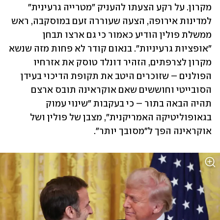
מקרון. על רקע הצעתו להעניק "מטרייה גרעינית" 
למדינות אירופה, הצעה שעוררה זעם במוסקבה, ראש 
ממשלת פולין הודיע כאמור כי גם ארצו תבחן 
"אופציות גרעיניות". בנאום קודר לא פחות מזה שנשא 
מקרון לצרפתים, הזהיר דונלד טוסק את אזרחיו 
הפולנים – שזוכרים היטב את תקופת הדיכוי בעידן 
הסובייטי וחוששים שאם אוקראינה תובס ארצם 
תהיה הבאה בתור – כי בעקבות "שינוי עמוק 
בגאופוליטיקה האמריקנית", מצבן של פולין ושל 
אוקראינה הפך ל"מסובך יותר". 