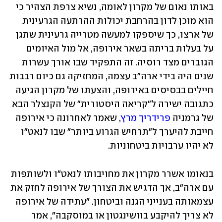
באותו נאום של מקרון לאומה, נשיא צרפת הצהיר כי 
הוא מוכן לדון בהרחבת יכולות ההרתעה הגרעינית 
של ארצו, כך שיספקו למעשה מטרייה גרעינית שתגן 
על בעלות בריתה בשאר אירופה, אל מול האיומים 
הגוברים מצד רוסיה. זה התפקיד שבו אורך עשרות 
שנים היה בידי ארה"ב עצמה, המחזיקה גם כיום רבבות 
חיילים בבסיסים באירופה, והצעתו של מקרון הגיעה 
כתגובה ישירה ל"קריאה היסטורית" של הקנצלר הבא 
של גרמניה 
פרידריך מרץ
, שאמר לאחרונה כי אירופה 
חייבת להיערך ל"תרחיש הגרוע ביותר" שבו לנאט"ו 
לא יהיו ערבויות ביטחוניות. 
בנאומו אשרר מקרון את מחויבותו לנאט"ו ולשותפות 
עם ארה"ב, אך הדגיש את הצורך של אירופה לחזק את 
עצמאותה בענייני הגנה וביטחון. "עתידה של אירופה 
לא צריך להיקבע בוושינגטון או במוסקבה", אמר 