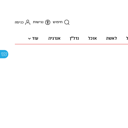
חיפוש
נגישות
כניסה
עוד
ל
לאשה
אוכל
נדל"ן
אנרגיה