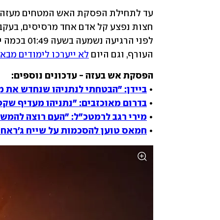
העורף, וגם היום 
לא ייערכו לימודים מבא
• 
ביידן: "הבטחתי לנתניהו שנחדש את מ
• 
בדרום מאוכזבים: "נתניהו מעדיף שקט
• 
מירי רגב לרמטכ"ל: "העם רוצה להמש
• 
חמאס טוען להסכמות על שייח ג'ראח