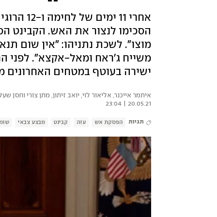
אחרי 11 י
הסכימו לנצור את האש. הקבינט הס
מוצו". לשכת נתניהו: "אין שום תנא
משייח ג'ראח ומאל-אקצא". לפני הר
ישירה בעוטף במטחים האחרונים מ
איתמר אייכנר, אליאור לוי, יואב זיתון, מתן צורי וחסן שעל
20.05.21 | 23:04
תגיות
הפסקת אש
עזה
קבינט
מבצע צבאי
שומר