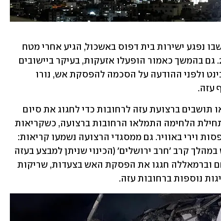
המטח הלילה של פצצות מרגמה לעוטף, שבו נפגע ישירות בית דפוס באשכול, הגיע אחרי מטח 
נוסף לפני חצות, ומטח שלישי לפני 23:00. גם בהמשך כאמור הופעלו אזעקות, בעיקר ביישובים 
באשכול. שעות לפני כן, במהלך הדיון בקבינט ולפני ההודעה על הסכמה להפסקת אש, נורו 
 עזה.
עם כניסתה של הפסקת האש לתוקף, יצאו תושבים ברצועת עזה לרחובות כדי לחגוג את סיום 
הלחימה, בטענה לניצחון. לראשונה מאז תחילת הלחימה התמלאו הרחובות ברצועה, כשקריאות 
"אללהו אכבר" נשמעו, לצד שריקות ממרפסות וירי באוויר. גם ממסגדי הרצועה נשמעו קריאות: 
"הניצחון של ההתנגדות הושג על הכיבוש במהלך קרב 'חרב ירושלים' (הכינוי שניתן למבצע בעזה 
- א"ל)". גם במזרח ירושלים, באום אל-פחם וברמאללה חגגו את הפסקת האש בצעדות, שריקות 
גות נוספות ברחובות עזה. 