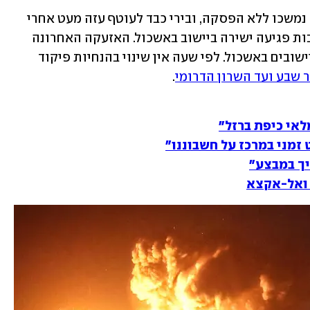
עד לתחילת הפסקת האש המטחים מעזה נמשכו ללא הפסקה, ובירי כבד לעוטף עזה מעט אחרי 
חצות נפצע קל אדם אחד מרסיסים, בעקבות פגיעה ישירה ביישוב באשכול. האזעקה האחרונה 
לפני הרגיעה נשמעה בשעה 01:49 בכמה יישובים באשכול. לפי שעה אין שינוי בהנחיות פיקוד 
ר שבע ועד השרון הדרומי
. 
לאי כיפת ברזל"
 זמני במרכז על חשבוננו"
יך במבצע"
 ואל-אקצא