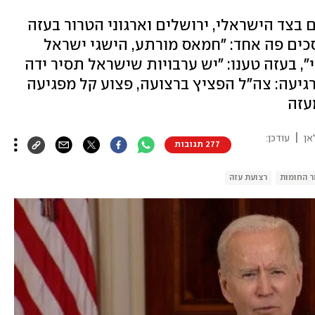
מים של לחימה ו-12 הרוגים בצד הישראלי, ירושלים וארגוני הטרור בעזה
כים פה אחד: "חמאס מורתע, הישגי ישראל
י", בעזה טענו: "יש ערבויות שישראל תסיר ידה
גיעה: צה"ל הפציץ ברצועה, פצוע קל מפגיעה
עזה
|
אן
עודכן:
277 תגובות
 החומות
רצועת עזה