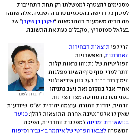
מסכימים להצטרף לממשלתו רק תחת התחייבות 
לעיגון כל דרישה בהסכמים טרם ההשבעה. אלה שתהו 
מה תהיה משמעות ההתבטאות "
שקרן בן שקרן
" של 
בצלאל סמוטריץ', מקבלים כעת את התשובה.
הרי לפי 
תוצאות הבחירות 
האחרונות
, האפשרויות 
הפוליטיות של נתניהו נראות קלות 
יותר למדי. סוף סוף השיגו מפלגות 
הימין רוב ברור בעל גוון אידיאולוגי 
אחיד. אבל במקום זאת ניצב נתניהו 
ד"ר ברוך לשם
בפני מערכת סחיטה מצד הציונות 
הדתית, יהדות התורה, עוצמה יהודית וש"ס, שיודעות 
שאין לו אלטרנטיבה אחרת. התוצאות להלן: 
כניעה 
בנושאי דת ומדינה
 למפלגות החרדיות, הפיכת 
המשטרה 
לצבאו הפרטי של איתמר בן-גביר
 ו
סיפוח 