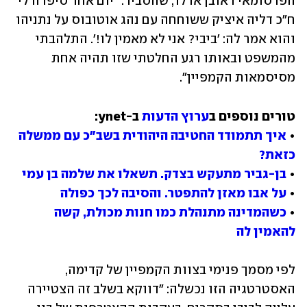
הפרסומאי ראובן אדלר, שהסביר: "יום אחד סיפרה לי 
ח"כ דליה איציק ששוחחה עם נהג אוטובוס על נתניהו 
והוא אמר לה: 'ביבי? אני לא מאמין לו!'. התלהבתי 
מהמשפט ובאותו רגע החלטתי שזו תהיה אחת 
מסיסמאות הקמפיין".
טורים נוספים ב
ערוץ הדעות
• 
איך תתמודד החטיבה היהודית בשב"כ עם ממשלה 
כזאת?
• 
בן-גביר מתעקש בצדק. תשאלו את שלמה בן עמי
• 
על אבו מאזן להתפטר. והסיבה לכך כפולה
• 
כשהמדינה מתנהלת כמו חנות מכולת, קשה 
להאמין לה
לפי מסמך פנימי בצוות הקמפיין של קדימה, 
האסטרטגיה הזו נכשלה: "דווקא בשלב זה הצטיירה 