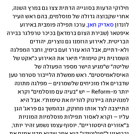
חילוקי הדעות בסוגייה הדתית צצו גם במרץ השנה, 
אחרי שקבוצה גדולה של מוסלמים, בהם ראש העיר 
לונדון 
סאדיק חאן
, ערכו תפילה פומבית באירוע 
איפטאר (שבירת הצום ברמדאן) בכיכר טרפלגר בבירה 
הבריטית. לאירוע הוזמנו גם נוצרים, יהודים 
ולא-דתיים, אבל הוא עורר זעם בימין, וחבר המפלגה 
השמרנית ניק טימות'י תיאר את האירוע כ"אקט של 
שליטה" ש"מגיע הישר מספר הפעולה של 
האיסלאמיסטים". ראש ממשלת הלייבור סטרמר טען 
שדברים אלו מוכיחים שלשמרנים – מפלגה מתונה 
יותר מ-Reform – יש "בעיה עם מוסלמים" וקרא 
למנהיגתה ביידנוק להדיח את טימות'י. אבל היא 
התייצבה לצד אותו מחוקק, ובהמשך גם פראג' הגן 
עליו – וקרא לאסור תפילות מוסלמיות המוניות 
ב"אזורים היסטוריים". יוסוף עצמו נשמע זהיר יותר, 
ובריאיון ל"פוליטיקו" הוא אמר שהוא מבין אמנם את 