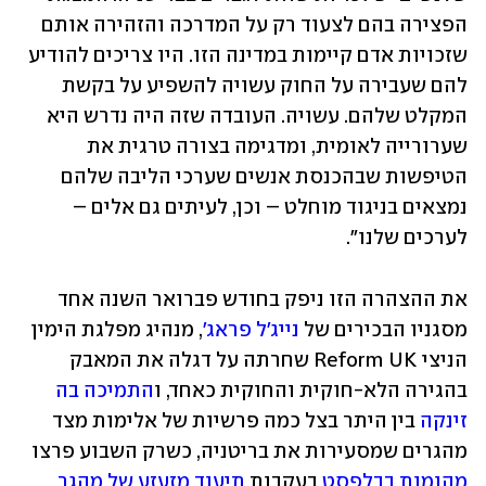
הפצירה בהם לצעוד רק על המדרכה והזהירה אותם 
שזכויות אדם קיימות במדינה הזו. היו צריכים להודיע 
להם שעבירה על החוק עשויה להשפיע על בקשת 
המקלט שלהם. עשויה. העובדה שזה היה נדרש היא 
שערורייה לאומית, ומדגימה בצורה טרגית את 
הטיפשות שבהכנסת אנשים שערכי הליבה שלהם 
נמצאים בניגוד מוחלט – וכן, לעיתים גם אלים – 
לערכים שלנו". 
את ההצהרה הזו ניפק בחודש פברואר השנה אחד 
מסגניו הבכירים של 
נייג'ל פראג'
, מנהיג מפלגת הימין 
הניצי Reform UK שחרתה על דגלה את המאבק 
בהגירה הלא-חוקית והחוקית כאחד, ו
התמיכה בה 
זינקה
 בין היתר בצל כמה פרשיות של אלימות מצד 
מהגרים שמסעירות את בריטניה, כשרק השבוע פרצו 
מהומות בבלפסט
 בעקבות 
תיעוד מזעזע של מהגר 