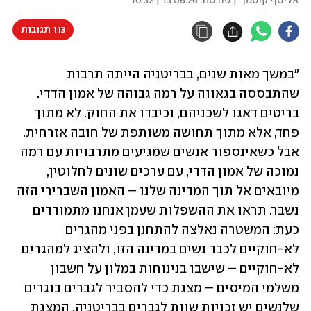
אליסף קוסמן
| פורסם:
13.06.26 | 10:32
113 תגובות
"במשך מאות שנים, בבריטניה הייתה תרבות 
שהתבססה בגאווה על רמה גבוהה של אמון הדדי. 
בריטים דאגו לשכניהם, וכיבדו את החוק. לא מתוך 
פחד, אלא מתוך תחושה משותפת של חובה אזרחית. 
אבל כשאינספור אנשים שמגיעים מתרבויות עם רמה 
נמוכה של אמון הדדי, עם ערכים שונים לחלוטין, 
מיובאים אל תוך המדינה שלנו – האמון השברירי הזה 
נשבר. תראו את ההשפלות שעמן אנחנו מתמודדים 
כעת: המשטרה נאלצה להתחנן בפני מהגרים 
לא-חוקיים לכבד נשים במדינה הזו, ולהציג למהגרים 
לא-חוקיים – שישבו בנינוחות במלון על חשבון 
משלמי המיסים – מצגת כדי להסביר לגברים בוגרים 
שלנשים יש זכויות שוות לגברים בבריטניה. המצגת 