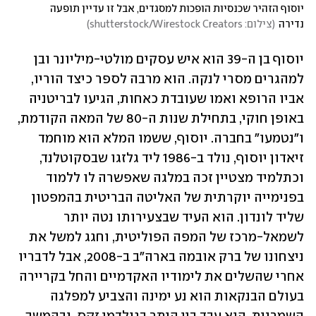
יוסוף הזהיר שכנסיות הופכות למסגדים, אבל זו עדיין תופעה 
נדירה
(
צילום: shutterstock/Wirestock Creators
)
יוסוף בן ה-39 הוא איש עסקים מולטי-מיליונר ובן 
למהגרים מסרי לנקה. הוא מרבה לספר כיצד הוריו, 
אביו הרופא ואמו שעובדת כאחות, הגיעו לבריטניה 
באופן חוקי, בתחילת שנות ה-80 של המאה הקודמת, 
ו"נטמעו" בחברה. יוסוף, ששמו המלא הוא מוחמד 
זיאדון יוסוף, נולד ב-1986 ליד גלזגו שבסקוטלנד, 
וכתלמיד מצטיין זכה במלגה שאפשרה לו ללמוד 
בפנימייה יוקרתית של האליטה הבריטית בהמפטון 
שליד לונדון. הוא העיד שבצעירותו נטה יותר 
לשמאל-מרכז של המפה הפוליטית, וחגג למשל את 
ניצחונו של ברק אובמה בארה"ב ב-2008, אבל לדבריו 
אחרי שהשלים את לימודיו האקדמיים והחל בקריירה 
בעולם הבנקאות הוא נע ימינה והצביע למפלגה 