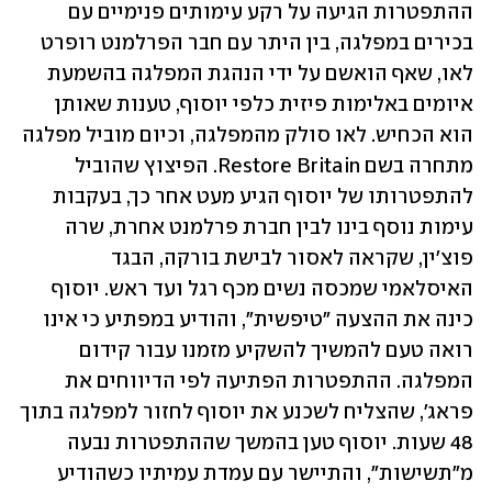
ההתפטרות הגיעה על רקע עימותים פנימיים עם 
בכירים במפלגה, בין היתר עם חבר הפרלמנט רופרט 
לאו, שאף הואשם על ידי הנהגת המפלגה בהשמעת 
איומים באלימות פיזית כלפי יוסוף, טענות שאותן 
הוא הכחיש. לאו סולק מהמפלגה, וכיום מוביל מפלגה 
מתחרה בשם Restore Britain. הפיצוץ שהוביל 
להתפטרותו של יוסוף הגיע מעט אחר כך, בעקבות 
עימות נוסף בינו לבין חברת פרלמנט אחרת, שרה 
פוצ'ין, שקראה לאסור לבישת בורקה, הבגד 
האיסלאמי שמכסה נשים מכף רגל ועד ראש. יוסוף 
כינה את ההצעה "טיפשית", והודיע במפתיע כי אינו 
רואה טעם להמשיך להשקיע מזמנו עבור קידום 
המפלגה. ההתפטרות הפתיעה לפי הדיווחים את 
פראג', שהצליח לשכנע את יוסוף לחזור למפלגה בתוך 
48 שעות. יוסוף טען בהמשך שההתפטרות נבעה 
מ"תשישות", והתיישר עם עמדת עמיתיו כשהודיע 