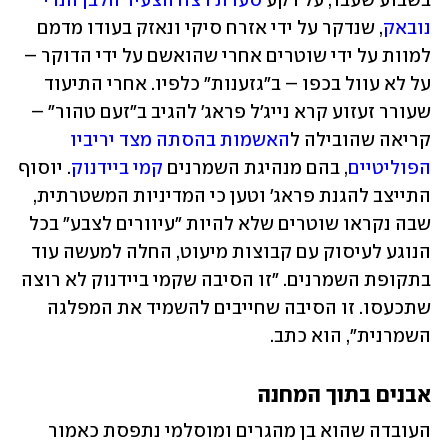
בשבוע שעבר, על רקע 
סערת רצח הצעיר הלבן הנרי 
נובאק
, שנדקר על ידי אזרח סיקי ונאזק בעודו מדמם 
למוות על ידי שוטרים אחרי שהואשם על ידי הדוקר – 
על לא עוול בכפו – ב"גזענות" כלפיו. אחרי התיעוד 
שעורר זעזוע קרא נייג'ל פראג' להגיב ב"זעם טהור" – 
קריאה שהובילה ל
האשמות בהסתה מצד יריביו 
הפוליטיים
, בהם מנהיגת השמרנים 
קמי ביידנוק
. יוסוף 
התייצב להגנת פראג' וטען כי המדיניות המשטרתית, 
שבה נקראו שוטרים שלא להיות "עיוורים לצבע" בכל 
הנוגע לעיסוק עם קבוצות מיעוט, החלה למעשה עוד 
בתקופת השמרנים. "זו הסיבה שקמי ביידנוק לא רוצה 
שתכעסו. זו הסיבה שחייבים להשמיד את המפלגה 
השמרנית", הוא כתב. 
אבנים בתוך המחנה
העובדה שהוא בן מהגרים ומוסלמי נתפסת כאמור 