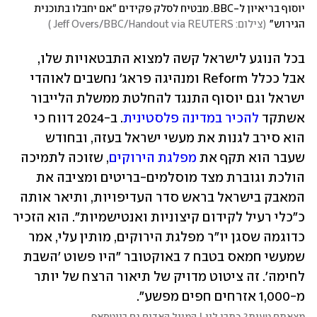
יוסוף בריאיון ל-BBC. מבטיח לסלק פקידים "אם יחבלו בתוכנית 
הגירוש"
(
צילום: Jeff Overs/BBC/Handout via REUTERS 
)
בכל הנוגע לישראל קשה למצוא התבטאויות שלו, 
אבל ככלל Reform ומנהיגה פראג' נחשבים לאוהדי 
ישראל וגם יוסוף התנגד להחלטת ממשלת הלייבור 
אשתקד 
להכיר במדינה פלסטינית
. ב-2024 דווח כי 
הוא סירב לגנות את מעשי ישראל בעזה, ובחודש 
שעבר הוא תקף את 
מפלגת הירוקים
, שזוכה לתמיכה 
הולכת וגוברת מצד מוסלמים-בריטים ומציבה את 
המאבק בישראל בראש סדר העדיפויות, ותיאר אותה 
כ"כלי רעיל לקידום קיצוניות ואנטישמיות". הוא הזכיר 
כדוגמה שסגן יו"ר מפלגת הירוקים, מותין עלי, אמר 
שמעשי חמאס בטבח 7 באוקטובר "היו פשוט 'השבת 
לחימה'. זה ציטוט מדויק של תיאור הרצח של יותר 
מ-1,000 אזרחים חפים מפשע". 