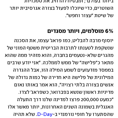
ביותר בעולם"; ומבטיח להרחיב את סמכויות 
השוטרים, כדי שיוכלו לפעול בצורה אגרסיבית יותר 
של שיטת "עצור וחפש".
6% מוסלמים, ויותר מסגדים
יוסוף מרבה להבליט, כמו פראג' עצמו, את הסכנה 
שנשקפת לטענתו לתרבות הבריטית משטף המוני של 
מהגרים שלא-נטעמים בחברה, והוא מזהיר ממה שהוא 
מתאר כ"פלישה" של ממש לממלכה. "אני יודע שרבים 
בממסד מזדעזעים לשמע המילה הזו, אבל ההגדרה 
המילונית של פלישה היא חדירה של כמות גדולה של 
אנשים בצורה בלתי רצויה", הוא אמר באותו נאום 
מדיניות ראשון שנשא בפברואר, כשפראג' לצדו. 
"כמעט 200,000 פרצו למדינה שלנו דרך התעלה 
האנגלית בשמונה השנים האחרונות, יותר מאשר אלו 
שהסתערו על חופי נורמנדי ב-
D-Day
. שלא תהיה 