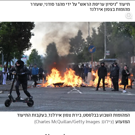
תיעוד "ניסיון עריפת הראש" על ידי מהגר סודני, שעורר 
מהומות בצפון אירלנד
המהומות השבוע בבלפסט, בירת צפון אירלנד, בעקבות התיעוד 
המזעזע
(
צילום: Charles McQuillan/Getty Images
)