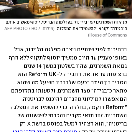
מנהיגת השמרנים קמי ביידנוק בפרלמנט הבריטי. יוסוף מאשים אותם 
ב"בגידה" וקורא "להשמיד" את המפלגה 
(
צילום: AFP PHOTO / HO / 
)
House of Commons
בבחירות לפני שנתיים ניצחה מפלגת הלייבור, אבל 
באופן מעניין עד היום ממשיך יוסוף לתקוף ללא הרף 
גם את השמרנים, שהיו בשלטון במשך 14 שנים 
ברציפות עד אז. את החבירה ל-Reform UK הוא 
הסביר בין היתר בכעס שלדבריו חש על מה שהוא 
מתאר כ"בגידה" מצד השמרנים, ולטענתו בתקופתם 
הם אפשרו למיליוני מהגרים להיכנס לבריטניה. 
"Reform הוקמה, בחלקה, כדי להשמיד את המפלגה 
השמרנית. זהו תנאי מקדים והכרחי לשגשוגה של 
בריטניה", הוא הצהיר למשל בפוסט ברשת X רק 