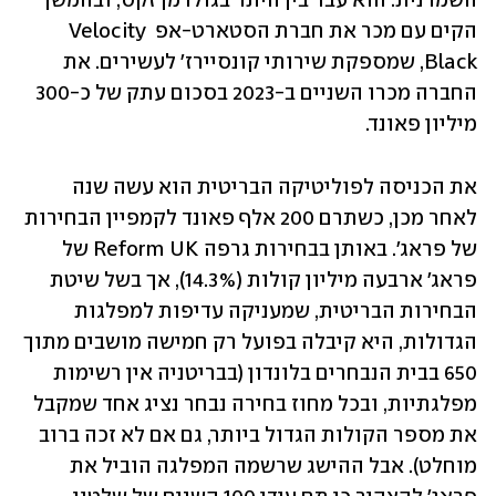
השמרנית. הוא עבד בין היתר בגולדמן זקס, ובהמשך 
הקים עם מכר את חברת הסטארט-אפ Velocity 
Black, שמספקת שירותי קונסיירז' לעשירים. את 
החברה מכרו השניים ב-2023 בסכום עתק של כ-300 
מיליון פאונד.
את הכניסה לפוליטיקה הבריטית הוא עשה שנה 
לאחר מכן, כשתרם 200 אלף פאונד לקמפיין הבחירות 
של פראג'. באותן בבחירות גרפה Reform UK של 
פראג' ארבעה מיליון קולות (14.3%), אך בשל שיטת 
הבחירות הבריטית, שמעניקה עדיפות למפלגות 
הגדולות, היא קיבלה בפועל רק חמישה מושבים מתוך 
650 בבית הנבחרים בלונדון (בבריטניה אין רשימות 
מפלגתיות, ובכל מחוז בחירה נבחר נציג אחד שמקבל 
את מספר הקולות הגדול ביותר, גם אם לא זכה ברוב 
מוחלט). אבל ההישג שרשמה המפלגה הוביל את 