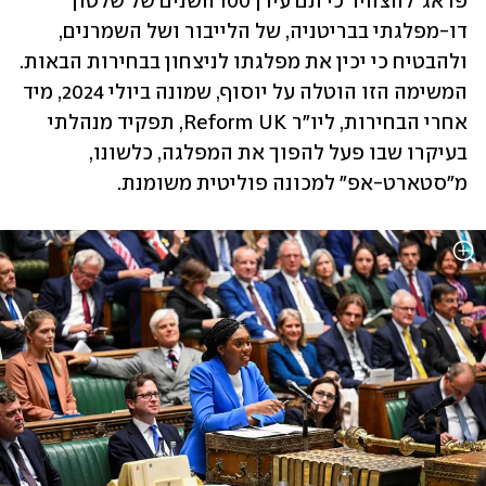
פראג' להצהיר כי תם עידן 100 השנים של שלטון 
דו-מפלגתי בבריטניה, של הלייבור ושל השמרנים, 
ולהבטיח כי יכין את מפלגתו לניצחון בבחירות הבאות. 
המשימה הזו הוטלה על יוסוף, שמונה ביולי 2024, מיד 
אחרי הבחירות, ליו"ר Reform UK, תפקיד מנהלתי 
בעיקרו שבו פעל להפוך את המפלגה, כלשונו, 
מ"סטארט-אפ" למכונה פוליטית משומנת. 