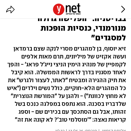
"מוסלמי פטריוט" בחזית הימין
בבריטניה: "הפלישה גדולה
מנורמנדי, כנסיות הופכות
למסגדים"
זיא יוסוף, בן למהגרים מסרי לנקה שצם ברמדאן
ועשה אקזיט של מיליונים, תרם מאות אלפים
לקמפיין של מנהיג הימין הניצי נייג'ל פראג' - והפך
לאחד מסגניו בדרך לראשות הממשלה. הוא קיבל
את תיק ההגירה ומבטיח "לאתר, לעצור ולגרש" את
כל המהגרים הלא-חוקיים, כולל נשים וילדים ("איש
לא מחוץ לכוונת") - ולהגן על "המורשת הנוצרית"
שלדבריו בסכנה. הוא נתפס במפלגה כנכס בשל
זהותו, אבל גם הסתכסך עם בכירים שם - וספג
קריאות נאצה: "'מוסלמי טוב'? לא קונה את זה"