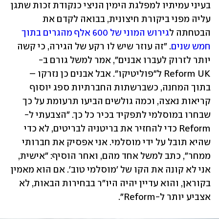
בעיני עמיתיו למפלגת הימין הניצי כנקודת זכות שתגן 
עליה מפני ביקורת חיצונית, בבואה לקדם את 
הבטחתה ל
גירוש המוני של 600 אלף מהגרים בתוך 
חמש שנים
. "זה עוזר שיש לו רקע של הגירה, כי קשה 
יותר לזרוק לעברו אבנים", אמר למשל גורם ב-
Reform UK ל"פוליטיקו". אבל אבנים כן נזרקו – 
בתוך המחנה, כשברשתות החברתיות ספג יוסוף 
קריאות נאצה, וכמה גולשים הביעו תרעומת על כך 
שבחרו במוסלמי לתפקיד בכיר כל כך. "הצבעתי ל-
Reform כדי להחזיר את בריטניה לבריטים, לא כדי 
שהיא תובל על ידי מוסלמי. אני אפסיק את חברותי 
ממחר", כתב למשל אחד מהם, ואחר הוסיף: "אישית, 
אני לא קונה את הקו של 'מוסלמי טוב'. אם הוא מאמין 
בקוראן, והוא עדיין יהיה היו"ר בבחירות הבאות, לא 
אצביע יותר ל-Reform".