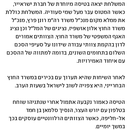
המשלחת יצאה בטיסה מיוחדת של חברת ישראייר, 
כאשר המטוס עבר מעל שמי סעודיה. המשלחת כוללת 
את ממלא מקום מנכ"ל משרד רה"מ רונן פרץ, מנכ"ל 
משרד החוץ אלון אושפיז, נציגים של המל"ל וכן נציג 
האגף המשפטי של משרד החוץ. הצוותים אמורים 
לדון בהקמת צוותי עבודה שידונו על סעיפי הסכם 
השלום בתחומים השונים, בדומה למתווה של ההסכם 
עם איחוד האמירויות.
לאחר השיחות שהיא תערוך עם בכירים במשרד החוץ 
הבחרייני, היא צפויה לשוב לישראל בשעות הערב.
הטיסה כאמור נקבעה אתמול אחרי ש
נתניהו שוחח 
בטלפון עם יורש העצר
, הנסיך סלמאן בן חמד 
אל-חליפה, כאשר הצוותים הרלוונטיים עוסקים בכך 
במשך יומיים.