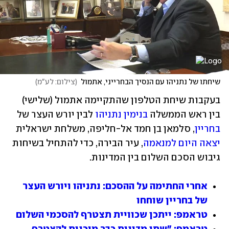
שיחתו של נתניהו עם הנסיך הבחרייני, אתמול
(
צילום: לע"מ
)
בעקבות שיחת הטלפון שהתקיימה אתמול (שלישי) 
בין ראש הממשלה 
בנימין נתניהו
 לבין יורש העצר של 
בחריין
, סלמאן בן חמד אל-חליפה, משלחת ישראלית 
יצאה היום למנאמה
, עיר הבירה, כדי להתחיל בשיחות 
גיבוש הסכם השלום בין המדינות.
אחרי החתימה על ההסכם: נתניהו ויורש העצר 
של בחריין שוחחו
טראמפ: ייתכן שכוויית תצטרף להסכמי השלום