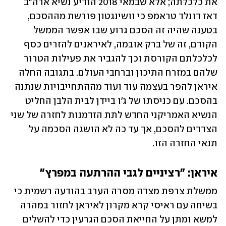
את כלכלתה; אלא שבמאי 2018 הודיע נשיא ארה"ב 
דאז דונלד טראמפ כי וושינגטון פורשת מההסכם, 
בטענה שהיה זה הסכם גרוע שבו אפשר הממשל 
הקודם, זה של ברק אובמה, לאיראנים להזרים כסף 
לכלכלתם הקורסת וכך להגביר את פעילות הטרור 
שלהם במזרח התיכון וברחבי העולם. בתגובה החלה 
איראן להפר בעצמה עוד ועוד מההתחייבויות שנתנה 
בהסכם. עם כניסתו של ג'ו ביידן לבית הלבן החליט 
הנשיא האמריקני החדש לתת הזדמנות לחזרה של שני 
הצדדים להסכם, אך עד כה לא הושגה הסכמה על 
תנאי החזרה הזו.
איראן: "רציניים לגבי ההרתעה במפרץ"
ממשלת צרפת מצדה מסרה הערב בהודעה רשמית כי 
בשיחה עם ראיסי קרא מקרון לאיראן לחזור במהרה 
למשא ומתן על החייאת הסכם הגרעין כדי להשלים 