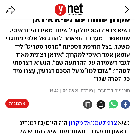
הראשון לדבר עם "התליין מטהרן":
מקרון שוחח עם נשיא איראן
נשיא צרפת הסכים לקבל שיחה מאיברהים ראיסי,
שמואשם במערב בהוצאתם להורג של אלפי מתנגדי
משטר. בצל תקיפת הספינה "מרסר סטריט" ליד
עומאן אמר ראיסי למקרון: "איראן רצינית מאוד
לגבי השמירה על ההרתעה שם". הנשיא הצרפתי
לטהרן: "שובו למו"מ על הסכם הגרעין, עִצרו מיד
כל הפרה שלו"
סוכנויות הידיעות
| פורסם:
09.08.21 | 15:42
9 תגובות
נשיא 
צרפת
עמנואל מקרון
 היה היום (ב') למנהיג 
הראשון מהמערב המשוחח עם נשיאה החדש של 