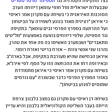
בצל התקיפה הקטלנית נגד 
הספינה "מרסר סטריט"
שבבעלות ישראלית מול חופי עומאן דיווחה הערב 
הסוכנות האיראנית כי בשיחה עם מקרון אמר ראיסי 
כי איראן "רצינית מאוד בנוגע לשמירה על הביטחון 
ועל ההרתעה במפרץ הפרסי ובים עומאן". בתקיפה 
נגד הספינה, שלפי דיווחים בוצעה באמצעות "מל"טים 
מתאבדים" ושבמערב האשימו בה פה אחד את טהרן, 
נהרגו שני אנשי צוות – אזרח בריטי ואזרח רומני. 
איראן הכחישה שהיא מעורבת בתקיפה, אבל בארה"ב 
ובאירופה דחו את ההכחשה הזו על הסף. לפי אירנ"א, 
בשיחה עם מקרון אמר ראיסי כי איראן מתמודדת 
באזור המפרץ הפרסי כדבר שבשגרה "עם גורמים 
שמנסים לפגוע בביטחון".
בשיחה דן ראיסי עם מקרון גם במצב בלבנון: צרפת 
הייתה בעבר השליטה הקולוניאלית בלבנון והיא עדיין 