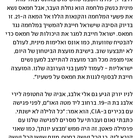
מינית כנשק מלחמה הוא נחלת העבר, אבל חמאס נשא 
את פשעי המלחמה והקנאות הללו אל המאה ה-21. זו 
בדיוק הסיבה שישראל חייבת להמשיך במלחמה נגד 
חמאס. ישראל חייבת למגר את היכולות של חמאס כדי 
להבטיח שזוועות, כמו אונס ואלימות מינית, לעולם 
לא יתבצעו שוב. בישיבת מועצת הביטחון של היום, 
אני מצפה מכל חבר מועצה להתייצב למען נשים 
ישראליות - לעמוד למען בני הערובה שלנו. המועצה 
חייבת לבסוף לגנות את חמאס על פשעיו".
לניו יורק הגיע גם אלי אלבג, אביה של החטופה לירי 
אלבג בת ה-19. ברחוב ליד מטה האו״ם, לפני פגישה 
עם בכירים ב-CIA, הוא אמר: "כל הלילה לא ישנתי. 
כתבתי נאום ועברתי על מסרים לפגישה שלנו עם 
פרמילה פאטן. זה היה ממש 'מבצע יונתן', כמו שאני 
קורא לזה. כי הכל נעשה בחטף, מיום שישי הכל נעשה 