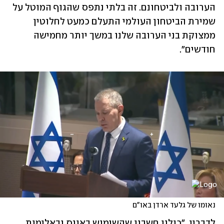
הערובה ולביטחונם. זה בלתי נתפס שהגוף המוטל על 
שמירת הביטחון העולמי התעלם כמעט לחלוטין 
ממצוקת בני הערובה שלנו במשך יותר מחמישה 
חודשים".
נאומו של גלעד ארדן באו"ם
לדבריו, "כולנו חשבנו שהשימוש באונס ובאלימות 