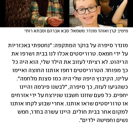
מימין: קרן ואוהד מונדר. משמאל: סבא אברהם וסבתא רותי
מונדר סיפרה על בוקר המתקפה: "נחטפתי באכזריות 
על ידי חמאס. טרוריסטים אכלו לנו בבית ושרפו את 
הריהוט. לא רציתי לעזוב את הילד שלי, הוא היה כל 
כך מפוחד. הטרוריסטים דחפו אותנו החוצה ואיימו 
עלינו, הקיבוץ היפה שלי היה כמו סצנת מלחמה". 
כשהגיעו לעזה, כך סיפרה, "לבשנו פיג'מה והיינו 
יחפים. כל פעם שזזנו חשבנו שנירצח על ידי אזרחים 
או טרוריסטים שראו אותנו. אחרי שבוע לקחו אותנו 
למקום אחר בבית חולים. היינו עשרה בחדר, חמש 
נשים וחמישה ילדים".