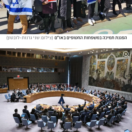
הפגנת תמיכה במשפחות החטופים באו"ם
(
צילום: שני גרנות-לובטון
)