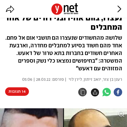
הפיגוע בחדרה: חמישה חשודים
נעצרו, בהם אחיו ובני דודים של אחד
המחבלים
שלושה מהחשודים שנעצרו הם תושבי אום אל פחם.
אחד מהם חשוד בסיוע למחבלים מחדרה, וארבעת
האחרים חשודים בחברות בתא טרור של דאעש.
המשטרה: "בחיפושים נמצאו כלי נשק וספרים
המזוהים עם דאעש"
רענן בן צור
,
יואב זיתון
,
לירן לוי
| פורסם:
28.03.22 | 05:06
14 תגובות