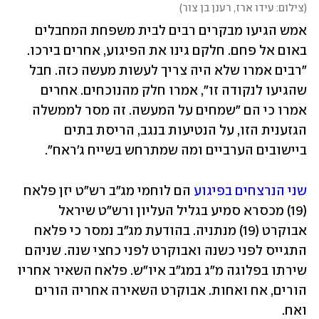
(
צילום: עידו ארז, רענן בן צור
)
אמש הגיעו מבקרים רבים לבית משפחת המחבלים 
באום אל פחם. חלקם גינו את הפיגוע, אחרים בירכו. 
"רבים אמרו שלא היה צריך לעשות מעשה כזה. חבל 
שהגיעו לנקודה זו", אמרו חלק מהנוכחים. אחרים 
אמרו כי הם "שמחים על המעשה. זה מסר לממשלה 
הגזענית הזו, על הנטיעות בנגב, הריסת בתים 
ביישובים הערביים ומה שמתרחש בשייח ג'ראח".
שני הנרצחים בפיגוע
 הם לוחמי מג"ב רש"ט יזן פלאח 
(19) מכסרא סמיע בגליל העליון ורש"ט שיראל 
אבוקרט (19) מנתניה. בהודעת מג"ב נמסר כי פלאח 
התגייס לפני כשנה ואבוקרט לפני כחצי שנה. שניהם 
שירתו בפלוגה מ"ג במג"ב איו"ש. פלאח השאיר אחריו 
הורים, אח ואחות. אבוקרט השאירה אחריה הורים 
ואח.