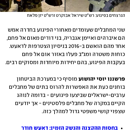
הנרצחים בפיגוע: רש"ט שיראל אבוקרט ורש"ט יזן פלאח
שני המחבלים שעומדים מאחורי הפיגוע בחדרה אמש 
הם איברהים ואיימן אגבריה, בני דודים מאום אל פחם, 
אחד מהם הואשם ב-2016 בניסיון הצטרפות לדאעש. 
כוחות משטרה ומג"ב פעלו באזור אום אל פחם 
בעקבות הפיגוע, בהם יחידות מיוחדות ומסוקים רבים.  
פרשננו יוסי יהושוע 
מוסיף כי במערכת הביטחון 
בוחנים כעת את האפשרות להרוס בתים של מחבלים 
ערבים-ישראלים שביצעו פיגועים - בדומה לנוהג 
הקיים במקרה של מחבלים פלסטינים - אך יודעים 
שצפוי קושי משפטי גדול למהלך כזה. 
בחסות ההקצנה והנשק הזמין: דאעש חודר 