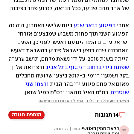
שמחובר למותניהם וסמל הענק של הגולגולת בגבו 
של אחד מהם שנועד, ככל הנראה, לזרוע פחד בציבור.
אחרי 
הפיגוע בבאר שבע
 ביום שלישי האחרון, היה זה 
הפיגוע השני תוך פחות משבוע שמבצעים אזרחי 
ישראל ערבים המזוהים עם דאעש. לפני כן, הפעם 
האחרונה שבה בוצע בישראל פיגוע בהשראת דאעש 
הייתה בשנת 2016, על ידי נשאת מלחם, תושב ערערה 
שפתח בירי ברחוב דזינגוף בתל אביב
 ורצח את אלון 
בקל ושמעון רוימי. ב-2017 ביצעו שלושה מחבלים 
מאום אל פחם פיגוע ירי בהר הבית 
ורצחו שני 
שוטרים
, רס"מ האיל סתאוי ורס"מ כמיל שנאן. 
מצאתם טעות? כתבו לנו | המייל האדום גם בווטסאפ
14
תגובות
הוספת תגובה
חלאת המין האנושי
08:31 | 28.03.22
חה