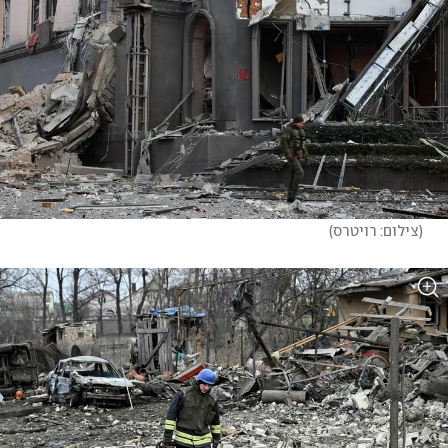
(
צילום: רויטרס
)