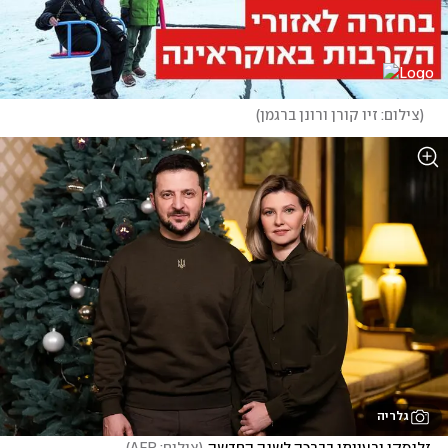
(
צילום: זיו קורן ורונן ברגמן
)
גלריה