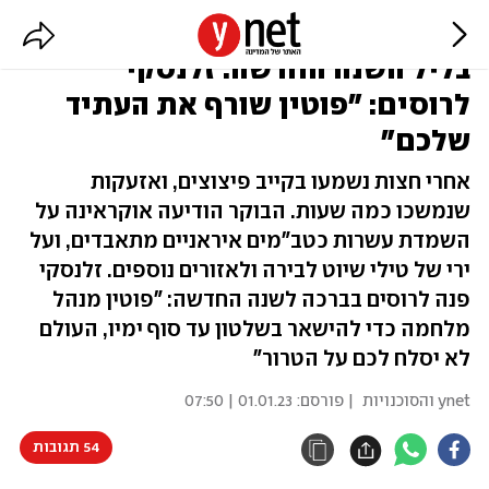
מתקפת כטב"מים איראניים בקייב
בליל השנה החדשה. זלנסקי
לרוסים: "פוטין שורף את העתיד
שלכם"
אחרי חצות נשמעו בקייב פיצוצים, ואזעקות
שנמשכו כמה שעות. הבוקר הודיעה אוקראינה על
השמדת עשרות כטב"מים איראניים מתאבדים, ועל
ירי של טילי שיוט לבירה ולאזורים נוספים. זלנסקי
פנה לרוסים בברכה לשנה החדשה: "פוטין מנהל
מלחמה כדי להישאר בשלטון עד סוף ימיו, העולם
לא יסלח לכם על הטרור"
ynet והסוכנויות
| פורסם:
01.01.23 | 07:50
54 תגובות