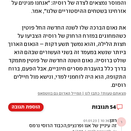
והמוסר נמצאים לצדה של רוסיה: "אנחנו מגינים על 
אזרחינו בשטחים ההיסטוריים שלנו", אמר. 
את נאום הברכה שלו לשנה החדשה החל פוטין 
כשהמחוגים במזרח הרחוק של רוסיה הצביעו על 
חצות הלילה, והוא נמשך תשע דקות – הנאום הארוך 
ביותר שנשא במעמד זה בשני העשורים שבהם הוא 
שולט ברוסיה. נאום השנה החדשה של פוטין מתמקד 
בדרך כלל בהעברת מסרים חיוביים, אבל הפעם, ברוח 
התקופה, הוא היה לוחמני למדי, ונישא מול חיילים 
רוסים.
מצאתם טעות? כתבו לנו | המייל האדום גם בווטסאפ
54
תגובות
הוספת תגובה
רונן
10:36 | 01.01.23
ר
זה עיניין של אגו ופרנציפ,הכבוד הרוסי נרמס
לכעורה מהמערב הם לא יוותרו אוקרינה תשמש