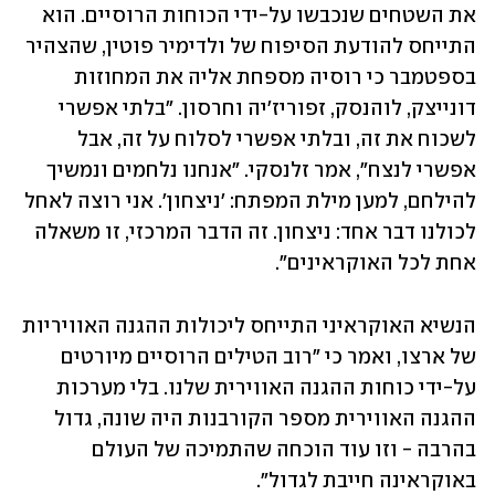
את השטחים שנכבשו על-ידי הכוחות הרוסיים. הוא 
התייחס להודעת הסיפוח של ולדימיר פוטין, שהצהיר 
בספטמבר כי רוסיה מספחת אליה את המחוזות 
דונייצק, לוהנסק, זפוריז'יה וחרסון. "בלתי אפשרי 
לשכוח את זה, ובלתי אפשרי לסלוח על זה, אבל 
אפשרי לנצח", אמר זלנסקי. "אנחנו נלחמים ונמשיך 
להילחם, למען מילת המפתח: 'ניצחון'. אני רוצה לאחל 
לכולנו דבר אחד: ניצחון. זה הדבר המרכזי, זו משאלה 
אחת לכל האוקראינים". 
הנשיא האוקראיני התייחס ליכולות ההגנה האוויריות 
של ארצו, ואמר כי "רוב הטילים הרוסיים מיורטים 
על-ידי כוחות ההגנה האווירית שלנו. בלי מערכות 
ההגנה האווירית מספר הקורבנות היה שונה, גדול 
בהרבה - וזו עוד הוכחה שהתמיכה של העולם 
באוקראינה חייבת לגדול". 