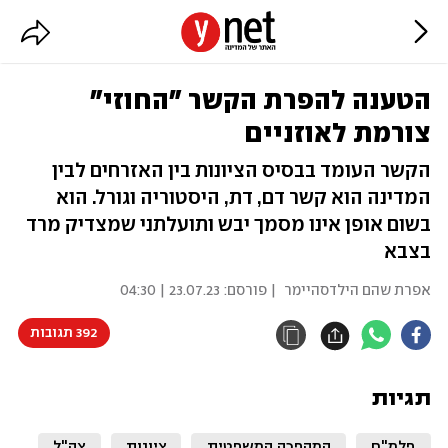
הטענה להפרת הקשר "החוזי"
צורמת לאוזניים
הקשר העומד בבסיס הציונות בין האזרחים לבין
המדינה הוא קשר דם, דת, היסטוריה וגורל. הוא
בשום אופן אינו מסמך יבש ותועלתני שמצדיק מרד
בצבא
אפרת שהם הילדסהיימר
| פורסם:
23.07.23 | 04:30
392 תגובות
תגיות
פלמ"ח
המהפכה המשפטית
ציונות
צה"ל