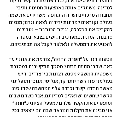
וההפרה היא סיטונאית, כזו הפורמת כל קשר וזיקה 
למדינה: משתקים אותה באמצעות חסימת נתיבי 
תחבורה מרכזיים ושדה התעופה; משחירים את שמה 
בעולם וקוראים למדינות ידידות לצאת נגדנו; מנסים 
להקריס את הכלכלה, וגולת הכותרת – מובילים 
סרבנות המונית במערכים רגישים בצבא, במטרה 
להכניע את הממשלה ולאלצה לקבל את תכתיביהם.
הטענה הזו, על "הפרת החוזה", צורמת את אוזניי עד 
כאב. שהרי מה זה חוזה? מסמך התקשרות במסגרת 
משפטית המשקף מפגש רצונות בין צדדים. היש 
בעולמנו סוג קשר יותר קר, אנליטי, אנוכי ותועלתני 
מאשר חוזה? קשה וכבדה עליי המחשבה שזהו סוג 
הקשר שחשים ישראלים למדינתם. אבל כשהם שבים 
ומתארים את הקשר שלהם למפעל הציוני כ"חוזה", 
אני מבינה את הקלות הנוראה שבה הם יוצאים בכל 