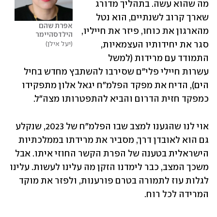
מה שהוא עשה. בתהליך מדורג 
שארך קרוב לשנתיים, הוא נטל 
אפרת שהם 
מהארגון את כוחו, פיזר את חייליו, 
הילדסהיימר
סגר את יחידותיו העצמאיות, 
יעל אילן
התמודד עם מרידות (למשל 
עשרות חיילי פלי"ם שסירבו להשתבץ מחדש בחיל 
הים), הדיח את מפקד הפלמ"ח יגאל אלון מתפקידו 
כמפקד חזית הדרום והביא להתפטרותו מצה"ל.
אוי לנו שהגענו למצב שבו הפלמ"ח של 2023, שנקלע 
גם הוא לאובדן דרך, מסביר את מרידתו בממלכתיות 
הישראלית בטענה של הפרת הקשר החוזי איתו. אבל 
משכך המצב, כבר לימדנו הזקן מה עלינו לעשות. עלינו 
לגלות עוז לתמורה בטרם פורענות, ולפזר את מוקד 
המרידה לכל רוח.