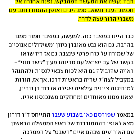
הבה נעשה את המעשה המתבקש. נפנה אחורה אל 
חכמת העבר ונשאב ממנהיגים ואופן התמודדותם עם 
משברי הדור עצה לדרך.
כבר היינו במשבר כזה. למעשה, במשבר חמור ממנו 
בהרבה. גם הוא נבע מאובדן כיוון ומשיקולים אנוכיים 
של שמירה על כוח פרטי שנצבר. גם אז היו שראו 
בקשר של עם ישראל עם מדינתו מעין "קשר חוזי" - 
ראייה שהובילה גם היא לכוח צבאי לנסות ולהתנהל 
במקביל לצה"ל שהיה בראשית דרכו. אך אז, הודות 
למנהיגות ציונית עילאית שגילה אז דוד בן גוריון, 
יצאנו ממנו מאוחדים ומחוזקים משנכנסנו אליו.
במאמר 
שפורסם כאן בשבוע שעבר
 התייחס ד"ר דורון 
מצא לאופן ההתמודדות של ראש הממשלה הראשון 
עם האירועים שבהם איים "השבט" על הממלכה 