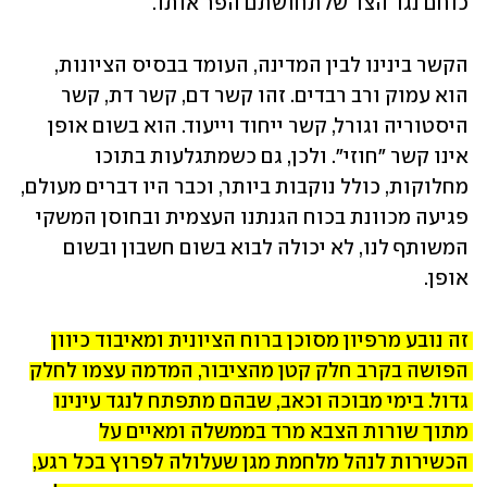
כוחם נגד הצד שלתחושתם הפר אותו.
הקשר בינינו לבין המדינה, העומד בבסיס הציונות, 
הוא עמוק ורב רבדים. זהו קשר דם, קשר דת, קשר 
היסטוריה וגורל, קשר ייחוד וייעוד. הוא בשום אופן 
אינו קשר "חוזי". ולכן, גם כשמתגלעות בתוכו 
מחלוקות, כולל נוקבות ביותר, וכבר היו דברים מעולם, 
פגיעה מכוונת בכוח הגנתנו העצמית ובחוסן המשקי 
המשותף לנו, לא יכולה לבוא בשום חשבון ובשום 
אופן.
זה נובע מרפיון מסוכן ברוח הציונית ומאיבוד כיוון 
הפושה בקרב חלק קטן מהציבור, המדמה עצמו לחלק 
גדול. בימי מבוכה וכאב, שבהם מתפתח לנגד עינינו 
מתוך שורות הצבא מרד בממשלה ומאיים על 
הכשירות לנהל מלחמת מגן שעלולה לפרוץ בכל רגע, 