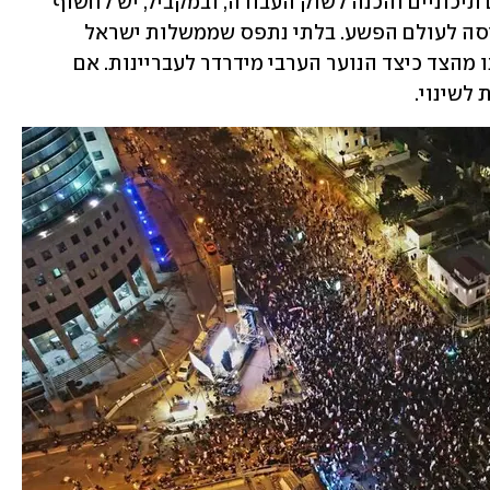
התוכניות חייבות לכלול השלמת לימודים תיכוניים והכנה לשוק העבודה, ובמקביל, יש לחשוף 
בפני הצעירים את הסכנות הטמונות בכניסה לעולם הפשע. בלתי נתפס שממשלות ישראל 
לדורותיהן טמנו את הראש בחול והתבוננו מהצד כיצד הנוער הערבי מידרדר לעבריינות. אם 
לשינוי.