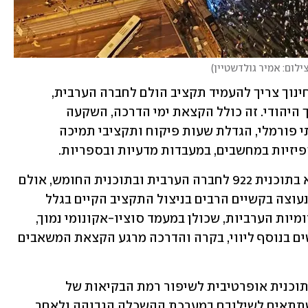
ילום: אמיר גולדשטיין
)
תוכניות מסוג זה תלויות בכסף. משרד החינוך צריך להעמיד תקציב הולם לחברה הערבית, 
המותאם פרופורציונלית לתקציבי החינוך היהודי. זה כולל הקצאת ימי הדרכה, השקעה 
בתוכניות ייחודיות, השקעה בחינוך הבלתי פורמלי, הגדלת שעות פיקוח ותקציבי תמיכה 
יזיות במחשבים, במעבדות מדעיות ובספריות.
אגב, על הנייר כבר הוקצו תקציבים לנושא בתוכנית 922 לחברה הערבית ובתוכנית החומש, אולם 
הפערים לא נסגרו. הסיבה העיקרית לכך נעוצה בקשיים הרבים בניצול התקציב הקיים בגלל 
בירוקרטיה ובשל מצבן של הרשויות המקומיות הערביות, שכולן במעמד סוציו-אקונומי נמוך, 
להקצות מצ'ינג בתקציבן הרגיל. לכן נדרשים בנוסף ליווי, בקרה והדרכה מרגע הקצאת המשאבים 
הלאה. יש לחייב את משרד החינוך להכין תוכנית אופרטיבית לשיפור רמת הבקיאות של 
התלמידים הערבים בשפה העברית, כדי שתתאים לשילובם במערכת ההשכלה הגבוהה ולאחר 