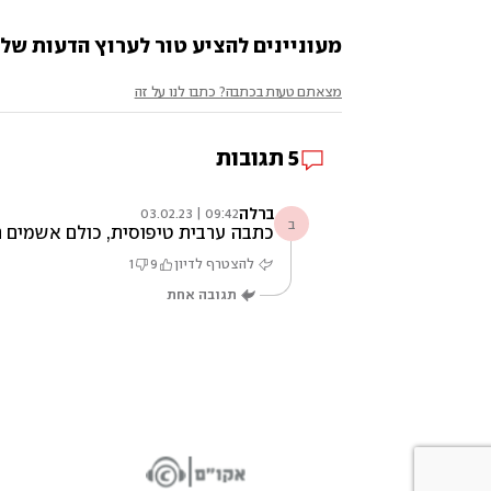
מעוניינים להציע טור לערוץ הדעות של ynet? שלחו לנו opinions@ynet.co.il
מצאתם טעות בכתבה? כתבו לנו על זה
5
תגובות
ברלה
09:42 | 03.02.23
ב
כתבה ערבית טיפוסית, כולם אשמים ח
להצטרף לדיון
9
1
תגובה אחת