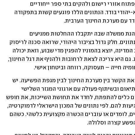
שהוקמה כדי לתת מענה לבקשת הורים לפתוח אזורי רישום ולהקים בתי ספר ייחודיים 
המעניקים מענה חינוכי מגוון - יש נציג לא-יהודי בודד. הנתונים הללו פוגעים קשות בתפקודה 
דד עם מערכת החינוך הערבית.
ממצאים אלה מדאיגים פי כמה בזמן שמכהנת ממשלה שבה יתקבלו ההחלטות ממניעים 
אידיאולוגיים קיצוניים שלא מתחשבים בנתונים. חלק גדול בציבור היהודי, שרואה סכנה לריסוק 
מערכת המשפט ואולי אף פגיעה בכלכלת המדינה, יוצא בהמוניו להפגין מדי שבוע, וזאת יכולה 
להיות קריאת השכמה גם לחברה הערבית. גם היא צריכה לצאת לרחובות ולהניף את דגל החינוך, 
יה חייה – תעסוקה, רווחה וביטחון אישי.
מה עושים? ראשית יש להבהיר לממשלה את הקשר בין מערכת החינוך לבין מגפת הפשיעה. יש 
צורך דחוף בהפעלת תוכניות חינוכיות, בתיאום ובשיתוף פעולה עם ארגוני המגזר השלישי 
בזירה, במטרה להעצים בני נוער ולתת להם כלים להתפתח, לחדד את תחושת השייכות, את חופש 
הביטוי ואת המודעות לזכויות היסוד המגיעות להם. לפי נתונים של המכון הישראלי לדמוקרטיה, 
כשליש מבני ה-24-18 הערבים אינם עובדים, לומדים או עוברים הכשרה מקצועית כלשהי. כשהם 
הפשע קצרה וסלולה.