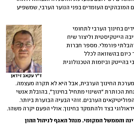
מכן בשוק העבודה. כיום זהו אחד החסמים המובהקים העומדים בפני הנוער הערבי, שמשפיע 
השלב הבא הוא האצת החשיפה של תלמידים בחינוך הערבי לתחומי 
טכנולוגיים ודיגיטליים, לעודד יזמות וחשיבה הייטקיסטית וליצור שיח 
חדשני באמצעות מסגרות החינוך הרגיל והבלתי פורמלי. מספר חברות 
ההזנק המוקמות על ידי ערבים נמוך מאוד כיום בהשוואה לכלל 
האוכלוסייה, וממילא שילוב הציבור הערבי בהייטק וביזמות הטכנולוגית 
ד"ר עקאב זידאן
יש כאן חלון הזדמנויות לביצוע מהפכה במערכת החינוך הערבית, אבל היא לא תקרה מעצמה. 
שינויים כאלה מצריכים מחאה והפגנות תחת הכותרת "השינוי מתחיל בחינוך", בהובלת אנשי 
חינוך ומקבלי החלטות שיפעילו לחץ על הפוליטיקאים הערבים. זוהי הבעיה הבוערת ביותר. 
דאולוגי בצד ולהתמקד בחינוך. אולי הפעם יקרה משהו.
ינה והממשל המקומי. מנהל האגף לניהול ההון