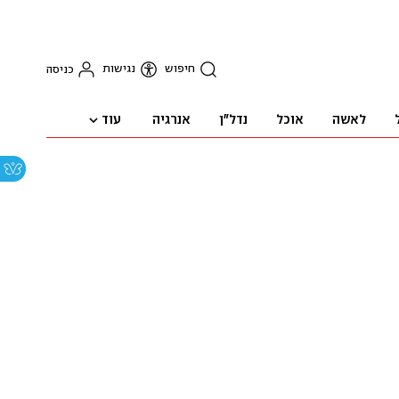
חיפוש
נגישות
כניסה
עוד
לאשה
אוכל
נדל"ן
אנרגיה