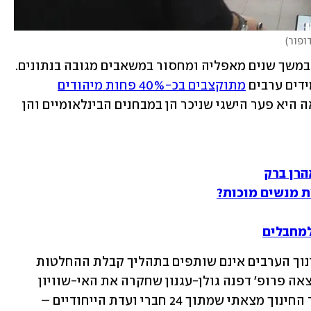
ופור
)
הטענה שמערכת החינוך הערבית סובלת במשך שנים מאפליה ומחסור במשאבים מגובה בנתונים. 
דים ערבים 
מתוקצבים בכ-40% פחות מיהודים
והמערכת חסרה מורים איכותיים. התוצאה היא פער הישגי שניכר הן במבחנים הבינלאומיים והן 
הרן ברק
 מנשים מוכות?
למחבלים
אבל זה לא עוצר בכך: מנהלי מערכות החינוך הערבים אינם שותפים בתהליך קבלת ההחלטות 
ובתכנון מדיניותו של משרד החינוך. כך מצאה פרופ' דפנה גולן-עגנון שחקרה את האי-שוויון 
בתחום. בבדיקה שערכתי באתר של משרד החינוך מצאתי שמתוך 24 חברי ועדת הייחודיים – 