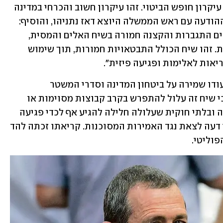
פיזית. "מדינת ישראל חרטה על דגלה את עיקרון חופש הביטוי. זהו עיקרון חשוב והכרחי במדינה 
דמוקרטית", כתב ארגמן, שלא תיאם את ההודעה עם ראש הממשלה היוצא דאז נתניהו, והוסיף: 
"יחד עם זאת, בתקופה האחרונה אנו מזהים התגברות והקצנה חמורה בשיח האלים והמסית, 
בדגש על זה המתקיים ברשתות החברתיות. זהו שיח הכולל התבטאויות חמורות, תוך שימוש 
אות לאלימות ופגיעה פיזית".
הוא ציין כי "כמי שעומד בראש ארגון שייעודו שמירה על ביטחון המדינה וסדרי המשטר 
הדמוקרטי ומוסדותיו, אני קורא ומזהיר כי שיח זה עלול להתפרש בקרב קבוצות מסוימות או 
בקרב בודדים, ככזה המתיר פעילות אלימה ובלתי חוקית שעלולה חלילה להגיע אף לכדי פגיעה 
בנפש". ארגמן קרא לנבחרי ציבור ומובילי דעה לצאת נגד האמירות המסוכנות. קריאתו זכתה להד 
פוליטי.