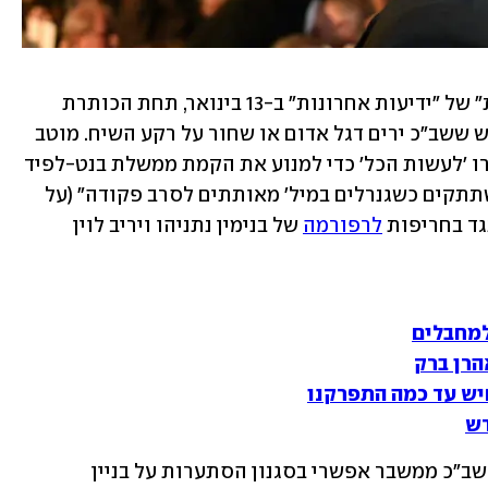
במאמר שפרסם עמית סגל ב"מוסף לשבת" של "ידיעות אחרונות" ב-13 בינואר, תחת הכותרת 
"איפה אנשי הדממה", הוא ציין כי "מתבקש ששב"כ ירים דגל אדום או שחור על רקע השיח. מוטב 
גם שראשיו יסבירו מדוע כשרבני ימין אמרו 'לעשות הכל' כדי למנוע את הקמת ממשלת בנט-לפיד 
הוציאו אזהרה פומבית חריגה, אך הם משתתקים כשגנרלים במיל' מאותתים לסרב פקודה" (על 
ד בחריפות 
לרפורמה
 של בנימין נתניהו ויריב לוין 
למחבלים
הרן ברק
יש עד כמה התפרקנו
דש
לפי סגל, ערב הבחירות האחרונות הזהיר שב"כ ממשבר אפשרי בסגנון הסתערות על בניין 