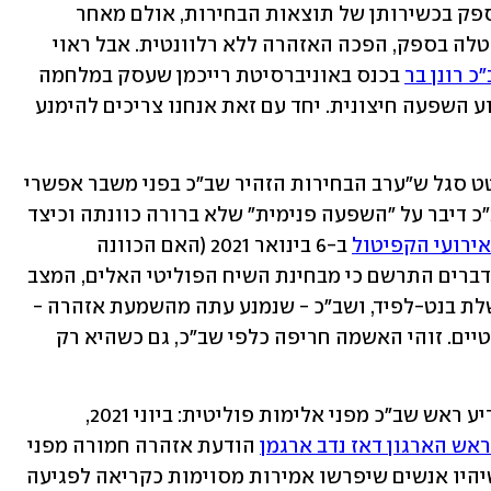
הקפיטול בוושינגטון, במקרה של הטלת ספק בכשירותן של תוצאות הבחירות, אולם מאחר 
שניצחון הימין היה ברור, וההכרעה לא הוטלה בספק, הפכה האזהרה ללא רלוונטית. אבל ראוי 
 רונן בר
 בכנס באוניברסיטת רייכמן שעסק במלחמה 
בטרור: "בבחירות 2022 אנחנו מנסים למנוע השפעה חיצונית. יחד עם זאת אנחנו צריכים להימנע 
אלה הדברים שנאמרו. לא ברור מהיכן ציטט סגל ש"ערב הבחירות הזהיר שב"כ בפני משבר אפשרי 
בסגנון ההסתערות בוושינגטון". ראש שב"כ דיבר על "השפעה פנימית" שלא ברורה כוונתה וכיצד 
אירועי הקפיטול
 ב-6 בינואר 2021 (האם הכוונה 
להסתערות על הכנסת?). מי שקרא את הדברים התרשם כי מבחינת השיח הפוליטי האלים, המצב 
דומה לכאורה לזה שהיה ערב הקמת ממשלת בנט-לפיד, ושב"כ - שנמנע עתה מהשמעת אזהרה - 
עושה כן משיקולים זרים, שלא לומר פוליטיים. זוהי האשמה חריפה כלפי שב"כ, גם כשהיא רק 
סגל התכוון כנראה לאירוע אחר שבו התריע ראש שב"כ מפני אלימות פוליטית: ביוני 2021, 
אש הארגון דאז נדב ארגמן
 הודעת אזהרה חמורה מפני 
הקצנה בשיח הציבורי, והתריע כי ייתכן שיהיו אנשים שיפרשו אמירות מסוימות כקריאה לפגיעה 