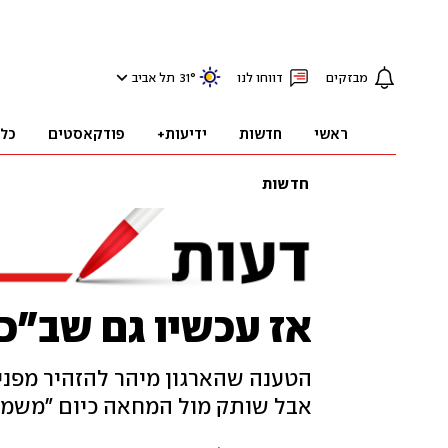
מבזקים
דווחו לנו
°
31
תל אביב
ראשי
חדשות
ידיעות+
פודקאסטים
כל
חדשות
אז עכשיו גם שב"כ
הטענה שהארגון מיהר להזהיר מפני 
אבל שותק מול המחאה כיום "משמאל