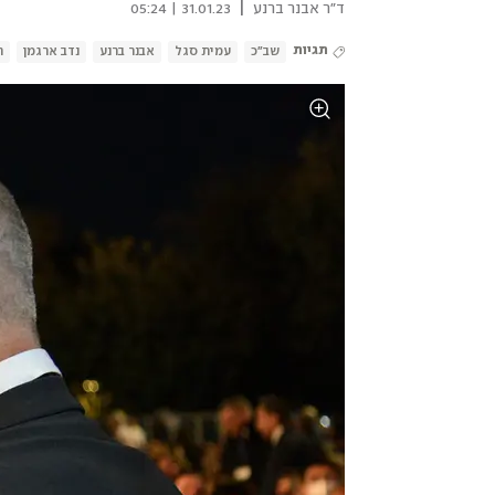
|
ד"ר אבנר ברנע
31.01.23 | 05:24
תגיות
שב"כ
עמית סגל
אבנר ברנע
נדב ארגמן
ר