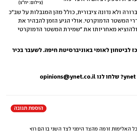
צילום: יח"צ
המשמעות האופרטיבית של סעיף זה לא ברורה ולא נדונה ציבורית, כולל מהן המגבלות על שב"כ 
באיסוף מודיעין בתחום כדי לשמור על סדרי המשטר הדמוקרטי. אולי הגיע הזמן להבהיר את 
הנושא, ויותר מכך - לתקן את חוק שב"כ ולהוציא מאחריותו את "שמירת המשטר הדמוקרטי 
ז לביטחון לאומי באוניברסיטת חיפה. לשעבר בכיר
הוספת תגובה
כל האלימות זרמה מהצד הימני לצד השני בו הם רואים בוגד רק כ