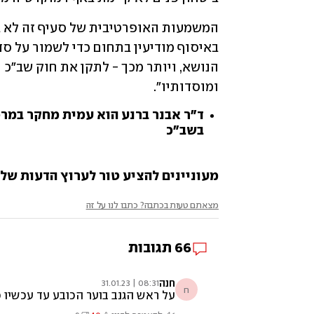
ומוסדותיו".
ד"ר אבנר ברנע הוא עמית מחקר במרכ
בשב"כ
מעוניינים להציע טור לערוץ הדעות של ynet? שלחו לנו opinions@ynet.co.il
מצאתם טעות בכתבה? כתבו לנו על זה
66
תגובות
חנה
08:31 | 31.01.23
ח
על ראש הגנב בוער הכובע עד עכשיו 