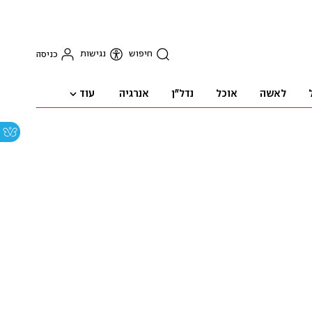
חיפוש
נגישות
כניסה
עוד
לאשה
אוכל
נדל"ן
אנרגיה