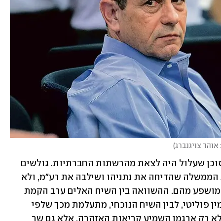
 אוהד צויגנברג
)
יודגש: באותה תקופה זיהה שב"כ שיח מסוכן שעלול היה לצאת מהרשתות החברתיות. גולשים 
קראו "לעשות הכל" כדי למנוע את הקמת הממשלה שהדיחה את נתניהו ושילבה את רע"מ, ולא 
היה ברור מי רואה אותם ומי עלול להיות מושפע מהם. ההשוואה בין השיח האלים ערב הקמת 
ממשלת בנט-לפיד ולאחריה מצד גורמי ימין פוליטי, לבין השיח הנוכחי, מתעלמת מכך שלפי 
הערכת השב"כ המצב אז היה חמור יותר. לא רק ארגמן השמיע קריאות האזהרה, אלא גם שר 