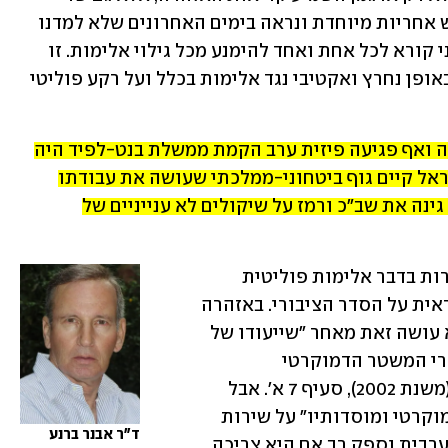
הביטחון בני גנץ אמר: "למנהיגי הציבור יש אחריות מיוחדת ונראה בימים האחרונים שלא למדנו 
את הלקחים הנדרשים מאירועי העבר... אני קורא לכל אחת ואחד להימנע מכל גילוי אלימות. זו 
העת שכל מנהיגי הציבור ייצאו בפומבי ובאופן נחרץ ואקטיבי נגד אלימות בכלל ועל רקע פוליטי 
לפי הערכת שב"כ, הסיכוי לפעילות אלימה ואף פגיעה פיזית ערב הקמת ממשלת בנט-לפיד היה 
גבוה בהרבה. סגל כנראה לא מקבל שבישראל קיים גוף ביטחוני-ממלכתי שעושה את עבודתו 
נאמנה, ואולי בשל עמדתו הפוליטית הוא גינה את שב"כ ורמז על שיקולים לא ענייניים של 
ובכל מקרה, יש מקום לשאול מדוע האזהרות בדבר אלימות פוליטית 
באות משב"כ ולא ממשטרת ישראל, האחראית על הסדר הציבורי. באזהרה 
שלו מיוני 2021 ציין ארגמן במפורש שהוא עושה זאת מאחר "שייעודו של 
שב"כ הוא שמירה על ביטחון המדינה וסדרי המשטר הדמוקרטי 
ומוסדותיו". הדבר אכן כתוב בחוק שב"כ (משנת 2002), סעיף 7 א'. אבל 
הטלת האחריות "לשמירת סדרי משטר דמוקרטי ומוסדותיו" על שירות 
ד״ר אבנר ברנע
רבית וספק רב אם היא צריכה.