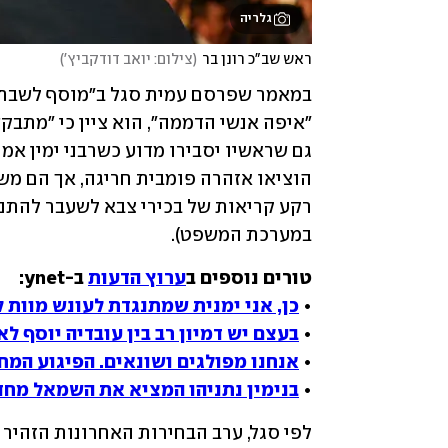
גלריה
ראש שב"כ רונן בר
(
צילום: יואב דודקביץ'
)
רקע קריאות של בכירי צבא לשעבר להתנג
במערכת המשפט).
טורים נוספים ב
ערוץ הדעות
• 
כן, אני ימנית שמתנגדת לעונש מוות 
• 
בעצם יש דמיון רב בין עובדיה יוסף לא
• 
אנחנו מפולגים ושונאים. הפיגוע המח
• 
בנימין נתניהו המציא את השמאל מח