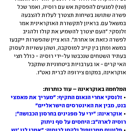
(שני) למגעים להפסקת אש עם רוסיה, ואמר שכל 
פשרה שתושג בשיחות תצטרך לעלות להצבעה 
במשאל עם. בראיון לתקשורת האוקראינית אמר 
זלנסקי: "העם יצטרך להשמיע את קולו ולהגיב 
לפשרה כזאת או אחרת". הוא ציין שהפשרות ייקבעו 
במשא ומתן בין קייב למוסקבה, ושהן עשויות לעסוק 
בעתיד השטחים שנכבשו על-ידי רוסיה - כולל חצי 
האי קרים - או בערבויות ביטחוניות שתקבל 
אוקראינה, במקום צירופה לברית נאט"ו. 
• 
זלנסקי אחרי הנאום התקיף: "מעריך את מאמצי 
בנט, מבין את האינטרסים הישראליים"
• 
אוקראינה: "ירי על מפגינים בחרסון הכבושה"; 
רוסיה לארה"ב: היחסים על סף ניתוק
• 
פליטים ממריופול נלקחו לרוסיה: "אמרו לנו 'יש 