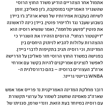
אתמול אחר הצהריים הודיע משרד החוץ הרוסי 
שהשגריר האמריקני במוסקבה, ג'ון סאליבן, זומן 
לשיחה בעקבות אמירותיו של נשיא ארה"ב ג'ו ביידן 
בשבוע שעבר נגד ולדימיר פוטין. ביידן כינה לראשונה 
את פוטין "פושע מלחמה", ואמר שנשיא רוסיה הוא 
"דיקטטור רצחני". הרוסים הזהירו את השגריר כי 
ההצהרות עלולות להביא לניתוק היחסים בין 
המדינות, וכי רוסיה תגיב בתקיפות לדברי ביידן. 
בפגישה במשרד החוץ הרוסי חזר סאליבן על הדרישה 
לאפשר לנציגים אמריקנים להיות בקשר עם אזרחי 
ארה"ב העצורים ברוסיה – בהם כדורסלנית ה-
WNBA בריטני גריינר. 
דובר מחלקת המדינה האמריקנית נד פרייס אמר אמש 
שארה"ב מאמינה שחשוב לשמור על ערוצי תקשורת 
עם רוסיה במיוחד בעת הזאת. וונדי שרמן, סגניתו של 