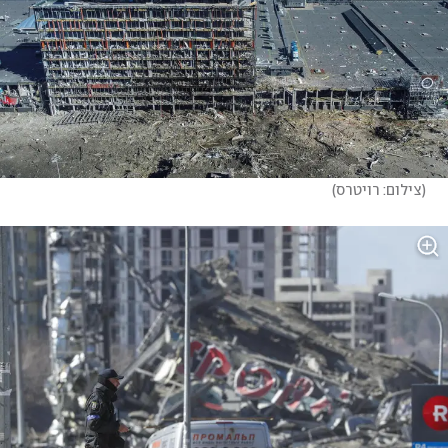
(
צילום: רויטרס
)