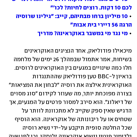
לכם 10 דקות. רוצים לחיות? לכו'"
• 
10 מיליון ברחו מבתיהם, קייב: "גילינו שרוסיה 
הרגה 56 דיירי בית אבות"
• 
מי נגד מי במשבר באוקראינה? מדריך
מיכאילו פודוליאק, אחד הנציגים האוקראינים 
בשיחות, אמר אתמול שבמהלך 26 ימים של מלחמה 
חלו כמה שינויים במגעים בין האוקראינים לרוסים. 
בראיון ל-BBC טען פודוליאק שההתנגדות 
האוקראינית אילצה את רוסיה "לבחון את המציאות" 
בצורה מפוכחת יותר, מה שעוזר לקידום "סוג מסוים 
של דיאלוג". הוא סירב למסור פרטים על המגעים, אך 
הדגיש שאין ספק שקייב לא מתכוונת לוותר על 
שטחים או על ריבונותה של אוקראינה. הוא הוסיף 
שכל החלטה סופית תיקבע על-ידי נשיא רוסיה 
ולדימיר פוטין ונשיא אוקראינה זלנסקי, וכי לפי שעה 