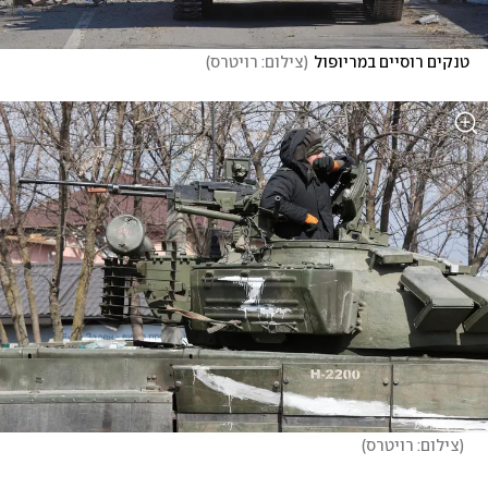
טנקים רוסיים במריופול
(
צילום: רויטרס
)
(
צילום: רויטרס
)