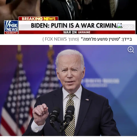
ביידן: "פוטין פושע מלחמה"
(
מתוך FOX NEWS 
)