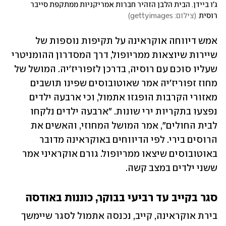
ג'ו ביידן. הבית הלבן הזהיר חברות אמריקניות ממתקפת סייבר 
רוסית
(
צילום: gettyimages
)
אמש דיווחה אוקראינה על תקיפות נוספות של 
שיירות שיוצאות ממריופול, דרך המסדרון ההומניטרי 
שעליו סוכם עם רוסיה, בדרכן לזפוריז'יה. המושל של 
מחוז זפוריז'יה אמר שאוטובוסים שפינו תושבים 
מאזורי הקרבות הופגזו אתמול, וכי ארבעה ילדים 
נפצעו בתקריות ירי שונות. "ארבעה ילדים נלקחו 
לבית החולים", אמר המושל המחוזי, והאשים את 
הרוסים בירי. לפי הדיווחים באוקראינה מדובר 
באוטובוסים שיצאו ממריופול. גורם אוקראיני אמר 
ששני ילדים במצב קשה. 
סגר בקייב עד רביעי בבוקר, כוננות באודסה
בירת אוקראינה, קייב, נכנסה אתמול לסגר שיימשך 