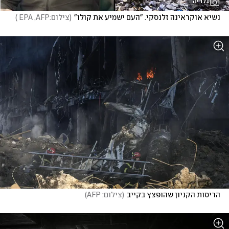
גלריה
נשיא אוקראינה זלנסקי. "העם ישמיע את קולו"
(
צילום:EPA ,AFP 
)
הריסות הקניון שהופצץ בקייב
(
צילום: AFP
)