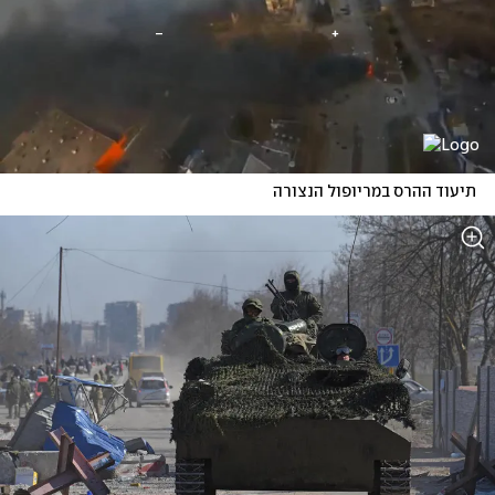
תיעוד ההרס במריופול הנצורה