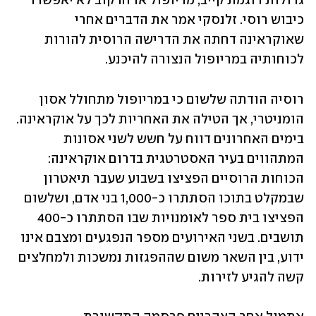
גדולות דוגמת קייב, מריופול או חרקוב לא יאפשרו 
כיבוש רוסי. זלנסקי אמר את הדברים אחרי 
שאוקראינה דחתה את הדרישה הרוסית להורות 
לכוחותיה במריופול הנצורה להיכנע. 
רוסיה הודתה שלשום כי במריופול מתחולל אסון 
הומניטרי, אך הטילה את האחריות לכך על אוקראינה. 
בימים האחרונים דווח על חשש לשני אסונות 
המתהווים בעיר האסטרטגית בדרום אוקראינה: 
הכוחות הרוסיים הפציצו בשבוע שעבר תיאטרון 
שבמקלט בתוכו הסתתרו כ-1,000 בני אדם, ושלשום 
הפציצו בית ספר לאומנויות שבו הסתתרו כ-400 
תושבים. בשני האירועים מספר הנפגעים ומצבם אינו 
ידוע, בין השאר משום שההפגזות נמשכות ולמחלצים 
קשה להגיע לזירות.