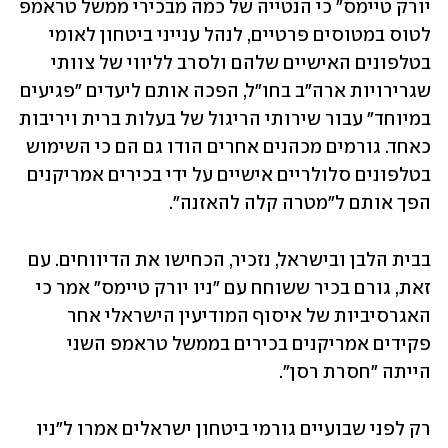
יורק טיימס" כי הנטייה של כמה מבכירי ממשל טראמפ 
לטוס במטוסים פרטיים, לנהל ענייני ביטחון לאומי 
בטלפונים האישיים שלהם ולסרב לליווי של צוותי 
שגרירויות ארה"ב בחו"ל, הפכה אותם ליעדים "פגיעים 
במיוחד" עבור שירותי הריגול של בעלות ברית ויריבות 
כאחד. גורמים מכהנים אחרים הודו גם הם כי השימוש 
בטלפונים סלולריים אישיים על ידי בכירים אמריקנים 
הפך אותם ל"מטרה קלה להאזנה".
בבית הלבן ובישראל, נזכיר, הכחישו את הדיווחים. עם 
זאת, גורם בכיר ששוחח עם "ניו יורק טיימס" אמר כי 
האגרסיביות של איסוף המודיעין הישראלי אחר 
פקידים אמריקנים בכירים בממשל טראמפ השני 
הייתה "חסרת רסן".
רק לפני שבועיים גורמי ביטחון ישראלים אמרו ל"ניו 