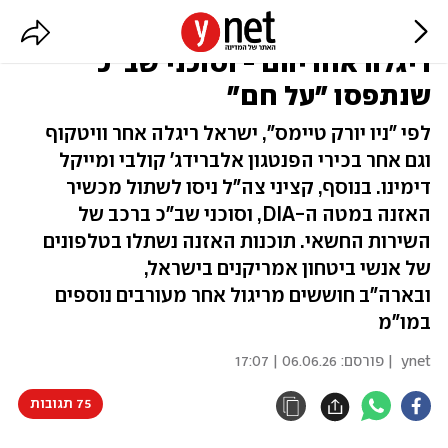
הבכירים האמריקנים שישראל
ריגלה אחריהם - וסוכני שב"כ
שנתפסו "על חם"
לפי "ניו יורק טיימס", ישראל ריגלה אחר וויטקוף
וגם אחר בכירי הפנטגון אלברידג' קולבי ומייקל
דימינו. בנוסף, קציני צה"ל ניסו לשתול מכשיר
האזנה במטה ה-DIA, וסוכני שב"כ ברכב של
השירות החשאי. תוכנות האזנה נשתלו בטלפונים
של אנשי ביטחון אמריקנים בישראל,
ובארה"ב חוששים מריגול אחר מעורבים נוספים
במו"מ
ynet
| פורסם:
06.06.26 | 17:07
75 תגובות