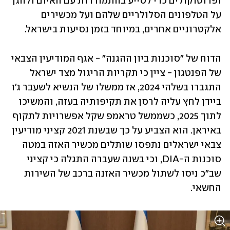
ופרוטוקולים כדי לסייע בהתמודדות עם האיום ולהגן 
על הטלפונים הסלולריים שלהם ועל מכשירים 
אלקטרוניים אחרים, במיוחד בזמן נסיעות בישראל.
הדוח של "סוכנות ביון ההגנה" - אגף המודיעין הצבאי 
של הפנטגון - ציין כי תקריות הריגול מצד ישראל 
התגברו בשלהי 2024, אז ממשלו של הנשיא לשעבר ג'ו 
ביידן לחץ עליה לרסן את תקיפותיה בעזה, והמשיכו 
לתוך 2025, כשממשל טראמפ שקל אפשרויות לתקוף 
באיראן. הוא הצביע על כך שבשנת 2021 קציני מודיעין 
צבאי ישראלים נתפסו שותלים מכשיר האזה במטה 
סוכנות ה-DIA, וכי בשנה שעברה התגלה כי קציני 
שב"כ ניסו לשתול מכשיר האזנה ברכב של השירות 
החשאי.