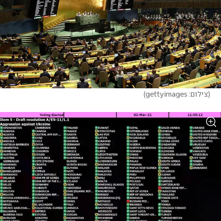
(
צילום: gettyimages
)