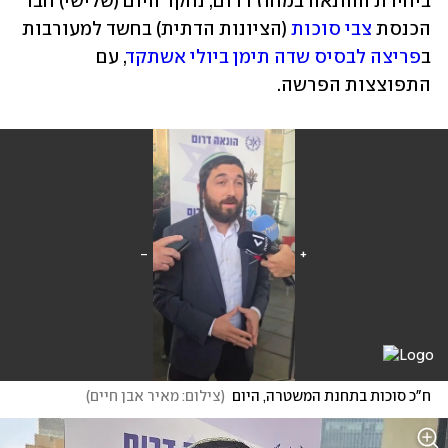
ביחידת ההונאה במחוז דרום, נחקר היום (שלישי) חבר 
הכנסת 
צבי סוכות
 (הציונות הדתית) בחשד למעורבות 
ב
פריצה לבסיס שדה תימן ביולי אשתקד
, עם 
התפוצצות הפרשה. 
ח"כ סוכות בתחנת המשטרה, היום
(
צילום: מאיר אבן חיים
)