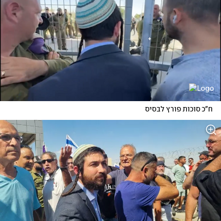
ח"כ סוכות פורץ לבסיס