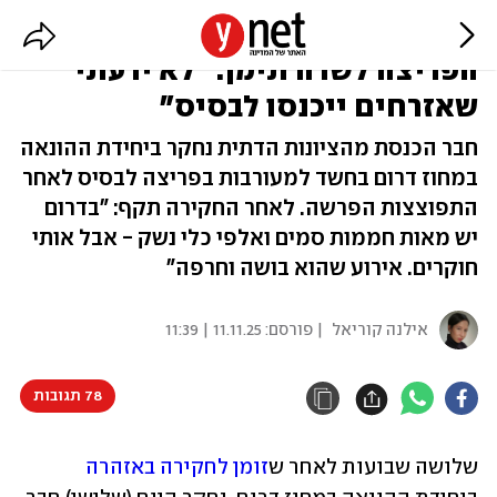
צבי סוכות נחקר באזהרה על
הפריצה לשדה תימן: "לא ידעתי
שאזרחים ייכנסו לבסיס"
חבר הכנסת מהציונות הדתית נחקר ביחידת ההונאה
במחוז דרום בחשד למעורבות בפריצה לבסיס לאחר
התפוצצות הפרשה. לאחר החקירה תקף: "בדרום
יש מאות חממות סמים ואלפי כלי נשק - אבל אותי
חוקרים. אירוע שהוא בושה וחרפה"
אילנה קוריאל
| פורסם:
11.11.25 | 11:39
78 תגובות
שלושה שבועות לאחר ש
זומן לחקירה באזהרה