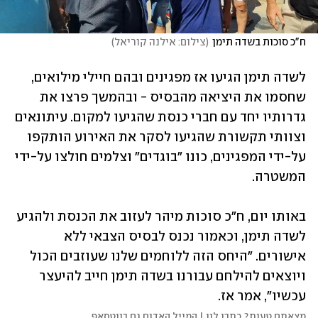
ח"כ סוכות בשדה תימן
(
צילום: אילנה קוריאל
)
לשדה תימן הגיעו אז מפגינים ובהם חיילי מילואים, 
שחסמו את היציאה מהבסיס - ובהמשך פרצו את 
גדרותיו יחד עם חברי כנסת שהגיעו למקום. עיתונאים 
וצוותי תקשורת שהגיעו לסקר את האירוע הותקפו 
על-ידי המפגינים, כונו "בוגדים" וצלמים חולצו על-ידי 
המשטרה.
באותו יום, ח"כ סוכות מיהר לעזוב את הכנסת ולהגיע 
לשדה תימן, וכאמור נכנס לבסיס הצבאי ללא 
אישורים. "היחס הזה ללוחמים שלנו שעוזבים הכול 
ויוצאים להילחם עבורנו בשדה תימן חייב להיעצר 
עכשיו", אמר אז.
מצאתם טעות? כתבו לנו | המייל האדום גם בווטסאפ