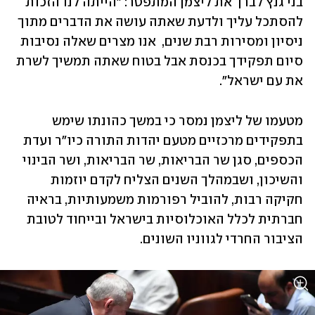
בני גנץ לברך את ליצמן המתפטר: "הייתה לנו הזכות 
להסתכל עליך ולדעת שאתה עושה את הדברים מתוך 
ניסיון ומסירות רבת שנים,  אנו מצרים שאלה נסיבות 
סיום תפקידך בכנסת אבל בטוח שאתה תמשיך לשרת 
את עם ישראל".
מטעמו של ליצמן נמסר כי במשך כהונתו שימש 
בתפקידים מרכזיים מטעם יהדות התורה כיו"ר ועדת 
הכספים, סגן שר הבריאות, שר הבריאות, ושר הבינוי 
והשיכון, ושבמהלך השנים הצליח לקדם יוזמות 
חקיקה רבות, להוביל רפורמות משמעותיות, בראיה 
חברתית לכלל האוכלוסיות בישראל ובייחוד לטובת 
הציבור החרדי לגווניו השונים. 