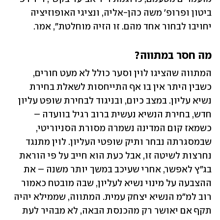
ביטון ופרופ' משה כהן-אליה, ונציגי האופוזיציה 
יחויבו לבחור אחד מהם. זו הזיה מוחלטת", אמר. 
מה חסר במתווה?
המתווה שהציגו לוין וסער כולל לא מעט חורים, 
כשבין היתר אין בו אף התייחסות לשאלת בחירת 
נשיא עליון. במצב כיום, ובניגוד לבחירת שופט עליון 
חדש, בחירת הנשיא נעשית ברוב רגיל בוועדה – 
כשמאז קום המדינה נשמרה מסורת הסניוריטי, 
שבמסגרתה נבחר ותיק שופטי העליון. לוין מתנגד 
נחרצות לשיטה זו, אבל כעת הוא חייב על פי הוראת 
בג"ץ לאפשר, אחרי שעיכב במשך יותר משנה – את 
ההצבעה על מינוי נשיא לעליון, שבה מובטח כאמור 
רוב למ"מ הנשיא יצחק עמית. המתווה, שממילא יהיה 
תקף אם יאושר רק מהכנסת הבאה, לא מבהיר לעת 