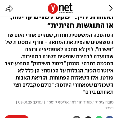
החורים במתווה, המשמעויות -
ואזהרת לוין: "שקט לשנים קדימה,
או התנגשות חזיתית"
המהפכה המשפטית חוזרת, שנתיים אחרי נאום שר
המשפטים שהצית את המחאה - וחרף המסגרת של
"פשרה", לוין לא מחכה לאופוזיציה ורוצה
שהוועדה לבחירת שופטים תשונה במהירות.
הסכמה רחבה? מנגנון "ביטול השיתוק" המוצע יוצר
אינטרס הפוך. הגבלות על הכנסת? הן כלל לא
פורטו. אלו השאלות הפתוחות, וקריאת האבות
השכולים שמאחורי היוזמה: "כולם מקבלים חצי
תאוותם בידם"
טובה צימוקי
,
מאיר תורג'מן
,
אליסף קוסמן
| עודכן:
09.01.25 |
22:23