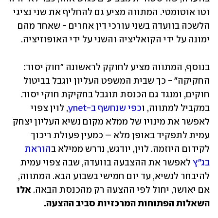
וטו אוטומטי. המתווה מציע גם להחליף את שני נציגי 
הלשכה בוועדה בשני עורכי דין אחרים - שאחד מהם 
ימונה על ידי הקואליציה והשני על ידי האופוזיציה. 
בנוסף, המתווה מציע לחוקק לראשונה "חוק יסוד: 
החקיקה" - כך שבית המשפט העליון יוגבל בביטול 
חוקים, ומנגד גם הכנסת תוגבל בחקיקת חוקי יסוד. 
במקביל למתווה, ו
כפי שנחשף ב-ynet
, לוין צפוי 
לאפשר את מינויו של ממלא מקום נשיא העליון יצחק 
עמית לתפקיד באופן מלא – כמעין פעולת ריכוך 
לקידום היוזמה. לוין, יודגש, נדרש ממילא ב
הוראת 
בג"ץ
 לאפשר את ההצבעה בוועדה, שבה צפוי עמית 
להיבחר לנשיא, עד יום חמישי בשבוע הבא. המתווה, 
אם יאושר, יחול לפי ההצעה רק מהכנסת הבאה. 
אלו 
השאלות הפתוחות המרכזיות סביב ההצעה.