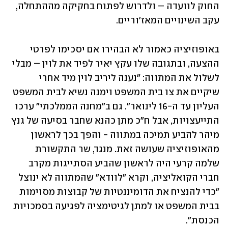
החוק לוועדה – ולדרוש לפתוח בחקיקה מההתחלה, 
עקב השינויים המאז'וריים.
באופוזיציה כאמור לא הבהירו אם יסכימו לפרטי 
ההצעה, ובתגובה שלו עקץ יאיר לפיד את לוין – מבלי 
לשלול את המתווה: "נענה ליריב לוין מיד אחרי 
שיקיים את צו בית המשפט וימנה נשיא לבית המשפט 
העליון עד ה-16 לינואר". גם ב"מחנה הממלכתי" ערכו 
התייעצויות, אבל ח"כ מתן כהנא שחבר בסיעה של גנץ 
מיהר להביע תמיכה במתווה - והפך בכך לראשון 
מהאופוזיציה שעושה זאת. מנגד, שר התקשורת 
שלמה קרעי היה לראשון שהביע הסתייגות מקרב 
חברי הקואליציה, וקרא "לוודא" שהמתווה לא ינוצל 
"כדי להנציח את הדומיננטיות של קבוצות מסוימות 
בבית המשפט או למתן לגיטימציה לפגיעה בסמכויות 
הכנסת".