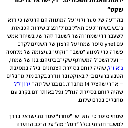
יוזמת האבות השכולים: "די, ישראל צריכה 
שקט"
בהודעה של סער ולוין על המתווה הם הדגישו כי הוא 
גובש בשיחות עם תא"ל במיל' ונציב שירות הכבאות 
לשעבר דדי שמחי והשר לשעבר יזהר שי. בשיחה אמש 
עם ynet סיפר שמחי על הרצון של השניים לקדם 
פשרה כדי למנוע "משבר חוקתי" בעיצומה של מלחמה 
– ועל השכול המשותף שקירב ביניהם: בנו של שמחי, 
גיא ז"ל
, שהיה לוחם בסיירת הצנחנים, בילה במסיבת 
הטבע ברעים ב-7 באוקטובר ונהרג בקרב מול מחבלים 
– אחרי שהציל 14 מחבריו. גם בנו של יזהר, 
ירון ז"ל
, 
שהיה לוחם בסיירת הנח"ל, נפל באותו יום בקרב עם 
מחבלים בכרם שלום. 
שמחי סיפר כי הוא ושי "פחדו" שמדינת ישראל בדרך 
למשבר חוקתי בגלל "המלחמה" על הרכב הוועדה 