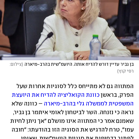
בן גביר עדיין דורש להדיח אותה. היועמ"שית בהרב-מיארה
(
צילום: 
רפי קוץ
)
המתווה גם לא מתייחס כלל לסוגיות אחרות שעל 
הפרק, בראשן 
כוונת הקואליציה להדיח את היועצת 
המשפטית לממשלה גלי בהרב-מיארה
 – כוונה שלא 
נראה כי נזנחה. השר לביטחון לאומי איתמר בן גביר, 
שאמנם אמר כי המתווה אינו מושלם "אך ניתן לחיות 
עמו", טרח להדגיש את הסוגיה הזו בהודעתו: "חובה 
לפתור בדחיפות את סוגיית היועמ"שית, שאופן 