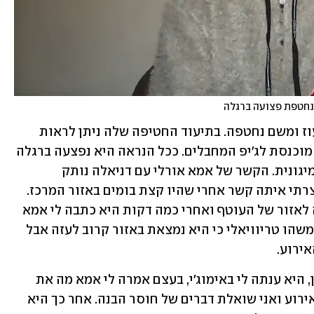
נחטפת פצועה ברגלה
דניאלה שירתה כתצפיתנית בבסיס נחל עוז ומשם נחטפה. בתיעוד החטיפה שלה ניתן לראות 
אותה מדדה וקופצת על רגל אחת בעודה מוכנסת לג'יפ המחבלים. ככל הנראה היא נפצעה ברגלה 
מירי או מרסיסים במהלך המתקפה על המיגונית. הקשר של אמא אורלי עם דניאלה נותק 
בסביבות 7 וחצי בבוקר באותה השבת: "יצרתי איתה קשר אחרי שהיו קצת בומים באזור המרכז. 
כתבתי לה מה קורה? ידעתי שהיא קרובה לאזור של העוטף ואחרי כמה דקות היא כתבה לי אמא 
אני שומעת פיצוצים ויריות. חשבתי שזה משהו טריוויאלי כי היא נמצאת באזור קרוב לעזה אבל 
ירוע. 
"שאלתי אותה אם היא מוגנת ובאזור מוגן, היא ענתה לי באימוג'י, בעצם אמרה לי אמא מה את 
מבלבלת את המוח. היא הייתה באמצע האירוע ואני שואלת דברים של חוסר הבנה. אחר כך היא 