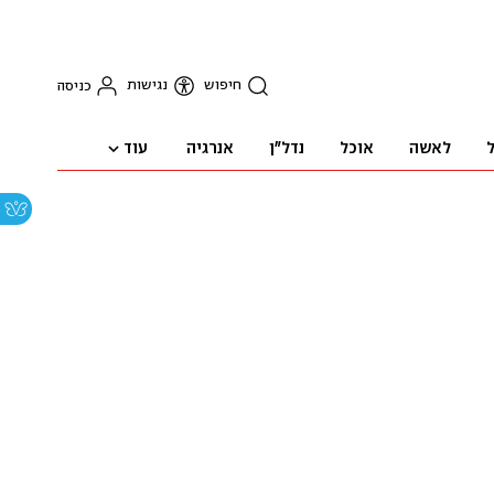
חיפוש
נגישות
כניסה
עוד
ל
לאשה
אוכל
נדל"ן
אנרגיה