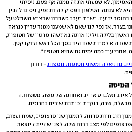
כתבה לי אמא תתפללו עלינו, אז נפל לנו האסימון. לא שמעתי את זה ממנה אף פעם. ניסיתי 
ליצור איתה קשר טלפוני או בוואטסאפ והיא לא ענתה. הטלפון הפסיק להיות זמין, ניסינו להבין 
מגורמי ביטחון מה הם יודעים להגיד. היינו בחוסר ידיעה. בשבת בערב כשהבנו שהצבא השתלט על 
האזור עדיין לא שמענו ממנה והבנו שאנחנו בצרה. אז נפל לנו שאם לא שמענו ממנה עדיין כנראה 
שקרה הדבר הכי נורא שיכול לקרות. ביום ראשון בלילה גילינו אותה באיזשהו סרטון של חטופות, 
ראינו את הראש שלה מבצבץ, ידענו לזהות שזו היא למרות שזה היה בסך הכל ראש וקוקו קטן. 
ת, אחרי עוד כמה ימים גם שהיא חטופה".
חיים מדניאלה ומשתי חטופות נוספות
 - דורון 
ת. 
 המיטה
קרינה ארייב (19) הירושלמית היא בתם של אירב ואלברט ארייב ואחותה של סשה. משפחתה 
בשלת, שרה, רוקדת וכותבת שירים בחרוזים.
על מיטתה של קרינה יש תמיד 3 בובות: תמנון וזוג חיות פרווה. לתמנון שני פרצופים, שמח ועצוב, 
וקרינה הייתה משתעשעת ומחליפה בין הפרצופים לפי מצב הרוח שלה. לפני שהייתה יוצאת 