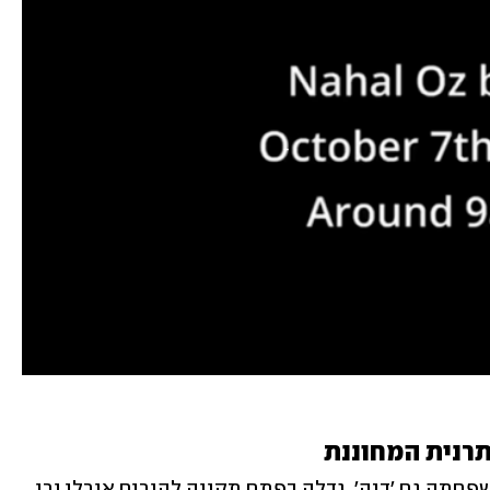
תרנית המחוננת
דניאלה גלבוע (20), המכונה על-ידי בני משפחתה גם 'דנה', גדלה בפתח תקווה להורים אורלי ורן, 