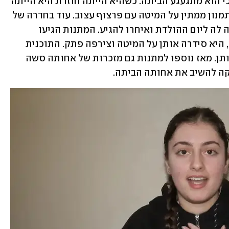
מהבית היא הייתה שמה לו פרצוף עצוב, כי הוא מתגעגע הביתה. כשהיא הייתה חוזרת היא הייתה 
הופכת אותו, שמחה להיות בבית. כעת התמנון ממתין על המיטה עם פרצוף עצוב. עוד בחדרה של 
קרינה מחכות מתנות שחברה שלה הזמינה לה ליום ההולדת ואיחרו להגיע. המתנות הגיעו 
באוקטובר והחברה רצתה להפתיע אותה, היא סידרה אותן על המיטה וצירפה פתק. התוכנית 
הייתה שכשתחזור מהבסיס היא תראה אותן. מאז נוספו למתנות גם מזכרות של אחותה סשה 
ה להשיב את אחותה הביתה. 