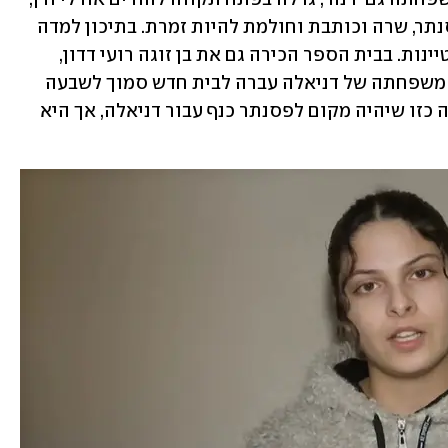
אחות גדולה לנועם. דניאלה מנגנת על פסנתר, שרה וכותבת וחולמת להיות זמרת. בתיכון למדה 
במגמת מוזיקה וסיימה את לימודיה בהצטיינות. בבית הספר הכירה גם את בן זוגה רועי דדון, 
השניים בזוגיות כבר למעלה משבע שנים. משפחתה של דניאלה עברה לבית חדש סמוך לשבעה 
באוקטובר, והבית כולו תוכנן ועוצב בצורה כזו שיהיה מקום לפסנתר כנף עבור דניאלה, אך היא 