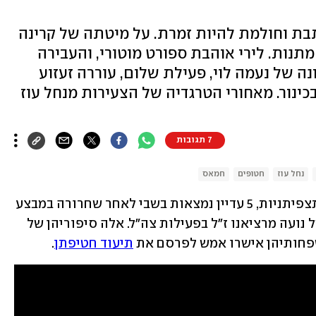
תבת וחולמת להיות זמרת. על מיטתה של קרינה
 שורת מתנות. לירי אוהבת ספורט מוטורי, והעבירה
ה של נעמה לוי, פעילת שלום, עוררה זעזוע
בכינור. מאחורי הטרגדיה של הצעירות מנחל עוז
7 תגובות
נחל עוז
חטופים
חמאס
ב-7 באוקטובר נחטפו מבסיס נחל עוז 7 תצפיתניות, 5 עדיין נמצאות בשבי לאחר שחרורה במבצע 
מיוחד של אורי מגידיש והחזרת גופתה של נועה מרציאנו ז"ל בפעילות צה"ל. אלה סיפוריהן של 
פחותיהן אישרו אמש לפרסם את 
תיעוד חטיפתן
. 