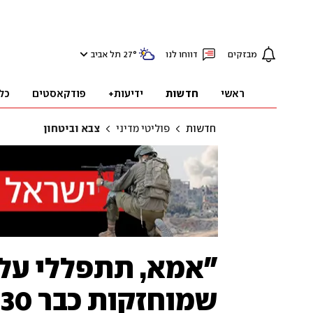
מבזקים
דווחו לנו
°
27
תל אביב
ראשי
חדשות
ידיעות+
פודקאסטים
כל
חדשות
פוליטי מדיני
צבא וביטחון
"אמא, תתפללי עלינ
שמוחזקות כבר 230 ימים בעזה