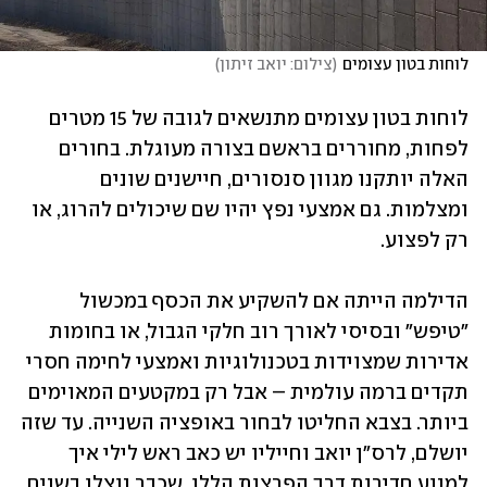
לוחות בטון עצומים
(
צילום: יואב זיתון
)
לוחות בטון עצומים מתנשאים לגובה של 15 מטרים 
לפחות, מחוררים בראשם בצורה מעוגלת. בחורים 
האלה יותקנו מגוון סנסורים, חיישנים שונים 
ומצלמות. גם אמצעי נפץ יהיו שם שיכולים להרוג, או 
רק לפצוע.
הדילמה הייתה אם להשקיע את הכסף במכשול 
"טיפש" ובסיסי לאורך רוב חלקי הגבול, או בחומות 
אדירות שמצוידות בטכנולוגיות ואמצעי לחימה חסרי 
תקדים ברמה עולמית – אבל רק במקטעים המאוימים 
ביותר. בצבא החליטו לבחור באופציה השנייה. עד שזה 
יושלם, לרס"ן יואב וחייליו יש כאב ראש לילי איך 
למנוע חדירות דרך הפרצות הללו, שכבר נוצלו בשנים 