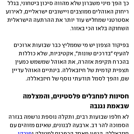
כך הפך מיני משברון שלא מהווה סיכון ביטחוני, בגלל 
ריחוק האוהלים ממוצבים ויישובים ישראליים, לאירוע 
אסטרטגי שמחליש עוד יותר את ההרתעה הישראלית 
השחוקה בלאו הכי באזור. 
בפיקוד הצפון יש מי שממליץ כבר שבועות ארוכים 
להעיף "בדרכים שונות", אקטיביות, שלא כוללות 
בהכרח תקיפת אזהרה, את האוהל שמשמש כמעין 
תצפית קדמית של חיזבאללה. בינתיים האוהל עדיין 
שם, והפך לסמל תודעתי נוסף של חיזבאללה.
חסינות למחבלים פלסטינים, והמצלמה 
שבאמת נגנבה
לא חלפו שבועות רבים, ותקלה נוספת נרשמה בגזרה 
הסמוכה להר דב. ארבעה לבנונים, שאינם מזוהים עם 
חיזבאללה, הגיעו מאחד הכפרים למטולה ו
פירקו 