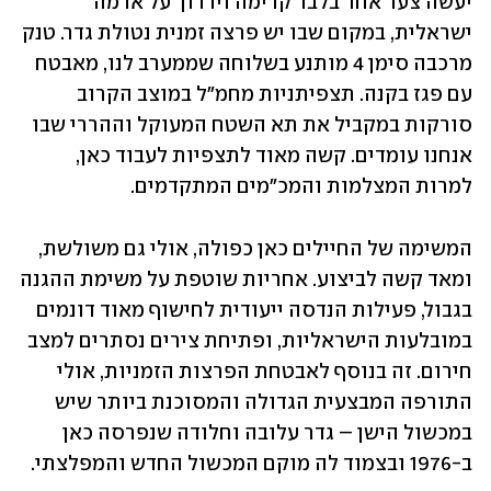
יעשה צעד אחד בלבד קדימה וידרוך על אדמה 
ישראלית, במקום שבו יש פרצה זמנית נטולת גדר. טנק 
מרכבה סימן 4 מותנע בשלוחה שממערב לנו, מאבטח 
עם פגז בקנה. תצפיתניות מחמ"ל במוצב הקרוב 
סורקות במקביל את תא השטח המעוקל וההררי שבו 
אנחנו עומדים. קשה מאוד לתצפיות לעבוד כאן, 
למרות המצלמות והמכ"מים המתקדמים.
המשימה של החיילים כאן כפולה, אולי גם משולשת, 
ומאד קשה לביצוע. אחריות שוטפת על משימת ההגנה 
בגבול, פעילות הנדסה ייעודית לחישוף מאוד דונמים 
במובלעות הישראליות, ופתיחת צירים נסתרים למצב 
חירום. זה בנוסף לאבטחת הפרצות הזמניות, אולי 
התורפה המבצעית הגדולה והמסוכנת ביותר שיש 
במכשול הישן – גדר עלובה וחלודה שנפרסה כאן 
ב-1976 ובצמוד לה מוקם המכשול החדש והמפלצתי.