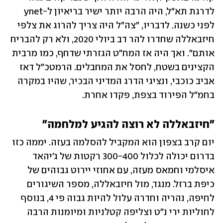
לדרגת תא"ל, היה הרבה יותר ישיר בריאיון ל-ynet 
לפני כשנה. לדבריו, "צה"ל היה צריך להרוג את צלפי 
חיזבאללה שחדרו להר דב ביולי 2020, ולא רק להבריח 
אותם". ואך היה אז המח"ט הגזרתי שדחף, כמו מרבית 
הקצינים בשטח, לחסל את המחבלים. הרמטכ"ל דאז 
אביב כוכבי, ונציגי הדרג המדיני הבכיר, שהיו במקרה 
בחמ"ל הפירוד בצפת, פקדו אחרת. 
"חיזבאללה לא רוצה להגיע למלחמה" 
יום קרב בצפון הוא המקביל להסלמה בעזה. יממה כזו 
בדרום יכולה לכלול 300-400 רקטות של ג'יהאד 
איסלמי וחמאס מעזה, עם אחוזי יירוט גבוהים של 
כיפת ברזל. מנגד, מול חיזבאללה, מספר השיגורים 
לחיפה, נהריה וחדרה עלול להיות גבוה פי 4, בנוסף 
לחוליות ירי נ"ט וצליפה קטלניות ומיומנות הרבה 