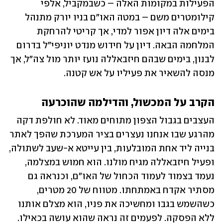
הפעילות במקומות האלה – כשבמקביל, אלפי 
קילומטרים משם – במטה האו"ם בניו יורק מתנהל 
בימים אלה דיון אפור למדי, אך קריטי להרחקת 
המלחמה הבאה. דיון על חידוש מנדט יוניפי"ל בדרום 
לבנון, בימים שבהם חיזבאללה נועז יותר מול צה"ל, אך 
מנסה להשאיר את פעיליו על אש קטנה.
הקרב על המכשול, והדילמה שהוכרעה
העצבים בגבול הצפון מתוחים מאוד. לא חולפת דקה 
מהרגע שבו אנחנו נעצרים בציר המערכת שהפך לאתר 
בנייה ליד אחת המובלעות, בין עייטא א-שעב לשתולה, 
ופעיל חיזבאללה מגיח מולנו. הוא חמוש במצלמה, 
נעמד בצמוד לעמוד הכחול של האו"ם, וכנראה גם 
מסתיר אקדח באמתחתו. מטווח של 20 מטרים, 
כשהשמש בגבו ומחשיכה את פניו, הוא מצלם אותנו 
ללא הפסקה. לפעמים זה נראה שהוא עושה בכאילו.