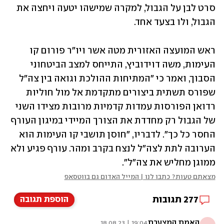
סרט לבן על הגבול, למקרה שמישהו יטעה ויחצה את 
הגבול, ולו בצעד אחד.
ראש המועצה האזורית מטה אשר ויו"ר פורום קו 
העימות, משה דוידוביץ, התייחס למצב הביטחוני 
הסבוך, ואמר כי "המתיחות ההולכת וגואה בין צה"ל 
שפורס תשתית ביצורים מתקדמת אל מול חוליות 
רדואן הפורסות עמדות קדמיות מרובות מצידו השני 
של הגבול רק מחדדת את הצורך המיידי במיגון העורף 
החסר כל כך". לדבריו, "חוסן תושבי קו העימות הוא 
הערובה לתת לצה"ל לנצח בקרב ומהר. עורף פגיע ולא 
ממוגן מחליש את צה"ל".
מצאתם טעות? כתבו לנו | המייל האדום גם בווטסאפ
277
תגובות
הוספת תגובה
האמת המצערת
19:04 | 18.08.23