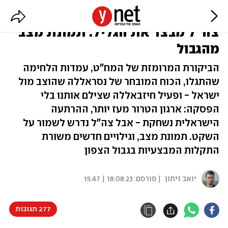
חיזבאללה פורש את כוח רדואן,
צה"ל מבצר את הגליל: תמונת מצב
מהגבול
הביקורת המרומזת של המח"ט, עמדות הלחימה
שהתגלו, הכוח המובחר של נסראללה שהוצב מול
ישראל - ופעיל חיזבאללה שצילם אותנו בלי
הפסקה: ארגון הטרור מעז יותר, ההרתעה
הישראלית נשחקת - אבל צה"ל נדרש לשמור על
השקט. תמונת מצב, וגילויים חדשים משורת
התקלות המבצעיות בגבול הצפון
יואב זיתון
| פורסם:
18.08.23 | 15:47
277 תגובות