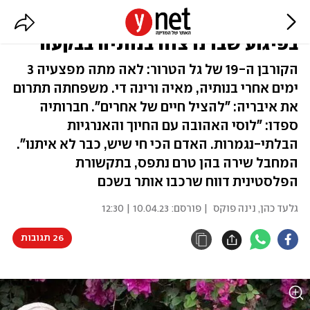
נקבע מותה של לאה די, שנפצעה
בפיגוע שבו נרצחו בנותיה בבקעה
הקורבן ה-19 של גל הטרור: לאה מתה מפצעיה 3
ימים אחרי בנותיה, מאיה ורינה די. משפחתה תתרום
את איבריה: "להציל חיים של אחרים". חברותיה
ספדו: "לוסי האהובה עם החיוך והאנרגיות
הבלתי-נגמרות. האדם הכי חי שיש, כבר לא איתנו".
המחבל שירה בהן טרם נתפס, בתקשורת
הפלסטינית דווח שרכבו אותר בשכם
גלעד כהן
,
נינה פוקס
| פורסם:
10.04.23 | 12:30
26 תגובות