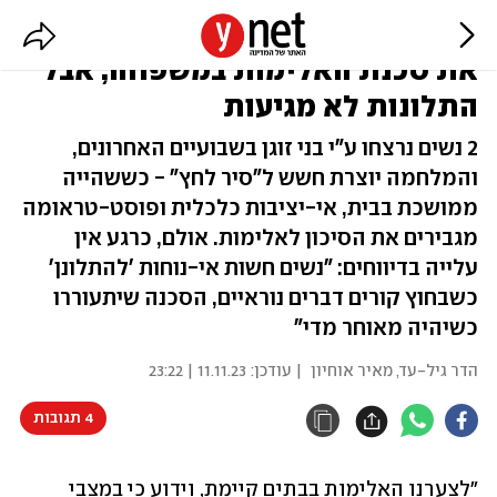
"זה לא הזמן": המלחמה מחריפה
את סכנת האלימות במשפחה, אבל
התלונות לא מגיעות
2 נשים נרצחו ע"י בני זוגן בשבועיים האחרונים,
והמלחמה יוצרת חשש ל"סיר לחץ" - כששהייה
ממושכת בבית, אי-יציבות כלכלית ופוסט-טראומה
מגבירים את הסיכון לאלימות. אולם, כרגע אין
עלייה בדיווחים: "נשים חשות אי-נוחות 'להתלונן'
כשבחוץ קורים דברים נוראיים, הסכנה שיתעוררו
כשיהיה מאוחר מדי"
הדר גיל-עד
,
מאיר אוחיון
| עודכן:
11.11.23 | 23:22
4 תגובות
"לצערנו האלימות בבתים קיימת, וידוע כי במצבי 