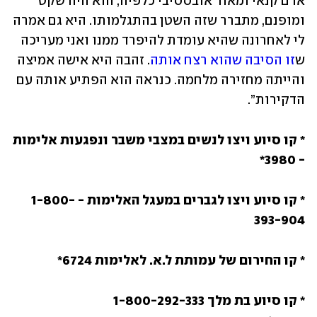
אדם קנאי ומאוד אובססיבי כלפיה, הוא היה שקט 
ומופנם, מתברר שזה השטן בהתגלמותו. היא גם אמרה 
לי לאחרונה שהיא עומדת להיפרד ממנו ואני מעריכה 
ש
זו הסיבה שהוא רצח אותה
. זהבה היא אישה אמיצה 
והייתה מחזירה מלחמה. כנראה הוא הפתיע אותה עם 
הדקירות”.
* קו סיוע ויצו לנשים במצבי משבר ונפגעות אלימות 
- 3980*
* קו סיוע ויצו לגברים במעגל האלימות - 1-800-
393-904
* קו החירום של עמותת ל.א. לאלימות 6724*
* קו סיוע בת מלך 1-800-292-333