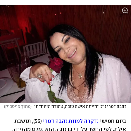
זהבה דמרי ז"ל. "הייתה אישה טובה, טהורה ומיוחדת" 
(
מתוך פייסבוק
)
ביום חמישי 
נדקרה למוות זהבה דמרי
 (56), תושבת 
אילת, לפי החשד על ידי בן זוגה. הוא נמלט מהזירה, 