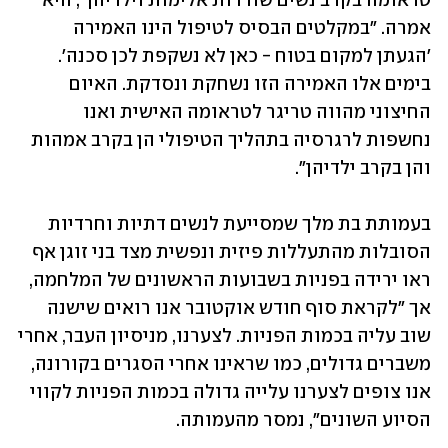
טראומה בקרב נשים שורדות אלימות וילדיהן", היא 
אמרה. "במקלטים הבסיס לטיפול הינו האמירה 
'הגעתן למקום בטוח - כאן לא נשקפת לכן סכנה'. 
בימים אלו האמירה הזו נשחקת ונסדקת. האיום 
החיצוני מהווה טריגר לטראומה האישית ואנו 
נחשפות לרגרסיה בתהליך הטיפולי הן בקרב אמהות 
והן בקרב ילדיהן". 
בעמותת בת מלך שמסייעת לנשים דתיות וחרדיות 
הסובלות מהתעללות פיזית ונפשית מצד בני זוגן אף 
ראו ירידה בפניות בשבועות הראשונים של המלחמה, 
אך "לקראת סוף חודש אוקטובר אנו רואים שישנה 
שוב עליה בכמות הפניות. לצערנו, מניסיון העבר, אחרי 
משברים גדולים, כמו שראינו אחרי הסגרים בקורונה, 
אנו צופים לצערנו עלייה גדולה בכמות הפניות לקווי 
הסיוע השונים", נמסר מהעמותה.  