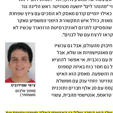
הדולרים שלו הודיע כי מי שישתמש בביטוי "מהנהר לים" יושעה מטוויטר. ראש הליגה נגד 
השמצה ג'ונתן גרינבלט מיהר להחמיא לו, כאילו יומיים קודם מאסק לא הסכים עם ציוץ שפחות 
או יותר ציטט את היטלר. יש עוד שפע דוגמאות, כולל איש התקשורת הימני המשפיע טאקר 
קרלסון, שאמר בשבוע שעבר כי "ליהודים שהפסיקו לתרום לאוניברסיטת הרווארד עכשיו לא 
ראו לרצח עם של לבנים".
זו תקופה קשה מאוד, וטבעי שנשמח לכל חיבוק מהעולם, אבל גם עכשיו 
צריכים להיות גבולות. או שאנחנו מודאגים מאנטישמיות או שלא, אבל 
אין אנטישמיות סלקטיבית, אין אנטישמיות עם כוכבית. אי אפשר להוציא 
את כל הזעם על טרנסג'נדר חסר מושג אבל גם חסר כוח באיזה קמפוס 
ולחבק אנטישמים מבוססים, עתירי עוצמה והשפעה. מאסק הוא האיש 
העשיר בעולם, יש לו 160 מיליון עוקבים בטוויטר וחוזי ענק עם ממשלת 
ציפי שמילוביץ 
ארה"ב. לג'ון הייגי בן ה-83 יש כנסייה בטקסס עם 20 אלף חברים ותוכנית 
מתוך אלבום 
דת טלוויזיונית שמגיעה למיליונים. דונלד טראמפ, אנטישמי מהבית, עשוי 
משפחתי 