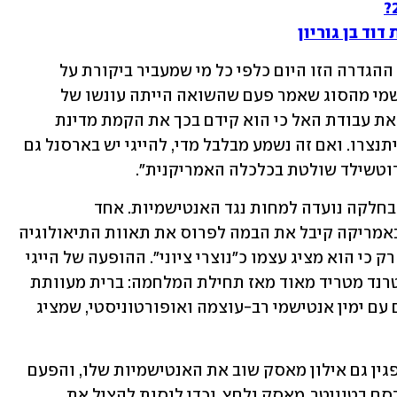
לא "אנטישמי" בדרך הקלילה שבה נזרקת ההגדרה הזו היום כלפי כל מי שמעביר ביקורת על 
ממשלת ישראל. אנטישמי של ממש. אנטישמי מהסוג שאמר פעם שהשואה הייתה עונשו של 
אלוהים נגד יהודים סוררים והיטלר עשה את עבודת האל כי הוא קידם בכך את הקמת מדינת 
ישראל ועוד מעט ישו יחזור וכל היהודים יתנצרו. ואם זה נשמע מבלבל מדי, להייגי יש בארסנל גם 
וטשילד שולטת בכלכלה האמריקנית".
ועדיין, האיש הזה נאם בהפגנה, שלפחות בחלקה נועדה למחות נגד האנטישמיות. אחד 
האנטישמים המשפיעים בנצרות הדתית באמריקה קיבל את הבמה לפרוס את תאוות התיאולוגיה 
האלימה שלו בפני קהל עצום של יהודים, רק כי הוא מציג עצמו כ"נוצרי ציוני". ההופעה של הייגי 
בהפגנה הייתה גול עצמי מפואר, וחלק מטרנד מטריד מאוד מאז תחילת המלחמה: ברית מעוותת 
של הממסד היהודי בארה"ב ושל ישראלים עם ימין אנטישמי רב-עוצמה ואופורטוניסטי, שמציג 
רק כמה ימים אחרי העצרת בוושינגטון הפגין גם אילון מאסק שוב את האנטישמיות שלו, והפעם 
זה כבר גרם לחברות גדולות להפסיק לפרסם בטוויטר. מאסק נלחץ, וכדי לנסות להציל את 