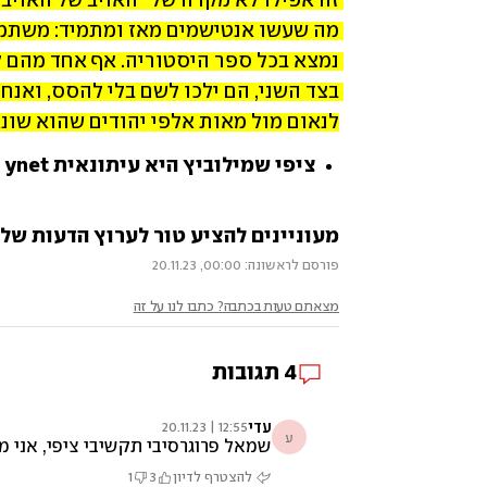
לנאום מול מאות אלפי יהודים שהוא שונא
ציפי שמילוביץ היא עיתונאית ynet ו"ידיעות אחרונות" בארה"ב
מעוניינים להציע טור לערוץ הדעות של ynet? שלחו לנו opinions@ynet.co.il
פורסם לראשונה: 00:00, 20.11.23
מצאתם טעות בכתבה? כתבו לנו על זה
4
תגובות
עדי
12:55 | 20.11.23
ע
שמאל פרוגרסיבי תקשיבי ציפי, אני מעדיף 10 פעמים חיבוק של ״ ימני״ כביכול אנטישמי גם אם הוא אד הוק לכרגע מאשר את השנאה היוקדת שקיימת בשמאל הפרוגרסיבי כבר כעת. את ושכמותך בתקשורת אוהבים לצייר אנשים הגיוניים עם שכל כימין אנטישמי, הם לא. תהפכי כבר דיסקט אוטו אנטישמית אחת, אנשים כמוך הם אלו שעושים נגדנו הפגנות בכל העולם. ניחא הם, אותם אפשר לזהות, האויב ברור. אנשים כמוך הם הבעיה האמי
להצטרף לדיון
3
1