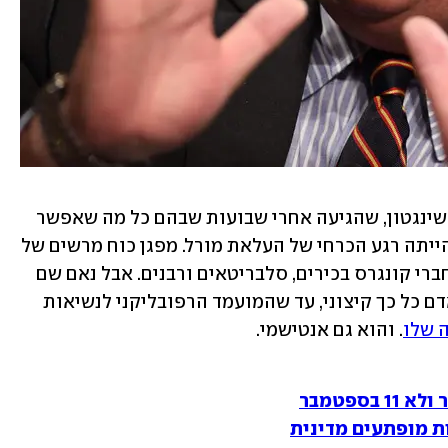
 בשבוע שעבר בוושינגטון, שהגיעה אחרי שבועות שבהם כל מה שאפשר 
היה לראות הן הפגנות פרו-פלסטיניות, הייתה רגע הכרחי של העלאת מורל. מפגן כוח מרשים של 
300 אלף איש, עם שורת נואמים שכללה חברי קונגרס בכירים, סלבריטאים ורבנים. אבל נאם שם 
גם כומר בשם ג'ון הייגי, גזען והומופוב ואדם כל כך קיצוני, עד שהמועמד הרפובליקני לנשיאות 
 שלו
. והוא גם אנטישמי.
ספטמבר
ת מופתעים מדינית