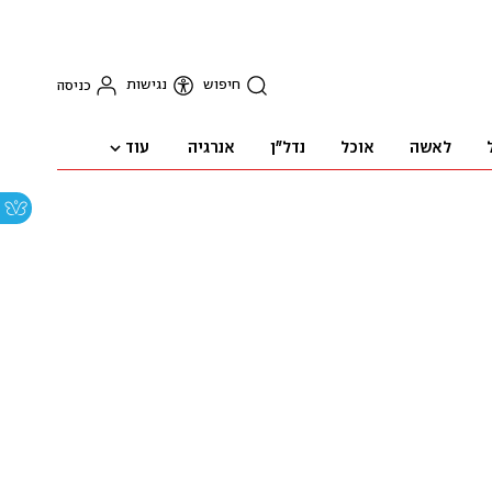
חיפוש
נגישות
כניסה
עוד
לאשה
אוכל
נדל"ן
אנרגיה