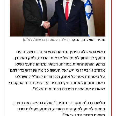
)
(
נתניהו וסאליבן, הבוקר
צילום: עמוס בן גרשום/ לע"מ
ראש הממשלה בנימין נתניהו נפגש היום בירושלים עם
היועץ לביטחון לאומי של ארצות-הברית, ג'ייק סאליבן.
ברקע ההתפתחויות בסוריה, הבהיר נתניהו ליועץ נשיא
ארה"ב ג'ו ביידן כי "ישראל תעשה כל מה שנדרש כדי להגן
על ביטחונה מפני כל איום, ולכן הורה לצה"ל להשתלט
באופן זמני על אזור החיץ בסוריה, עד שיקום כוח אפקטיבי
שיאכוף את הסכם הפרדת הכוחות מ-1974".
מלשכת רה"מ נמסר כי נתניהו "העלה בפגישה את הצורך
החיוני לסייע למיעוטים בסוריה, ולמנוע פעילות טרור
משטח סוריה נגד ישראל".