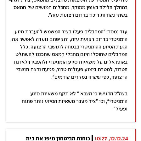
מודיעיני המעיד על הימצאות מחבלים מחמאס, צה"ל תקף
במהלך הלילה באופן ממוקד, מחבלים חמושים של חמאס
בשתי נקודות ריכוז בדרום רצועת עזה".
עוד נמסר: "המחבלים פעלו בציר המשמש להעברת סיוע
הומניטרי בדרום רצועת עזה, ותקיפתם נועדה לאפשר את
הגעת הסיוע ההומניטרי בבטחה לתושבי הרצועה. כלל
המחבלים שחוסלו הינם מחבלי חמאס שתכננו להשתלט
באופן אלים על משאיות סיוע הומניטרי ולהעבירן לארגון
הטרור, למטרת ביצוע פעולות טרור, פגיעה ורצח תושבי
הרצועה, כפי שקרה במקרים קודמים".
בצה"ל הדגישו כי הצבא " לא תקף משאיות סיוע
הומניטרי", וכי "ציר מעבר משאיות הסיוע נותר פתוח
ופעיל".
12.12.24, 10:27
כוחות הביטחון מיפו את בית 