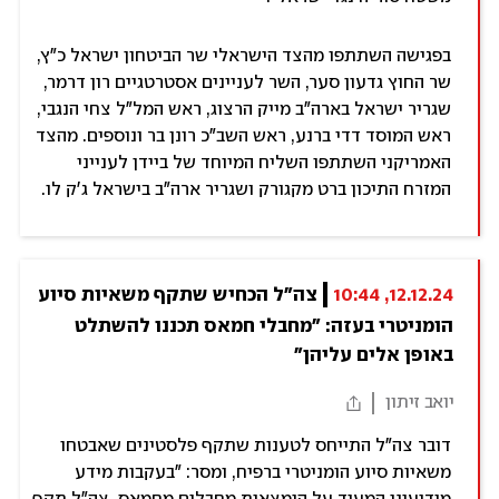
בפגישה השתתפו מהצד הישראלי שר הביטחון ישראל כ"ץ,
שר החוץ גדעון סער, השר לעניינים אסטרטגיים רון דרמר,
שגריר ישראל בארה"ב מייק הרצוג, ראש המל"ל צחי הנגבי,
ראש המוסד דדי ברנע, ראש השב"כ רונן בר ונוספים. מהצד
האמריקני השתתפו השליח המיוחד של ביידן לענייני
המזרח התיכון ברט מקגורק ושגריר ארה"ב בישראל ג'ק לו.
12.12.24, 10:44
צה"ל הכחיש שתקף משאיות סיוע 
הומניטרי בעזה: "מחבלי חמאס תכננו להשתלט 
באופן אלים עליהן"
יואב זיתון
דובר צה"ל התייחס לטענות שתקף פלסטינים שאבטחו
משאיות סיוע הומניטרי ברפיח, ומסר: "בעקבות מידע