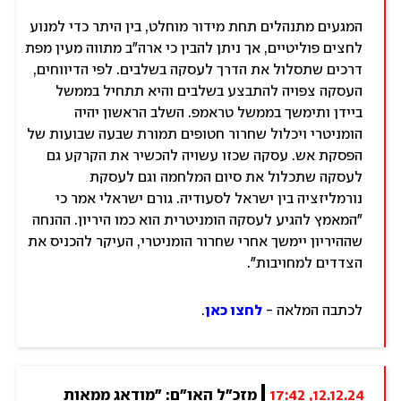
המגעים מתנהלים תחת מידור מוחלט, בין היתר כדי למנוע
לחצים פוליטיים, אך ניתן להבין כי ארה"ב מתווה מעין מפת
דרכים שתסלול את הדרך לעסקה בשלבים. לפי הדיווחים,
העסקה צפויה להתבצע בשלבים והיא תתחיל בממשל
ביידן ותימשך בממשל טראמפ. השלב הראשון יהיה
הומניטרי ויכלול שחרור חטופים תמורת שבעה שבועות של
הפסקת אש. עסקה שכזו עשויה להכשיר את הקרקע גם
לעסקה שתכלול את סיום המלחמה וגם לעסקת
נורמליזציה בין ישראל לסעודיה. גורם ישראלי אמר כי
"המאמץ להגיע לעסקה הומניטרית הוא כמו היריון. ההנחה
שההיריון יימשך אחרי שחרור הומניטרי, העיקר להכניס את
הצדדים למחויבות".
לכתבה המלאה -
לחצו כאן
.
12.12.24, 17:42
מזכ"ל האו"ם: "מודאג ממאות 