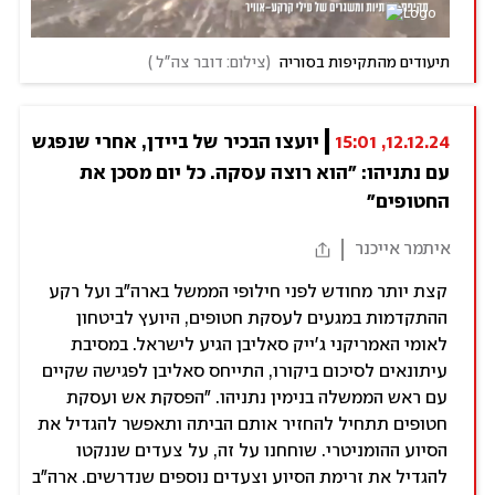
תיעודים מהתקיפות בסוריה

(
צילום: דובר צה"ל 
)
12.12.24, 15:01
יועצו הבכיר של ביידן, אחרי שנפגש 
עם נתניהו: "הוא רוצה עסקה. כל יום מסכן את 
החטופים"
איתמר אייכנר
קצת יותר מחודש לפני חילופי הממשל בארה"ב ועל רקע
ההתקדמות במגעים לעסקת חטופים, היועץ לביטחון
לאומי האמריקני ג'ייק סאליבן הגיע לישראל. במסיבת
עיתונאים לסיכום ביקורו, התייחס סאליבן לפגישה שקיים
עם ראש הממשלה בנימין נתניהו. "הפסקת אש ועסקת
חטופים תתחיל להחזיר אותם הביתה ותאפשר להגדיל את
הסיוע ההומניטרי. שוחחנו על זה, על צעדים שננקטו
להגדיל את זרימת הסיוע וצעדים נוספים שנדרשים. ארה"ב