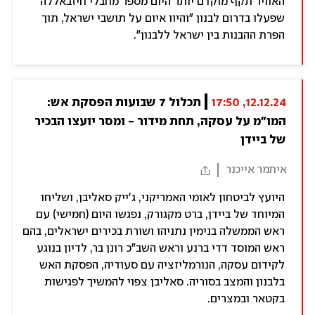
האוויר תקף מוקדם יותר היום מספר מחבלי חיזבאללה
שפעלו בדרום לבנון "והיוו איום על תושבי ישראל, תוך
הפרת ההבנות בין ישראל ללבנון".
12.12.24, 17:50
תכלול 7 שבועות הפסקת אש: 
המו"מ על עסקה, תחת מידור - ומסר יועצו הבכיר 
של ביידן
איתמר אייכנר
היועץ לביטחון לאומי האמריקני, ג'ייק סאליבן, ושליחו
המיוחד של ביידן, ברט מקגורק, נפגשו היום (חמישי) עם
ראש הממשלה בנימין נתניהו ושורת בכירים ישראלים, בהם
ראש המוסד דדי ברנע וראש השב"כ רונן בר, לדיון בנוגע
לקידום עסקה, הנורמליזציה עם סעודיה, הפסקת האש
בלבנון והמצב בסוריה. סאליבן צפוי להמשיך לפגישות
בקטאר ובמצרים.