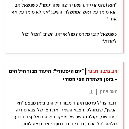
"הוא (נתניהו) יודע שאני רוצה שזה ייגמר". כשנשאל אם
הוא סומך על ראש הממשלה, השיב: "אני לא סומך על אף
אחד".
כשנשאל לגבי מלחמה מול איראן, השיב: "הכול יכול
לקרות".
12.12.24, 13:31
"יום היסטורי": תיעוד מבור חיל הים 
- בזמן השמדת הצי הסורי
יואב זיתון
דובר צה"ל פרסם תיעוד מבור חיל הים בזמן מבצע "חץ
הבשן", שבמהלכו הצבא השמיד את הצי של צבא סוריה
ביום שני, וקולות קשר של מפקד חיל הים אלוף דוד סער
סלמה. "כל הכוח, גם בים וגם בחוף - אני רוצה לומר,