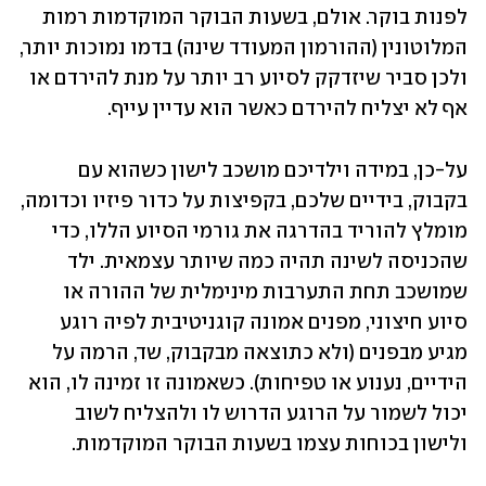
לפנות בוקר. אולם, בשעות הבוקר המוקדמות רמות 
המלוטונין (ההורמון המעודד שינה) בדמו נמוכות יותר, 
ולכן סביר שיזדקק לסיוע רב יותר על מנת להירדם או 
אף לא יצליח להירדם כאשר הוא עדיין עייף. 
על-כן, במידה וילדיכם מושכב לישון כשהוא עם 
בקבוק, בידיים שלכם, בקפיצות על כדור פיזיו וכדומה, 
מומלץ להוריד בהדרגה את גורמי הסיוע הללו, כדי 
שהכניסה לשינה תהיה כמה שיותר עצמאית. ילד 
שמושכב תחת התערבות מינימלית של ההורה או 
סיוע חיצוני, מפנים אמונה קוגניטיבית לפיה רוגע 
מגיע מבפנים (ולא כתוצאה מבקבוק, שד, הרמה על 
הידיים, נענוע או טפיחות). כשאמונה זו זמינה לו, הוא 
יכול לשמור על הרוגע הדרוש לו ולהצליח לשוב 
ולישון בכוחות עצמו בשעות הבוקר המוקדמות.    