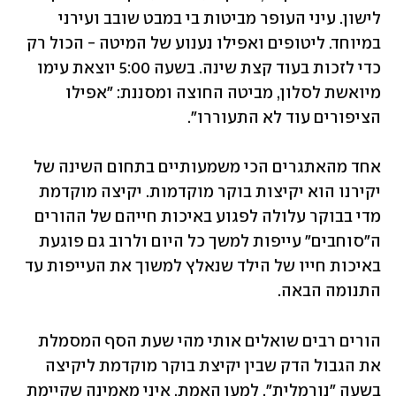
לישון. עיני העופר מביטות בי במבט שובב ועירני 
במיוחד. ליטופים ואפילו נענוע של המיטה - הכול רק 
כדי לזכות בעוד קצת שינה. בשעה 5:00 יוצאת עימו 
מיואשת לסלון, מביטה החוצה ומסננת: "אפילו 
הציפורים עוד לא התעוררו". 
אחד מהאתגרים הכי משמעותיים בתחום השינה של 
יקירנו הוא יקיצות בוקר מוקדמות. יקיצה מוקדמת 
מדי בבוקר עלולה לפגוע באיכות חייהם של ההורים 
ה"סוחבים" עייפות למשך כל היום ולרוב גם פוגעת 
באיכות חייו של הילד שנאלץ למשוך את העייפות עד 
התנומה הבאה. 
הורים רבים שואלים אותי מהי שעת הסף המסמלת 
את הגבול הדק שבין יקיצת בוקר מוקדמת ליקיצה 
בשעה "נורמלית". למען האמת, איני מאמינה שקיימת 