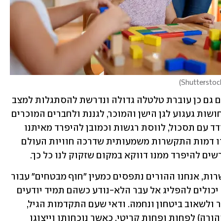
)
לצד כל אלה, המערכת הרגשית של הילדים גם כן עוברת טלטלה גדולה ונדרשת להסתגלות למצב 
החדש. הילד שלכם עלול להתמודד עם תחושות געגוע לגן הישן והמוכר, לגננת ולחברים המוכרים 
תוך שהוא נדרש לדחות סיפוקים, להתמודד עם תסכול, לווסת רגשות וכמובן להיפרד מאיתנו 
בתוך התהליך הזה. אנחנו, שמהווים עבורו דמות התקשרות משמעותית שדרכה חוויות העולם 
שים להיפרד ממנו דווקא במקום שזקוק לנו כל כך.
בתיאוריות רבות, בהן בתיאוריית ההתקשרות, אנחנו ההורים נתפסים כמעין "חוף מבטחים" עבור 
ילדינו, נמל של ביטחון ושלווה שממנו הם יכולים להפליג אל עבר הלא-נודע כשהם תמיד יודעים 
שאנחנו נהיה שם עבורם אם יצטרכו לחזור ולשאוב ביטחון ונחמה. ודאי שעם התקדמות הגיל, 
הופך הנמל הפיזי (הנוכחות הפיזית של ההורה) לפחות ופחות קריטי, כאשר נוכחותו וייצוגו 