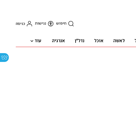
חיפוש
נגישות
כניסה
עוד
לאשה
אוכל
נדל"ן
אנרגיה