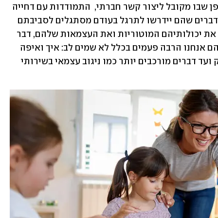
לכך נוסיף את החברים החדשים, את האופן שבו מקובל ליצור קשר חברתי,  התמודדות עם דחייה 
ויכולות משחק ושיתוף - שהם רק מעט הדברים שהם יידרשו לתרגל בעודם מסתגלים לסביבתם 
החדשה. לצד זאת, ילדיכם יידרשו לשכלל את יכולותיהם המוטוריות ואת העצמאות שלהם, דבר 
שבא לידי ביטוי בדברים הכי קטנים שאליהם אנחנו הרבה פעמים בכלל לא שמים לב: איך ואיפה 
תולים את התיק, היכן מניחים את הבקבוק ועד דברים מורכבים יותר כמו ניגוב עצמאי בשירותי 