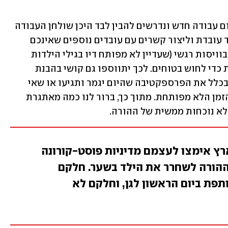
כעת, דמיינו רגע שאתם מגיעים לתוך מקום עבודה חדש ונדרשים להבין לבד היכן שולחן העבודה 
שלכם, להבין לבד היכן עמדת הקפה וכיצד עובדת וליצור קשרים עם עובדים נוספים שאינכם 
מכירים. כעת תוסיפו לכך קשיים טבעיים בוויסות רגשי (שעדיין לא מפותח דיו בגילי הילדות 
הצעירה), וצורך ממשי בדמות ההתקשרות כדי לחוש בטוחים. לכך יתווספו גם קושי בהבנת 
סופיות המצב, כשמרבית הילדים חסרים בכלל את הפרספקטיבה שהיום יגמר ותגיעו או שאי 
פעם ירגישו אחרת מעכשיו ואת תפיסת הזמן הלא מפותחת. מתוך כך, ברור לנו כמה מאתגרת 
א נוכחות ממשית של ההורה.
ארץ אימצו לעצמם מדיניות פוסט-קורונה
ההורה לשחרר את הילד בשער. חלקם
ת ביום הראשון לגן, וחלקם לא