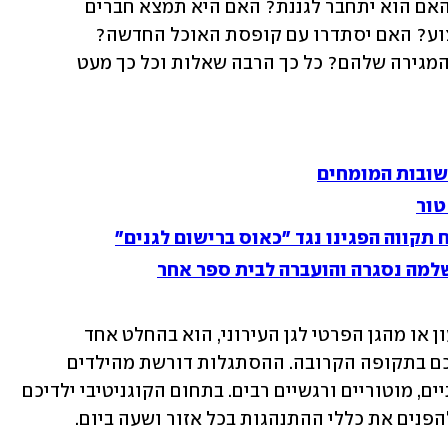
וכל השאלות המטרידות מציפות אתכם: האם הוא יתחבר לגננת? האם היא תמצא חברים 
חדשים? מה הם יעשו כשיחטפו להם צעצוע? האם יסתדרו עם קופסת האוכל החדשה? 
ובשירותי הגן החדשים? איך יזכרו איפה המגירה שלהם? כל כך הרבה שאלות וכל כך מעט 
שובות המומחים
טור
 תקווה הפגינו נגד "כאוס ברישום לגנים"
שלמה נסגרה והועברה לבית ספר אחר
הסתגלות לגן חדש ובעיקר המעבר מהמעון או מהגן הפרטי לגן העירוני, הוא בהחלט אחד 
האירועים המשמעותיים שיעברו על ילדיכם בתקופה הקרובה. ההסתגלות דורשת מהילדים 
להתמודד עם אתגרים קוגניטיביים, חברתיים, מוטוריים ורגשיים רבים. בתחום הקוגניטיבי ילדיכם 
הפנים את כללי ההתנהגות בכל אזור ושעה ביום. 