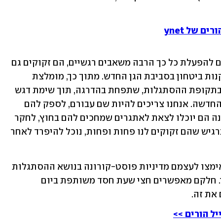
ם של ynet
עם זאת, אין ספק שמצב שבו הילד נדרשים להפעלת כל כך הרבה משאבים רגשיים, הם זקוקים גם 
לנוכחותנו הפיזית כדי לווסת, לנחם ולהקנות ביטחון בסביבת הגן החדש. מתוך כך, מומלצת 
שהייה משותפת של ההורה בסביבת הגן בתקופת ההסתגלות, שתפחת בהדרגה, תוך שימת דגש 
על תחושת הביטחון של הילדים בסביבה החדשה. אנחנו צריכים להיות שם עבורם, לספק להם 
תמיכה שקטה ונקודת עגינה רגשית שממנה הם יוכלו לצאת לאתגרים שמחכים להם בחוץ, לחקר 
וליצירת קשרים חדשים. בהדרגה, כאשר נרגיש שהם זקוקים לנו פחות ופחות, נוכל להיפרד לאחר 
לצערי, גנים עירוניים רבים ברחבי הארץ אימצו לעצמם מדיניות פוסט-קורונה בנושא ההסתגלות 
ודורשים מההורה לשחרר את הילד בשער. חלקם מאפשרים חצי שעת חסד משותפת ביום 
את זה. 
ל הורים >>