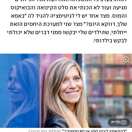
מגיעה ועוד לא הכנתי את סלט הקינואה והבואיקוס 
והמוס. מצד אחד יש לי לגיטימציה להגיד לה "באמא 
שלך, דווקא היום?" מצד שני למערכת היחסים הזאת 
ייחלתי, שהילדים שלי יבקשו ממני דברים שלא יכולתי 
לבקש בילדותי. 
גלריה
"להתאמץ לציון 100 או 80 מספיק?"
(
צילום: רמי זרנגר
)