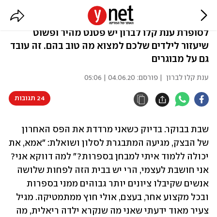
70 במבחן זה טוב או רע?
לסופרת ענת קלו לברון יש פטנט מהיר ופשוט
שיעזור לילדים שלכם למצוא מה טוב בהם. זה עובד
גם על מבוגרים
ענת קלו לברון
| פורסם:
04.06.20 | 05:06
24 תגובות
שבת בבוקר. בדיוק כשאני מרדדת את הפס האחרון 
של הבצק, מגיעה המתבגרת לסלון ושואלת: "אמא, את 
יכולה ללמוד איתי למבחן בספרות?" למה דווקא אני? 
אני חושבת לעצמי, הרי יש בבית הזה לפחות שלושה 
אנשים שקיבלו ציונים יותר גבוהים ממני בספרות 
ובכל מקצוע אחר, בעצם, אולי חוץ ממתמטיקה. מגיל 
צעיר מאוד ידעתי שאני מה שנקרא ילדה ריאלית, מה 