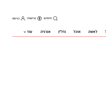
חיפוש
נגישות
כניסה
עוד
לאשה
אוכל
נדל"ן
אנרגיה