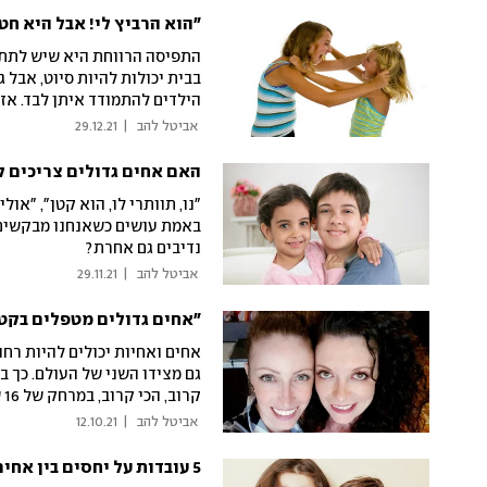
"הוא הרביץ לי! אבל היא חט
התפיסה הרווחת היא שיש לתת ל
בבית יכולות להיות סיוט, אבל 
הילדים להתמודד איתן לבד. אז
 אביטל להב 
|
29.12.21
האם אחים גדולים צריכים ל
"נו, תוותרי לו, הוא קטן", "או
באמת עושים כשאנחנו מבקשים מ
נדיבים גם אחרת?
 אביטל להב 
|
29.11.21
"אחים גדולים מטפלים בקטני
אחים ואחיות יכולים להיות רחוק
גם מצידו השני של העולם. כך 
קרוב, הכי קרוב, במרחק של 16 שעות טיסה, ועל מה בכל זאת כועסים?
 אביטל להב 
|
12.10.21
5 עובדות על יחסים בין אחים ואחיות