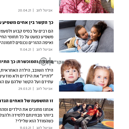
 אביטל להב 
|
20.04.21
כך הקשר בין אחים משפיע ע
הם רבים על בסיס קבוע ולפעמי
משפיע כמעט על כל תחומי החיים
ואיפה ההורים נכנסים לתמונה?
להזדמנויות
 אביטל להב 
|
11.04.21
החכמה והמוכשרת: כך התיו
הילד השובב, הילדה האחראית, 
"לתייג" את הילדים ולא מודעי
עתידם ועל הקשר שלהם עם האח
 אביטל להב 
|
29.03.21
זו ההשפעה של האחים הגדול
אנחנו מחנכים את הילדים ומהו
ביותר מבחינתם ללמידה ולהצלח
כשהמודל הוא שלילי?
 אביטל להב 
|
11.03.21