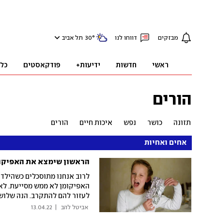
מבזקים
דווחו לנו
°
30
תל אביב
ראשי
חדשות
ידיעות+
פודקאסטים
כל
הורים
תזונה
כושר
נפש
איכות חיים
הורים
אחים ואחיות
הראשון שימצא את האפיקומ
לרוב אנחנו מתוסכלים כשהילד
האפיקומן לא ממש מסייעת. לא
לעזור להם להתקרב. הנה שלוש
 אביטל להב 
|
13.04.22