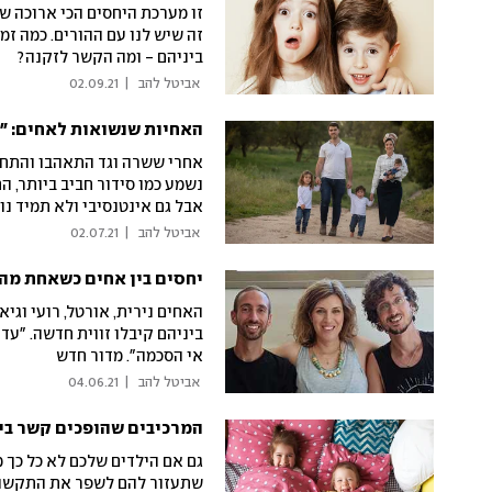
זו מערכת היחסים הכי ארוכה ש
זה שיש לנו עם ההורים. כמה זמ
ביניהם - ומה הקשר לזקנה?
 אביטל להב 
|
02.09.21
האחיות שנשואות לאחים: "ז
אחרי ששרה וגד התאהבו והתחתנ
נשמע כמו סידור חביב ביותר, ה
אבל גם אינטנסיבי ולא תמיד נו
 אביטל להב 
|
02.07.21
יחסים בין אחים כשאחת מה
האחים נירית, אורטל, רועי וגי
ביניהם קיבלו זווית חדשה. "עד
אי הסכמה". מדור חדש
 אביטל להב 
|
04.06.21
המרכיבים שהופכים קשר בין
גם אם הילדים שלכם לא כל כך
שתעזור להם לשפר את התקשור