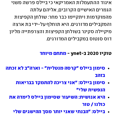
איגוד ההתעמלות האמריקאי כי ביילס פרשה משני 
הגמרים האישיים הקרובים, אליהם עלתה 
מהמוקדמות ויתקיימו כבר מחר: שולחן הקפיצות 
והמקבילים מדורגים. היא תוחלף על-ידי בת ארצה 
מיקיילה סקינר בשולחן הקפיצות והצרפתייה מליון 
דוס סנטוס במקבילים המדורגים.
טוקיו 2020 ב-ynet - 
מתחם מיוחד
סימון ביילס "קרסה מנטלית" - וארה"ב לא זכתה 
בזהב
סימון ביילס: "אני צריכה להתמקד בבריאות 
הנפשית שלי"
היא אנושית: השיעור שסימון ביילס לימדה את 
כולנו / טור
ביילס: "הבנתי שאני יותר מסך ההישגים שלי 