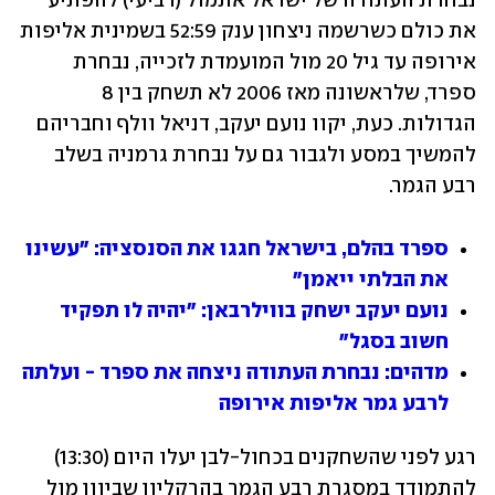
נבחרת העתודה של ישראל אתמול (רביעי) להפתיע 
את כולם כשרשמה ניצחון ענק 52:59 בשמינית אליפות 
אירופה עד גיל 20 מול המועמדת לזכייה, נבחרת 
ספרד, שלראשונה מאז 2006 לא תשחק בין 8 
הגדולות. כעת, יקוו נועם יעקב, דניאל וולף וחבריהם 
להמשיך במסע ולגבור גם על נבחרת גרמניה בשלב 
רבע הגמר.
ספרד בהלם, בישראל חגגו את הסנסציה: "עשינו 
את הבלתי ייאמן"
נועם יעקב ישחק בווילרבאן: "יהיה לו תפקיד 
חשוב בסגל"
מדהים: נבחרת העתודה ניצחה את ספרד - ועלתה 
לרבע גמר אליפות אירופה
רגע לפני שהשחקנים בכחול-לבן יעלו היום (13:30) 
להתמודד במסגרת רבע הגמר בהרקליון שביוון מול 