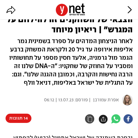
מאמן נבחרת העתודה: "השירות
הצבאי של השחקנים זה להילחם על
המגרש" | ריאיון מיוחד
לאחר הניצחון המדהים על ספרד בשמינית גמר
אליפות אירופה עד גיל 20 ולקראת המשחק ברבע
הגמר מול גרמניה, אלעד חסין מספר על תחושותיו
ומסביר על החוזק של שחקניו: "ה-DNA שלנו זה
הרבה נחישות והקרבה, וכמובן ההגנה שלנו". וגם:
על התגלית של ישראל באליפות, דניאל וולף
אפרת עמורבן
| פורסם:
13.07.23 | 06:12
14 תגובות