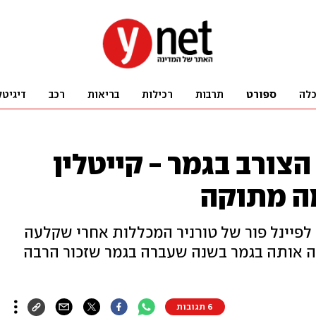
לה
ספורט
תרבות
רכילות
בריאות
רכב
דיגיטל
צורב בגמר - קייטלין
ה מתוקה
לפיינל פור של טורניר המכללות אחרי שקלעה
ב-87:94 על LSU, שניצחה אותה בגמר בשנה שעברה בגמר שזכור הרבה
6 תגובות