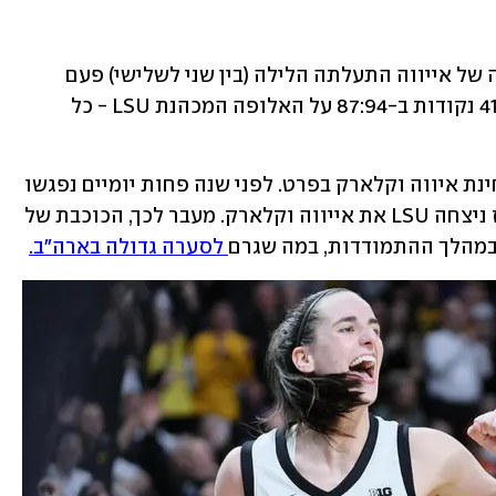
קייטלין קלארק לא עוצרת. הכוכב הגדולה של אייווה התעלתה הלילה (בין שני לשלישי) פעם 
נוספת עם הצגה בלתי נשכחת, כשקלעה 41 נקודות ב-87:94 על האלופה המכהנת LSU - כל 
למשחק הזה הייתה חשיבות מיוחדת מבחינת איווה וקלארק בפרט. לפני שנה פחות יומיים נפגשו 
שתי המכללות בגמר טורניר המכללות, אז ניצחה LSU את אייווה וקלארק. מעבר לכך, הכוכבת של 
 במהלך ההתמודדות, במה שגרם
 לסערה גדולה בארה"ב.