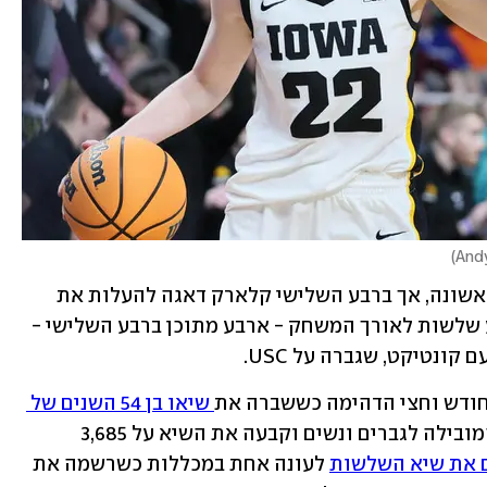
)
And
המשחק היה צמוד לכל אורך המחצית הראשונה, אך ברבע השלישי קלארק דאגה להעלות את 
אייווה ליתרון דו ספרתי. היא קלעה תשע שלשות לאורך המשחק - ארבע מתוכן ברבע השלישי - 
ונטיקט, שגברה על USC.
חודש וחצי הדהימה כששברה את
 שיאו בן 54 השנים של 
 והפכה גם לקלעית המובילה לגברים ונשים וקבעה את השיא על 3,685 
 את שיא השלשות
 לעונה אחת במכללות כשרשמה את 