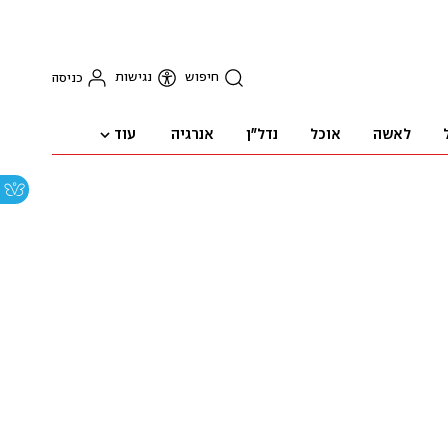
חיפוש
נגישות
כניסה
עוד
לאשה
אוכל
נדל"ן
אנרגיה