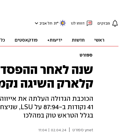
מבזקים
דווחו לנו
°
31
תל אביב
ראשי
חדשות
ידיעות+
פודקאסטים
כלכ
ספורט
שנה לאחר ההפסד ה
קלארק השיגה נקמ
הכוכבת הגדולה העלתה את אייווה 
41 נקודות 
בגלל הטראש טוק במהלכו
|
ynet ספורט
02.04.24 | 11:04