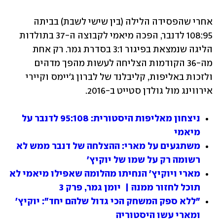
אחרי שהפסידה הלילה (בין שישי לשבת) בביתה 
108:95 לדנבר, הפכה מיאמי לקבוצה ה-37 בתולדות 
הליגה שנמצאת בפיגור 3:1 בסדרת גמר. רק אחת 
מה-36 הקודמות הצליחה לעשות מהפך מדהים 
ולזכות באליפות, קליבלנד של לברון ג'יימס וקיירי 
אירווינג מול גולדן סטייט ב-2016.
ניצחון מאליפות היסטורית: 95:108 לדנבר על 
מיאמי 
משתגעים על מארי: ההצלחה של דנבר ממש לא 
רשומה רק על שמו של יוקיץ'
מארי ויוקיץ' הנחיתו מהלומה שאפילו מיאמי לא 
תוכל לחזור ממנה |  יומן גמר, פרק 3
"ללא ספק המשחק הכי גדול שלהם יחד": יוקיץ' 
ומארי עשו היסטוריה