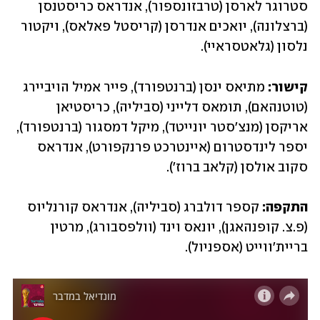
סטרוגר לארסן (טרבזונספור), אנדראס כריסטנסן 
(ברצלונה), יואכים אנדרסן (קריסטל פאלאס), ויקטור 
נלסון (גלאטסראיי).
קישור:
 מתיאס ינסן (ברנטפורד), פייר אמיל הויביירג 
(טוטנהאם), תומאס דלייני (סביליה), כריסטיאן 
אריקסן (מנצ'סטר יונייטד), מיקל דמסגור (ברנטפורד), 
יספר לינדסטרום (איינטרכט פרנקפורט), אנדראס 
סקוב אולסן (קלאב ברוז').
התקפה:
 קספר דולברג (סביליה), אנדראס קורנליוס 
(פ.צ. קופנהאגן), יונאס וינד (וולפסבורג), מרטין 
בריית'ווייט (אספניול).