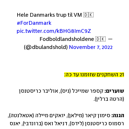
Hele Danmarks trup til VM 🇩🇰
#ForDanmark
pic.twitter.com/kBHG8ImC9Z
— Fodboldlandsholdene 🇩🇰 
(@dbulandshold) 
November 7, 2022
21 השחקנים שזומנו עד כה:
שוערים:
 קספר שמייכל (ניס), אוליבר כריסטנסן 
(הרטה ברלין).
הגנה:
 סימון קיאר (מילאן), יואקים מיילה (אטאלנטה), 
רסמוס כריסטנסן (לידס), דניאל ואס (ברונדבי), יאנס 