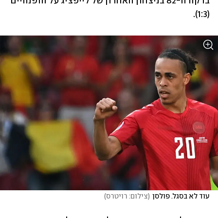
בדקה ה-82 בניצחון האחרון של לייפציג על הופנהיים 
(1:3). 
עוד לא בסגל. פולסן
(
צילום: רויטרס
)