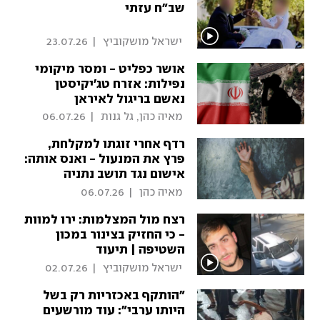
שב"ח עזתי
 ישראל מושקוביץ 
|
23.07.26
אושר כפליט - ומסר מיקומי
נפילות: אזרח טג'יקיסטן
נאשם בריגול לאיראן
 מאיה כהן, גל גנות 
|
06.07.26
רדף אחרי זוגתו למקלחת,
פרץ את המנעול - ואנס אותה:
אישום נגד תושב נתניה
 מאיה כהן 
|
06.07.26
רצח מול המצלמות: ירו למוות
- כי החזיק בצינור במכון
השטיפה | תיעוד
 ישראל מושקוביץ 
|
02.07.26
"הותקף באכזריות רק בשל
היותו ערבי": עוד מורשעים