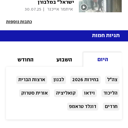
ישראל" במלבורן
 איתמר אייכנר 
|
30.07.25
כתבות נוספות
תגיות חמות
היום
השבוע
החודש
צה"ל
בחירות 2026
לבנון
ארצות הברית
הליכוד
וידאו
קואליציה
אורית סטרוק
חרדים
דונלד טראמפ