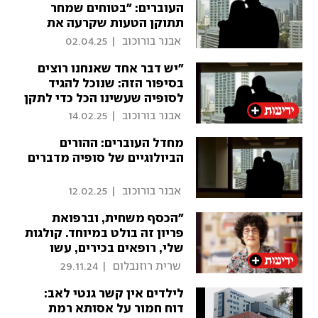
העוברים: "בטוחים שמחר
תתוקן הטעות שקרעה את
סופיה מאיתנו"
 אבנר בורוכוב 
|
02.04.25
"יש דבר אחד שאנחנו רוצים
בסיפור הזה: שנוכל להגיד
לסופיה שעשינו הכל כדי לתקן
את הטעות"
 אבנר בורוכוב 
|
14.02.25
מחדל העוברים: ההורים
הביולוגיים של סופיה מדברים
 אבנר בורוכוב 
|
12.02.25
"הכסף משחית, וברפואת
פריון זה בולט במיוחד. קולגות
שלי, רופאים בכירים, עשו
דברים פליליים עד כדי סיכון
 שרית רוזנבלום 
|
29.11.24
מטופלים"
לילדים אין קשר גנטי לאב:
דוח חמור על אסותא רמת