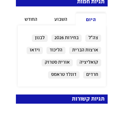
תגיות חמות
השבוע
החודש
היום
צה"ל
בחירות 2026
לבנון
ארצות הברית
הליכוד
וידאו
קואליציה
אורית סטרוק
חרדים
דונלד טראמפ
תגיות קשורות