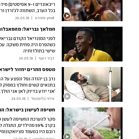
בכל הערב, השתווה לג'ורדן ו
כבר ברבע הראשון. המפגש המכ
 ynet ספורט 
|
26.05.18
המלאך גבריאל: מהפאבלות 
לפני המונדיאל הקודם גבריאל 
שישי בתולדותיה
 דביר רשף 
|
24.05.18
מטפס ההרים יחזור לישראל
בתנאים קשים וחולץ במסוק לב
'אני יודע בדיוק לאן אני הולך
 איתי בלומנטל 
|
24.05.18
חשיפה לעישון בישראל: הנ
סקר להערכת החשיפה לעשן טב
בקרב 59% מהילדים, ה
רובם היו במעמד סציואקונומי 