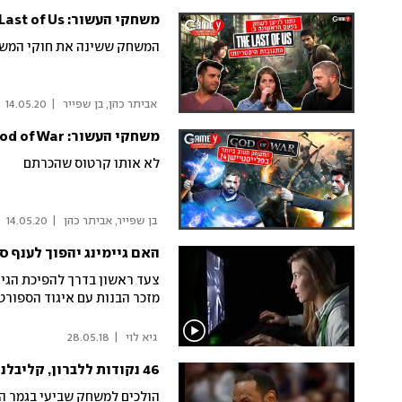
משחקי העשור: The Last of Us לפלייסטיישן 4
המשחק ששינה את חוקי המש
 אביתר כהן, בן שפייר 
|
14.05.20
משחקי העשור: God of War לפלייסטיישן 4
לא אותו קרטוס שהכרתם
 בן שפייר, אביתר כהן 
|
14.05.20
האם גיימינג יהפוך לענף 
צעד ראשון בדרך להפיכת הגיי
מזכר הבנות עם איגוד הספור
 גיא לוי 
|
28.05.18
46 נקודות ללברון, קליבלנד השוותה ל-3:3 מול בוסטון