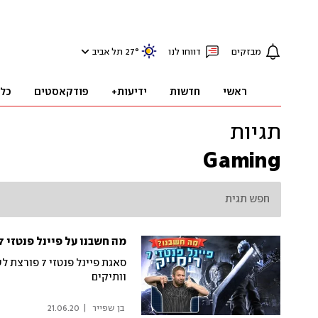
מבזקים
דווחו לנו
°
27
תל אביב
ראשי
חדשות
ידיעות+
פודקאסטים
כל
תגיות
Gaming
מה חשבנו על פיינל פנטזי 7 רימייק?
סאגת פיינל פ
וותיקים
 בן שפייר 
|
21.06.20