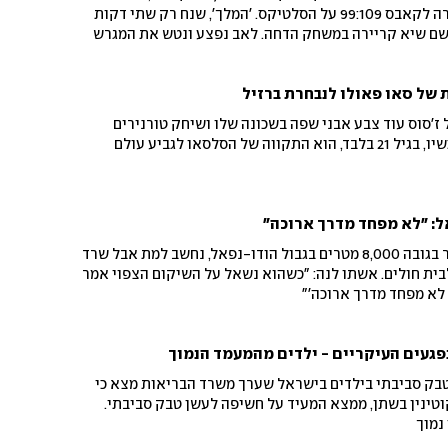
ריבאונדים ו-9 אסיסטים) סידרה לקאבס 99:109 על הסלטיקס. 'המלך', שנח רק שתי דקות
רשם שיא קריירה במשחק הדחה. לאב נפצע ונטש את המגרש
ריע: בלילה שבין ראשון לשני בבוסטון
של סאו פאולו לנבחרת ברזיל
ז'סוס עוד צבע אבני שפה בשכונה שלו ושיחק טורנירים
כשהפרס היה פחית משקה. עכשיו, בגיל 21 בלבד, הוא התקווה של הסלסאו לגביע עולם
: "לא מפחד מדרך ארוכה"
נדב בן יהודה נפל ונפצע על הר בגובה 8,000 מטרים בגבול הודו-נפאל, נחשב למת אבל שרד
ית חולים. אשתו לנה: "כשהוא נשאל על השיקום הצפוי אמר
. לא מפחד מדרך ארוכה'"
פגעים העיקריים - ילדים מהמעמד הנמוך
ק סביבתי בילדים בישראל שערך משרד הבריאות מצא כי
תגלה קוטינין בשתן, ממצא המעיד על חשיפה לעשן טבק סביבתי.
נמוך