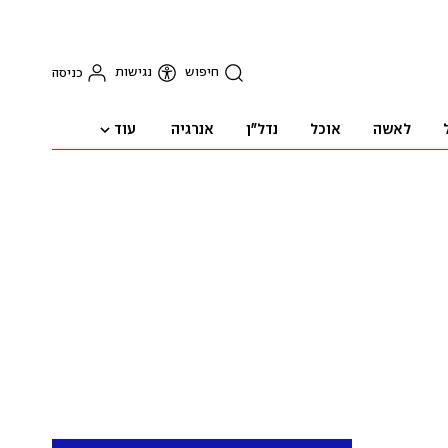
חיפוש
נגישות
כניסה
עוד
לאשה
אוכל
נדל"ן
אנרגיה