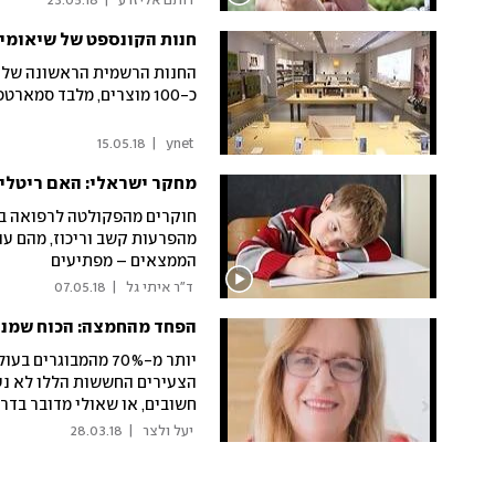
 רותם אליזרע 
|
23.05.18
חנות הקונספט של שיאומי 
החנות הרשמית הראשונה של שי
כ-100 מוצרים, מלבד סמארטפונים
15.05.18
|
 ynet 
מחקר ישראלי: האם ריטלין
חוקרים מהפקולטה לרפואה בי
הממצאים – מפתיעים
 ד"ר איתי גל 
|
07.05.18
הפחד מהחמצה: הכוח שמני
יותר מ-70% מהמבוגר
הצעירים החששות הללו לא נעל
חשובים, או שאולי מדובר בדרך
התופעה
 יעל ולצר 
|
28.03.18