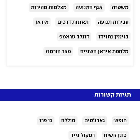
משטרה
אגף התנועה
מצלמות מהירות
עבירות תנועה
תאונות דרכים
איראן
בנימין נתניהו
דונלד טראמפ
מלחמת איראן השנייה
מצר הורמוז
תגיות קשורות
חופש
גאדג'טים
סוללה
גו פרו
כונן קשיח
רמקול נייד