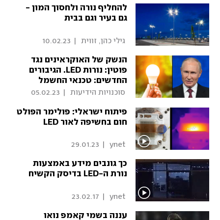
להחליף נורה ולחסוך המון -
גם בעיר וגם בבית
 גילי כהן, זווית 
|
10.02.23
הנשק של האוקראינים נגד
פוטין: נורות LED. הגיבורים
החדשים: טכנאי החשמל
 סוכנויות הידיעות 
|
05.02.23
פיתוח ישראלי: פולימר הפולט
חום בחשיפה לאור LED
29.01.23
|
 ynet 
כך גונבים מידע באמצעות
נורת ה-LED בדיסק הקשיח
23.02.17
|
 ynet 
עננה בשמי קאמפ נואו