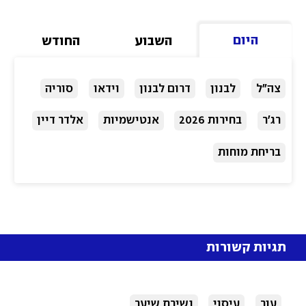
היום
השבוע
החודש
צה"ל
לבנון
דרום לבנון
וידאו
סוריה
רג'ר
בחירות 2026
אנטישמיות
אלדר דיין
בריחת מוחות
תגיות קשורות
עור
עיסוי
נשירת שיער