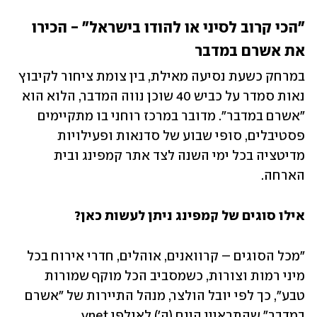
"הכי קרוב לסיני או להודו בישראל" - הכירו 
את אשרם במדבר
במרחק כשעת נסיעה מאילת, בין צומת ציחור לקיבוץ 
נאות סמדר על כביש 40 שוכן נווה המדבר, הלוא הוא 
"אשרם במדבר". מדובר במרכז רוחני בו מתקיימים 
פסטיבלים, סופי שבוע של סדנאות ופעילויות 
מדיטציה בכל ימי השנה לצד אתר קמפינג ובית 
הארחה.
אילו סוגים של קמפינג ניתן לעשות כאן?
"מכל הסוגים – קרוואנים, אוהלים, חדרי אירוח בכל 
מיני רמות וצורות, כשמסביב הכל מוקף שמורות 
טבע", כך לפי יובל הולצר, מנהל התיירות של "אשרם 
במדבר" שהתראיין היום (ה') לאולפן ynet.