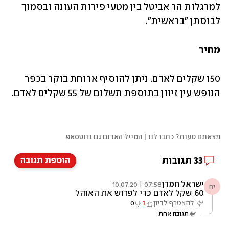
למרגלות הר אביטל בין מטעי פירות העונה ובסמוך 
לבוסתן "בראשית". 
מחיר
150 שקלים לאדם. ניתן להוסיף ארוחת בוקר בכפר 
הנופש עין זיוון בתוספת תשלום של 55 שקלים לאדם.
מצאתם טעות? כתבו לנו | המייל האדום גם בווטסאפ
33
תגובות
הוספת תגובה
ישראל חמדן
07:58 | 10.07.20
יח
60 שקל לאדם כדי לפרוש את האוהל
שלך?!?!?!??! אני לא יודע אם מי שגובה את
להצטרף לדיון
3
0
הסכומים האלה יותר מטומטם או פושע. שוד לאור
תגובה אחת
יום. 60 שקל לאדם!!! על חתיכת מדבר! עם ברז!