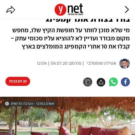
"זה הכי קרוב לסיני או להודו": אי
בודד בצורת אתר קמפינג
מי שלא מוכן לוותר על חופשת הקיץ שלו, מחפש
מקום מבודד ועדיין לא להוציא עליו סכומי עתק -
קבלו את 10 אתרי הקמפינג המומלצים בארץ
אטילה שומפלבי
| פורסם:
09.07.20 | 12:09
33 תגובות