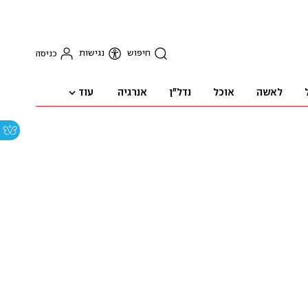
חיפוש
נגישות
כניסה
עוד
לאשה
אוכל
נדל"ן
אנרגיה