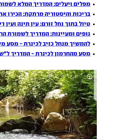
מפלים ויעלים: המדריך המלא לשמורת
בריכות והיסטוריה מרתקת: הכירו את
טיול בתוך נחל זורם: עין תינה ועין ד
נופים ומעיינות: המדריך לשמורת הר 
להמשיך מנחל כזיב לכינרת - מסע מי
מסע מהחרמון לכינרת - המדריך ל"שב