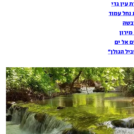
 עין גדי
 נחל עמוד
יבשה
מירון
ם אל ים
יל הגולן"