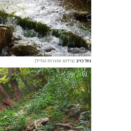
גלריה
נחל כזיב
(
צילום: אוצרות הגליל
)