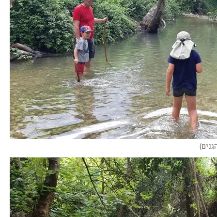
גנים
)