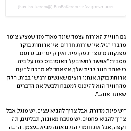
פוסט משותף על ידי ‏‎BusBaKerem‎‏ (@‏‎bus_ba_kerem‎‏)
גם חוויית האירוח עצמה שונה מאוד מזו שמציע צימר 
מדברי רגיל. אין שירות חדרים, אין ארוחות בוקר 
מפנקות מתוצרת מקומית ואין קייטרינג. גרוסמן 
מסביר: "אפשר לחשוב על האוטובוס כמו על בית. 
כשאתה חוזר לבית שלך, אף אחד לא מחכה לך עם 
ארוחת בוקר. אנחנו רוצים שאנשים ירגישו בבית. חלק 
מהחוויה הוא להיכנס למטבח ולבשל את הדברים 
שאתה אוהב".
"יש פינת מדורה, אבל צריך להביא עצים. יש מנגל, אבל 
צריך להביא פחמים. יש מטבח מאובזר, תבלינים, תה 
וקפה, אבל את חומרי הגלם אתה מביא בעצמך. הרבה 