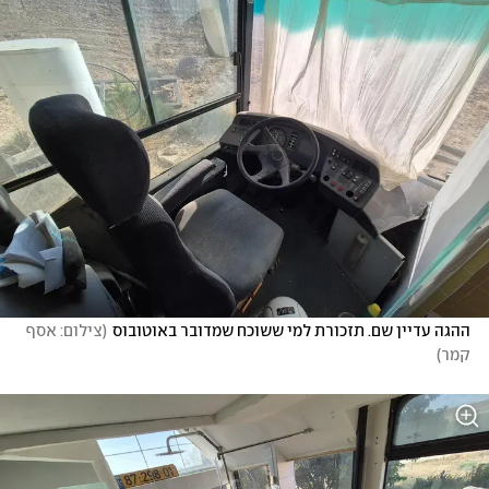
ההגה עדיין שם. תזכורת למי ששוכח שמדובר באוטובוס
(
צילום: אסף 
קמר
)