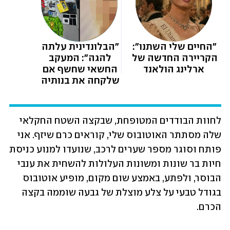
"החיים שלי השתנו": 
"הבלונדינית עלתה 
הקריירה החדשה של 
להגה": המעקב 
ארלינג הולאנד
החשאי שחשף אם 
שלקחה את בנותיה 
למכור סמים | תיעודים 
בלעדיים
לחוות הבודדים המטופחת, שבקצה השטח החקלאי 
שלה מסתתר האוטובוס שלי, קוראים כרם שיזף. אני 
פותח וסוגר מספר שערים לרכב, שנועדו למנוע כניסת 
חיות בר שונות ומשונות העלולות להשחית את ענבי 
הבוסר, ולפתע, באמצע שום מקום, מופיע אוטובוס 
בגודל טבעי על צלע מוצלת של גבעה שוממה בקצה 
הכרם.