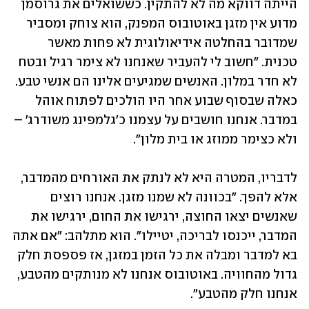
הייתה דווקא מה לא להתקין. כששואלים את גרוסמן 
מדוע אין מזגן באוטובוס המפנק, הוא צוחק ומסביר 
שמדובר בהחלטה אידיאולוגית לא פחות מאשר 
טכנית. "חשוב לי להעביר שאנחנו לא צימר רגיל ובטח 
לא חדר במלון. האנשים שמגיעים אלינו הם אנשי טבע. 
כאלה שבסוף שבוע אחר היו הולכים לפתוח אוהל 
במדבר. אנחנו חושבים על עצמנו כ'גלמפינג משודרג' – 
ולא כצימר ממוזג או בית מלון".
לדבריו, המטרה היא לא לנתק את האורחים מהמדבר, 
אלא להפך. "בכוונה לא שמנו מזגן. אנחנו רוצים 
שאנשים יצאו החוצה, ירגישו את החום, ירגישו את 
המדבר, ייכנסו לבריכה, יטיילו". הוא מתלהב: "אם אתה 
בא למדבר ומבלה את כל הזמן במזגן, אז פספסת חלק 
גדול מהחוויה. באוטובוס אנחנו לא מנותקים מהטבע, 
אנחנו חלק מהטבע".