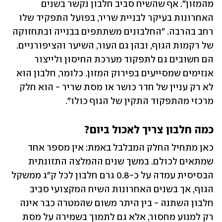
מהמזון". אף שהשיח סביב חלבון נקשר בשנים 
האחרונות בעיקר לבניית שריר, בפועל התפקיד שלו 
רחב בהרבה. "החלבונים משתתפים בבנייה ובתחזוקה 
של רקמות הגוף, ובהן גם העור, השיער והציפורניים. 
הם חשובים גם לתפקוד מערכת החיסון ולייצור 
אנזימים שמסייעים בפירוק המזון. כלומר, חלבון הוא 
לא רק עניין של חדר כושר או מסת שריר - הוא חלק 
מרכזי מהתפקוד התקין של הגוף כולו".
כמה חלבון צריך לאכול ביום?
כאן מתחיל החלק המבלבל באמת: אין מספר אחד 
שמתאים לכולם. במשך שנים ההמלצה התזונתית 
הבסיסית עמדה על כ-0.8 גרם חלבון לכל ק"ג ממשקל 
הגוף, אך בשנים האחרונות השיח המקצועי סביב 
חלבון השתנה - בין היתר משום שהמטרה כבר אינה 
רק למנוע מחסור, אלא גם לתמוך בשמירה על מסת 