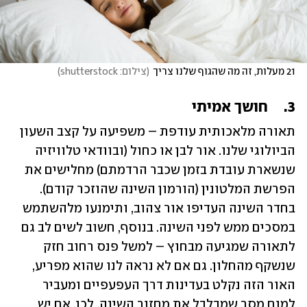
21 מעלות, זה מה שהגוף שלנו צריך
(
צילום: shutterstock
)
3.	חושך אמיתי
תאורה מלאכותית עודפת – משפיעה על קצב השעון 
הביולוגי שלנו. אור לבן או כחול (ובוודאי טלוויזיה 
שנשארת עובדת בזמן שכבר הרדמתם) מחלישים את 
הפרשת המלטונין (הורמון השינה שהוזכר קודם). 
בחדר השינה העדיפו אור צהוב, ותימנעו מלהשתמש 
במסכים ממש לפני השינה. בנוסף, חשוב לשים לב גם 
לתאורה שמגיעה מבחוץ – למשל פנס רחוב חזק 
שנשקף מהחלון. גם אם לא נראה לנו שהוא מפריע, 
האור הזה נקלט בעדינות דרך העפעפיים ומעביר 
למוח מסר שמבלבל את מחזור השינה. לכן, אם יש 