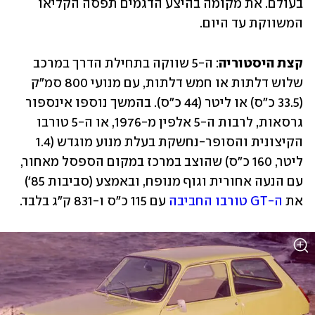
בעולם. את מקומה בהיצע הדגמים תפסה הקליאו 
המשווקת עד היום.
קצת היסטוריה
: ה-5 שווקה בתחילת הדרך במרכב 
שלוש דלתות או חמש דלתות, עם מנועי 800 סמ"ק 
(33.5 כ"ס) או ליטר (44 כ"ס). בהמשך נוספו אינספור 
גרסאות, לרבות ה-5 אלפין מ-1976, או ה-5 טורבו 
הקיצונית והסופר-נחשקת בעלת מנוע מוגדש (1.4 
ליטר, 160 כ"ס) שהוצב במרכז במקום הספסל מאחור, 
עם הנעה אחורית וגוף מנופח, ובאמצע (סביבות 85') 
את 
ה-GT טורבו החביבה
 עם 115 כ"ס ו-831 ק"ג בלבד.