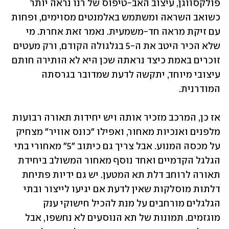
פולקסווגן, עיצוב האב-טיפוס של רנו נראה יותר 
כשואב השראה ומשתמש באלמנטים מסוימים, ופחות 
עם זיקת מראה חד-משמעית. נאמר זאת אחרת. מי 
שלא הכיר היטב את ה-5 בגלגולה הקודם, ורק מעטים 
זוכרים באמת כיצד נראתה שכן היא לא הותירה חותם 
עיצובי מיוחד, יתקשה לדעת שמדובר בגרסתה 
המודרנית.
אז כן, המרכב מזכיר אותה ויש יחידות תאורה רבועות 
מלפנים ואנכיות מאחור, ואפילו "כונס אוויר" מצחיק 
על מכסה המנוע. אבל צריך גם כיתוב "5" מאחורי בתי 
הגלגל הקדמיים ואחד נוסף מאחור המשולב ביחידת 
תאורה לרוחב דלת תא המטען. יש גם ידיות פתיחת 
דלתות מוסלקות שאין לדעת אם יגיעו לייצור ובתי 
הגלגלים מורחבים על מנת להכיל חישוקי ענק 
מוגזמים. תמונות של תא הנוסעים לא נחשפו, אבל 