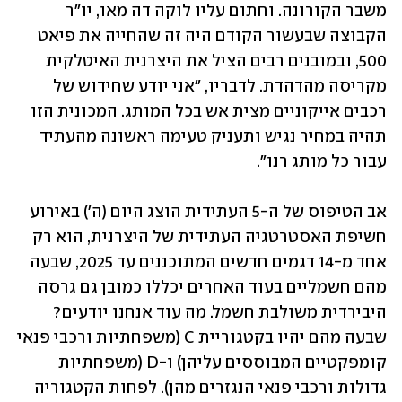
משבר הקורונה. וחתום עליו לוקה דה מאו, יו"ר 
הקבוצה שבעשור הקודם היה זה שהחייה את פיאט 
500, ובמובנים רבים הציל את היצרנית האיטלקית 
מקריסה מהדהדת. לדבריו, "אני יודע שחידוש של 
רכבים אייקוניים מצית אש בכל המותג. המכונית הזו 
תהיה במחיר נגיש ותעניק טעימה ראשונה מהעתיד 
עבור כל מותג רנו".
אב הטיפוס של ה-5 העתידית הוצג היום (ה') באירוע 
חשיפת האסטרטגיה העתידית של היצרנית, הוא רק 
אחד מ-14 דגמים חדשים המתוכננים עד 2025, שבעה 
מהם חשמליים בעוד האחרים יכללו כמובן גם גרסה 
היבירדית משולבת חשמל. מה עוד אנחנו יודעים? 
שבעה מהם יהיו בקטגוריית C (משפחתיות ורכבי פנאי 
קומפקטיים המבוססים עליהן) ו-D (משפחתיות 
גדולות ורכבי פנאי הנגזרים מהן). לפחות הקטגוריה 