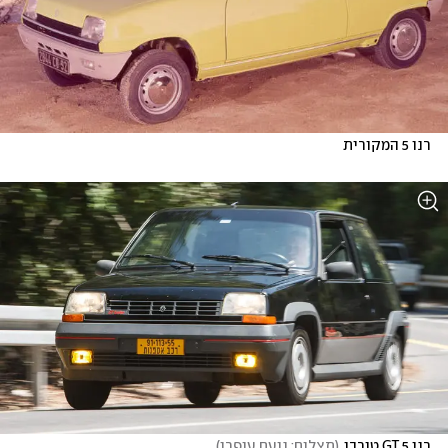
רנו 5 המקורית
רנו 5 GT טורבו
(
תצלום: נועם עופרן
)