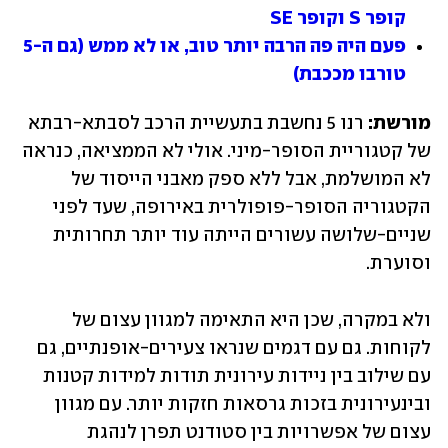
קופר S וקופר SE
פעם היה פה הרבה יותר טוב, או לא ממש (גם ה-5 
טורבו מככבת)
מורשת:
 רנו 5 נחשבת בתעשיית הרכב לסבתא-רבתא 
של קטגוריית הסופר-מיני. אולי לא הממציאה, כנראה 
לא המושלמת, אבל ללא ספק מאבני הייסוד של 
הקטגוריה הסופר-פופולרית באירופה, שעד לפני 
שניים-שלושה עשורים הייתה עוד יותר תחרותית 
וסוערת.
ולא במקרה, שכן היא התאימה למגוון עצום של 
לקוחות. גם עם דגמים שנראו צעירים-אופנתיים, גם 
עם שילוב בין ניידות עירונית תודות למידות קטנות 
ובינעירונית בזכות גרסאות חזקות יותר. עם מגוון 
עצום של אפשרויות בין סטודנט תפרן לנהגת 