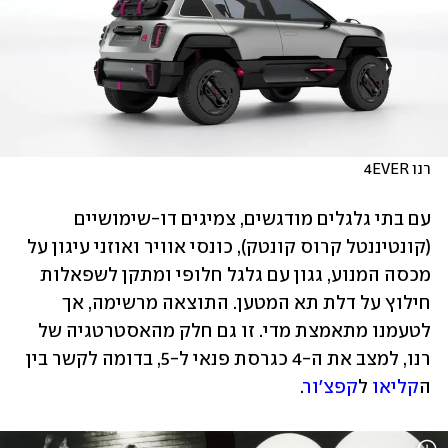
רנו 4EVER
עם בתי גלגלים מודגשים, צמיגים דו-שימושיים 
(קונטיננטל קרוס קונטק), כונסי אוויר ואוזני עיגון על 
מכסה המנוע, גגון עם גלגל חלופי ומתקן לשפאלות 
חילוץ על דלת תא המטען. התוצאה מרשימה, אך 
לטעמנו מתאמצת מדי. זו גם חלק מהאסטרטגיה של 
רנו, למצב את ה-4 כגרסת פנאי ל-5, בדומה לקשר בין 
ה
קליאו
 ל
קפצ'ור
.