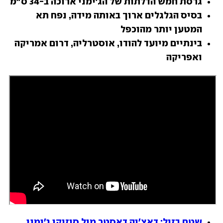
גרסת חמש הדלתות של הג'ימני ארוכה ב-34 ס"מ
בסיס הגלגלים ארוך באותה מידה, נפח תא 
המטען יותר מהוכפל 
בינתיים מיועד להודו, אוסטרליה, דרום אמריקה 
ואפריקה
שטח בזול: דאצ'יה דאסטר מול סוזוקי ג'ימני