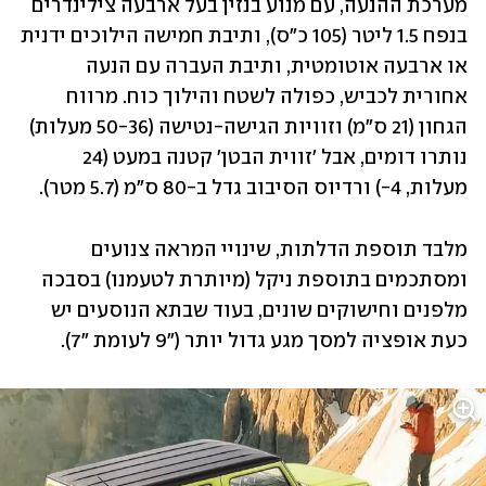
מערכת ההנעה, עם מנוע בנזין בעל ארבעה צילינדרים 
בנפח 1.5 ליטר (105 כ"ס), ותיבת חמישה הילוכים ידנית 
או ארבעה אוטומטית, ותיבת העברה עם הנעה 
אחורית לכביש, כפולה לשטח והילוך כוח. מרווח 
הגחון (21 ס"מ) וזוויות הגישה-נטישה (50-36 מעלות) 
נותרו דומים, אבל 'זווית הבטן' קטנה במעט (24 
מעלות, 4-) ורדיוס הסיבוב גדל ב-80 ס"מ (5.7 מטר).
מלבד תוספת הדלתות, שינויי המראה צנועים 
ומסתכמים בתוספת ניקל (מיותרת לטעמנו) בסבכה 
מלפנים וחישוקים שונים, בעוד שבתא הנוסעים יש 
כעת אופציה למסך מגע גדול יותר ("9 לעומת "7).