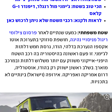
הכי טוב בשטח: ג'ימני מול רנגלר, דיפנדר ו-G 
קלאס
לראות ולקנא: רכבי השטח שלא ניתן לרכוש כאן
שטח משפחתי: 
כמעט שנתיים לאחר 
פרסום צילומי 
ריגול מניסויי נהיגה
, חושפת סוזוקי בתערוכת אוטו 
אקספו הנערכת בדלהי, הודו, גרסת חמש דלתות 
לג'ימני. זו פעם ראשונה בהיסטוריה בה רכב השטח 
היפני-אייקוני משווק עם יותר משלוש דלתות ובמרכב 
מוארך. בשלב ראשון ישווק רק בהודו, אוסטרליה, 
דרום אמריקה ואפריקה. אירופה (וישראל) בינתיים לא 
בתכניות.