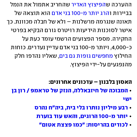
ההערכה ש
הפיצוץ האדיר
 שהחריב אתמול את הנמל 
בביירות ו
הרג יותר מ-100 בני אדם
 הוא תוצאה של 
תאונה שנגרמה מרשלנות – ולא של חבלה מכוונת. כך 
אישר לסוכנות הידיעות רויטרס גורם הבקיא בפרטי 
החקירה. מספר הפצועים הרשמי עומד כעת על 
כ-4,000, ויותר מ-100 בני אדם עדיין נעדרים. כוחות 
החילוץ 
מחפשים גופות גם בים
, שאליו נהדפו חלק 
מהנפגעים על-ידי הפיצוץ.
• 
המבוכה של חיזבאללה, הנזק של טראמפ / רון בן 
ישי
• 
רבע מיליון נותרו בלי בית, ביה"ח נהרס
• 
יותר מ-100 הרוגים, והאש עוד בוערת
• 
לכודים בהריסות: "כמו פצצת אטום"