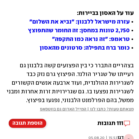
• 
עזרה מישראל ללבנון: "נביא את השלום"
• 
2,750 טונות במחסן: זה החומר שהתפוצץ
• 
טראמפ: "זה נראה כמו התקפה"
• 
כומר ברח בתפילה: סרטונים מהאסון
בצהריים התברר כי בין הפצועים קשה בלבנון גם 
רעייתו של שגריר הולנד. הפיצוץ גרם נזק כבד 
לשגרירות ההולנדית, ועוד ארבעה אנשים הקשורים 
לשגרירות נפצעו בו. גם שגרירויות זרות אחרות ומבני 
ממשל, בהם הפרלמנט הלבנוני, נפגעו בפיצוץ.
מצאתם טעות? כתבו לנו | המייל האדום גם בווטסאפ
111
תגובות
הוספת תגובה
דגן
15:53 | 05.08.20