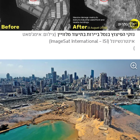
גלריה
נזקי הפיצוץ בנמל ביירות בתיעוד מלוויין
(
צילום: אימג'סאט 
אינטרנשיונל (ImageSat International - ISI)

)