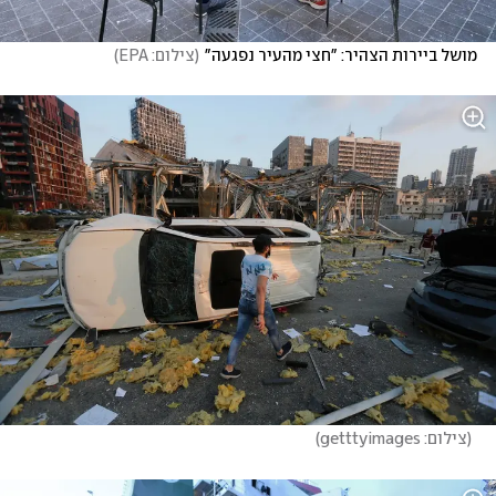
מושל ביירות הצהיר: "חצי מהעיר נפגעה"
(
צילום: EPA
)
(
צילום: getttyimages
)