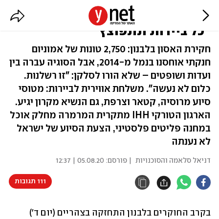
6 שנים במחסן: המומחים הזהירו –
"כל ביירות תתפוצץ"
חקירת האסון בלבנון: 2,750 טונות של אמוניום
חנקתי אוחסנו בנמל מ-2014, אבל הסוגיה עברה בין
ועדות ושופטים – שלא הורו לסלקן: "זו רשלנות.
כלום לא נעשה". משלחת אווירית לביירות: מטוסי
סיוע מרוסיה, קטאר וצרפת, גם הנשיא מקרון יגיע.
הארגון הטורקי IHH מתקרית המרמרה מחלק אוכל
במחנה פליטים פלסטיני, הצעת הסיוע של ישראל
לא נענתה
דניאל סלאמה והסוכנויות
| פורסם:
05.08.20 | 12:37
111 תגובות
בקרב החוקרים בלבנון התחזקה בצהריים (יום ד') 